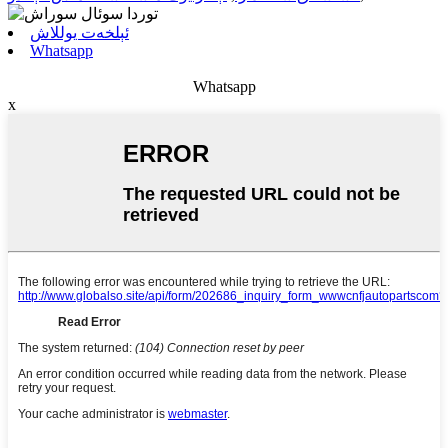
ئېلخەت يوللاش
Whatsapp
Whatsapp
x