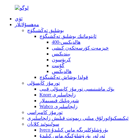
ئۆي
مەھسۇلاتلار
بوشلىق تەڭشىگۈچ
ئاپتوماتىك بوشلىق تەڭشىگۈچ
400-ھالدېكىس
خىزمەت كۆرسەتكەن كىشى
بېندىكىس
كرېۋسون
گۇنىت
ھالدېكىس
قولدا بوشاش تەڭشىگۈچ
تورمۇز كاپسۇلى
يۈك ماشىنىسى تورمۇز كاپسۇلى قېپى
Knorr زاپچاسلىرى
شەرەپلىك قىسىملار
Wabco زاپچاسلىرى
تورمۇز كامېراسى
ئېكىسكىۋاتورلۇق مىلنى رېمونت قىلىش زاپچاسلىرى
سولېنوئىد كلاپان
Iveco يۈرۈشلۈكلىرىگە ماس كېلىدۇ
ئەرلەر يۈرۈشلۈكىگە ماس كېلىدۇ