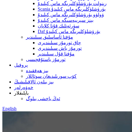
رېنولت يۈرۈشلۈكلىرىگە ماس كېلىدۇ
Scania يۈرۈشلۈكلىرىگە ماس كېلىدۇ
ۋولۋو يۈرۈشلۈكلىرىگە ماس كېلىدۇ
بېنز سېرىيەسىگە ماس كېلىدۇ
سۈرئەتلىك قۇتا كلاپان
Daf يۈرۈشلۈكلىرىگە ماس كېلىدۇ
مۇفتا ئاساسلىق سىلىندىر
چاق تورمۇز سىلىندىرى
تورمۇز باش سىلىندىرى
مۇفتا قۇل سىلىندىر
تورمۇز ياستۇقچىسى
پروفىل
بىز ھەققىدە
كۆپ سورىلىدىغان سوئاللار
بىز بىلەن ئالاقىلىشىڭ
خەۋەرلەر
بايلىقلار
ئەڭ ياخشى بىلوگ
English