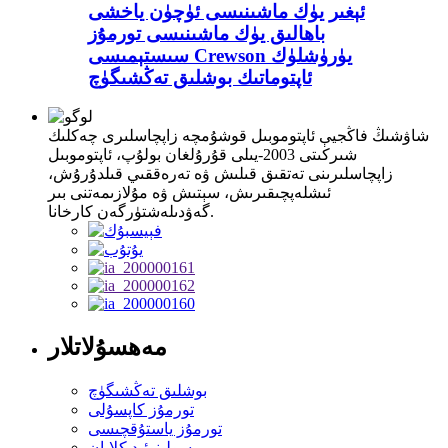
ئېغىر يۈك ماشىنىسى ئۈچۈن ياخشى
باھالىق يۈك ماشىنىسى تورمۇز
سىستېمىسى Crewson يۈرۈشلۈك
ئاپتوماتىك بوشلىق تەڭشىگۈچ
شاۋشىڭ فاڭجيې ئاپتوموبىل قوشۇمچە زاپچاسلىرى چەكلىك
شىركىتى 2003-يىلى قۇرۇلغان بولۇپ، ئاپتوموبىل
زاپچاسلىرىنى تەتقىق قىلىش ۋە تەرەققىي قىلدۇرۇش،
ئىشلەپچىقىرىش، سېتىش ۋە مۇلازىمەتنى بىر
گەۋدىلەشتۈرگەن كارخانا.
مەھسۇلاتلار
بوشلىق تەڭشىگۈچ
تورمۇز كاپسۇلى
تورمۇز ياستۇقچىسى
سولېنوئىد كلاپان