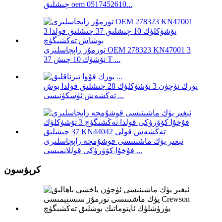
چىشلىق oem 0517452610...
تورمۇز زاپچاسلىرى OEM 278323 KN47001 3
تۆشۈك 10 چىش 37 T ...
يورك ئۈچۈن 3 تۆشۈكلۈك 28 چىشلىق قولدا بوش
تەڭشەش ئۈسكۈنىسى ...
ئېغىر يۈك ماشىنىسى قوشۇمچە زاپچاسلىرى
فۇخۇا كۆۋرۈكى قوللانمىسى ...
كرېۋسون