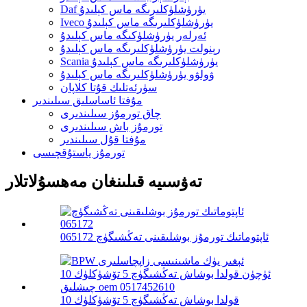
Daf يۈرۈشلۈكلىرىگە ماس كېلىدۇ
Iveco يۈرۈشلۈكلىرىگە ماس كېلىدۇ
ئەرلەر يۈرۈشلۈكىگە ماس كېلىدۇ
رېنولت يۈرۈشلۈكلىرىگە ماس كېلىدۇ
Scania يۈرۈشلۈكلىرىگە ماس كېلىدۇ
ۋولۋو يۈرۈشلۈكلىرىگە ماس كېلىدۇ
سۈرئەتلىك قۇتا كلاپان
مۇفتا ئاساسلىق سىلىندىر
چاق تورمۇز سىلىندىرى
تورمۇز باش سىلىندىرى
مۇفتا قۇل سىلىندىر
تورمۇز ياستۇقچىسى
تەۋسىيە قىلىنغان مەھسۇلاتلار
ئاپتوماتىك تورمۇز بوشلىقىنى تەڭشىگۈچ 065172
قولدا بوشاش تەڭشىگۈچ 5 تۆشۈكلۈك 10