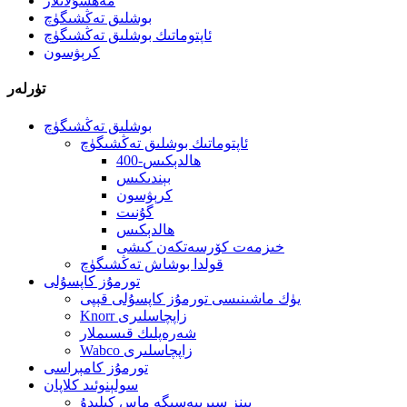
مەھسۇلاتلار
بوشلىق تەڭشىگۈچ
ئاپتوماتىك بوشلىق تەڭشىگۈچ
كرېۋسون
تۈرلەر
بوشلىق تەڭشىگۈچ
ئاپتوماتىك بوشلىق تەڭشىگۈچ
400-ھالدېكىس
بېندىكىس
كرېۋسون
گۇنىت
ھالدېكىس
خىزمەت كۆرسەتكەن كىشى
قولدا بوشاش تەڭشىگۈچ
تورمۇز كاپسۇلى
يۈك ماشىنىسى تورمۇز كاپسۇلى قېپى
Knorr زاپچاسلىرى
شەرەپلىك قىسىملار
Wabco زاپچاسلىرى
تورمۇز كامېراسى
سولېنوئىد كلاپان
بېنز سېرىيەسىگە ماس كېلىدۇ