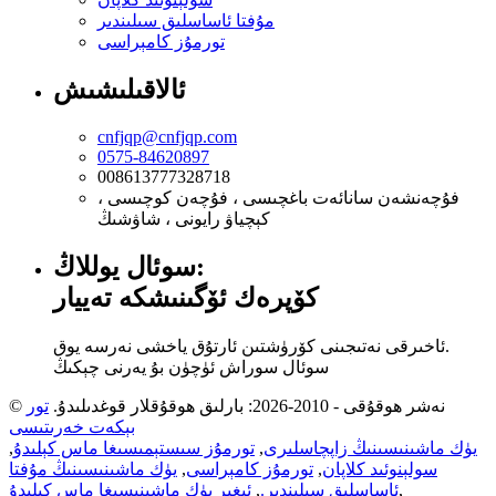
مۇفتا ئاساسلىق سىلىندىر
تورمۇز كامېراسى
ئالاقىلىشىش
cnfjqp@cnfjqp.com
0575-84620897
008613777328718
فۇچەنشەن سانائەت باغچىسى ، فۇچەن كوچىسى ،
كېچياۋ رايونى ، شاۋشىڭ
سوئال يوللاڭ:
كۆپرەك ئۆگىنىشكە تەييار
ئاخىرقى نەتىجىنى كۆرۈشتىن ئارتۇق ياخشى نەرسە يوق.
سوئال سوراش ئۈچۈن بۇ يەرنى چېكىڭ
© نەشر ھوقۇقى - 2010-2026: بارلىق ھوقۇقلار قوغدىلىدۇ.
تور
بېكەت خەرىتىسى
يۈك ماشىنىسىنىڭ زاپچاسلىرى
,
تورمۇز سىستېمىسىغا ماس كېلىدۇ
,
سولېنوئىد كلاپان
,
تورمۇز كامېراسى
,
يۈك ماشىنىسىنىڭ مۇفتا
,
ئاساسلىق سىلىندىر.
,
ئېغىر يۈك ماشىنىسىغا ماس كېلىدۇ