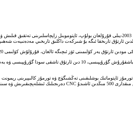
شاۋشىڭ فاڭجې ئاپتوموبىل قوشۇمچە زاپچاسلىرى چەكلىك شىركىتى 2003-يىلى قۇرۇلغان بولۇپ، ئاپت
رمۇز ئاپتوماتىك بوشلىقىنى تەڭشىگۈچ ۋە تورمۇز كالىپېرىنى رېمونت قى