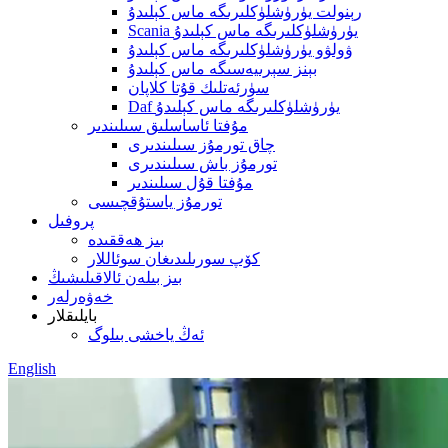
رېنولت يۈرۈشلۈكلىرىگە ماس كېلىدۇ
Scania يۈرۈشلۈكلىرىگە ماس كېلىدۇ
ۋولۋو يۈرۈشلۈكلىرىگە ماس كېلىدۇ
بېنز سېرىيەسىگە ماس كېلىدۇ
سۈرئەتلىك قۇتا كلاپان
Daf يۈرۈشلۈكلىرىگە ماس كېلىدۇ
مۇفتا ئاساسلىق سىلىندىر
چاق تورمۇز سىلىندىرى
تورمۇز باش سىلىندىرى
مۇفتا قۇل سىلىندىر
تورمۇز ياستۇقچىسى
پروفىل
بىز ھەققىدە
كۆپ سورىلىدىغان سوئاللار
بىز بىلەن ئالاقىلىشىڭ
خەۋەرلەر
بايلىقلار
ئەڭ ياخشى بىلوگ
English