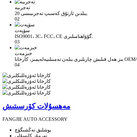
تەجرىبە
20 يىلدىن ئارتۇق كەسىپ تەجرىبىسى.
02
سۈپەت
ISO9001، 3C، FCC، CE گۇۋاھنامىلىرى.
03
خىزمەت
04
مەھسۇلات كۆرسىتىش
FANGJIE AUTO ACCESSORY
بوشلىق تەڭشىگۈچ
تورمۇز كاپسۇلى