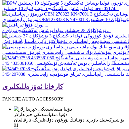
قولدا بوشاش تەڭشىگۈچ 5 تۆشۈكلۈك 10 چىشلىق oem 05174...
3 تۆشۈكلۈك 28 چىشلىق قولدا بوشاش تەڭشىگۈچ تىرناق ...
M ...
كارخانا ئەۋزەللىكلىرى
FANGJIE AUTO ACCESSORY
دۇنيا مىقياسىدىكى خېرىدارلار
بۇ شىركەتنىڭ بازىرى دۇنيانىڭ نۇرغۇن دۆلەتلىرىگە تارقالغان
01