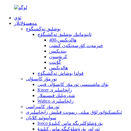
ئۆي
مەھسۇلاتلار
بوشلىق تەڭشىگۈچ
ئاپتوماتىك بوشلىق تەڭشىگۈچ
400-ھالدېكىس
خىزمەت كۆرسەتكەن كىشى
بېندىكىس
كرېۋسون
گۇنىت
ھالدېكىس
قولدا بوشاش تەڭشىگۈچ
تورمۇز كاپسۇلى
يۈك ماشىنىسى تورمۇز كاپسۇلى قېپى
Knorr زاپچاسلىرى
شەرەپلىك قىسىملار
Wabco زاپچاسلىرى
تورمۇز كامېراسى
ئېكىسكىۋاتورلۇق مىلنى رېمونت قىلىش زاپچاسلىرى
سولېنوئىد كلاپان
Iveco يۈرۈشلۈكلىرىگە ماس كېلىدۇ
ئەرلەر يۈرۈشلۈكىگە ماس كېلىدۇ