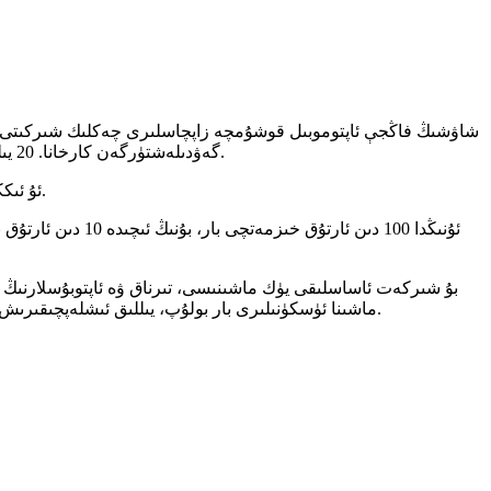
گەۋدىلەشتۈرگەن كارخانا. 20 يىلدىن ئارتۇق تارىخقا ئىگە بۇ شىركەت داڭلىق تارىخىي مەدەنىيەت شەھىرى شاۋشىڭ شەھىرى كېچياۋ رايونىنىڭ فۇچۈەن كوچىسىغا جايلاشقان.
ئۇ ئىككى مودىن ئارتۇق يەر كۆلىمىنى ئۆز ئىچىگە ئالغان، قۇرۇلۇش كۆلىمى 20 مىڭ كۋادرات مېتىردىن ئاشىدىغان ئەۋزەل جۇغراپىيىلىك ئورۇنغا ئىگە.
بۇ شىركەت ئاساسلىقى يۈك ماشىنىسى، تىرناق ۋە ئاپتوبۇسلارنىڭ تو
دەرىجىلىك ئىشلەپچىقىرىش ۋە سىناق ئۈسكۈنىلىرى، چوڭ تىپتىكى پىششىقلاپ ئىشلەش مەركەزلىرى ۋە CNC ماشىنا ئۈسكۈنىلىرى بار بولۇپ، يىللىق ئىشلەپچىقىرىش مىقدارى 500 مىڭدىن ئاشىدۇ.