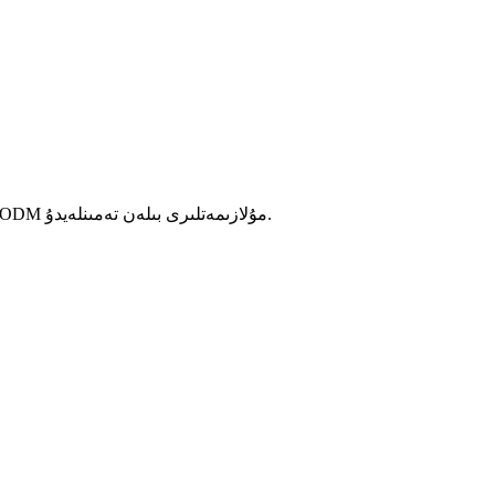
بىز ھەل قىلىش چارىلىرى بىلەن تەمىنلىيەلەيمىز، كارخانا OEM/ODM مۇلازىمەتلىرى بىلەن تەمىنلەيدۇ.