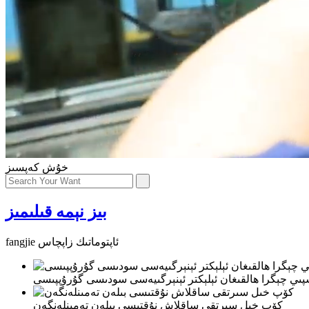
خۇش كەپسىز
بىز نېمە قىلىمىز
fangjie ئاپتوماتىك زاپچاس
ىي چېگرا ھالقىغان ئېلېكتر ئېنېرگىيەسى سودىسى گۇرۇپپىسى
كۆپ خىل سىرتقى ساقلاش نۇقتىسى بىلەن تەمىنلەنگەن