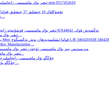
تورمۇز زاپچاسلىرى OEM 278323 KN47001 3 تۆشۈكلۈك 10 چىشلىق ...
ئېغىر يۈك ماشىنىسى قوشۇمچە زاپچاسلىرى فۇخۇا كۆۋرۈكى ماشىنا باشقۇرۇش ...
يۇقىرى سۈپەتلىك يۈك ماشىنىسى زاپچاسلىرى تورمۇز سىستېمىسى erc Manufacturing
ئېغىر يۈك ماشىنىسىنىڭ زاپچاسلىرى بوش تەڭشەش ئۈسكۈنىسى 4335361050 345...
3454207038 جۇڭگو يۈك ماشىنىسى زاپچاسلىرى تىرناق قوشۇمچە زاپچاسلىرى ...