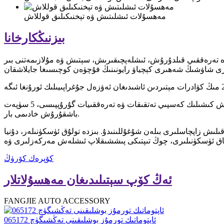
مەھسۇلات ئىشلىتىش ۋە تېخنىكىلىق قوللاش
بىزنىڭ
كارخانا
وموبىل زاپچاسلىرىنى تەتقىق قىلىش ۋە تەرەققىي قىلدۇرۇش، ئىشلەپچىقىرىش، سېتىش ۋە مۇلازىمەتنى بىر
ئۇنىڭدا 100 دىن ئارتۇق خىزمەتچى بار، بۇنىڭ ئىچىدە 10 دىن ئارتۇق باشقۇرۇش گۇرۇپپىسى، 10 دىن ئارتۇق تاشقى سودا گۇرۇپپىسى ۋە بەش كىشىلىك كەسپىي تەتقىقات ۋە تەرەققىيات گۇرۇپپىسى، 5 سۈپەت
باشقۇرۇش خادىمى بار.
لىش زاپچاسلىرى بىلەن شۇغۇللىنىدۇ. بىزدە تولۇق ئۈسكۈنىلەر، دۇنيا
كۆپرەك كۆرۈڭ
ئەڭ كۆپ سېتىلىدىغان مەھسۇلاتلار
FANGJIE AUTO ACCESSORY
ئاپتوماتىك تورمۇز بوشلىقىنى تەڭشىگۈچ 065172