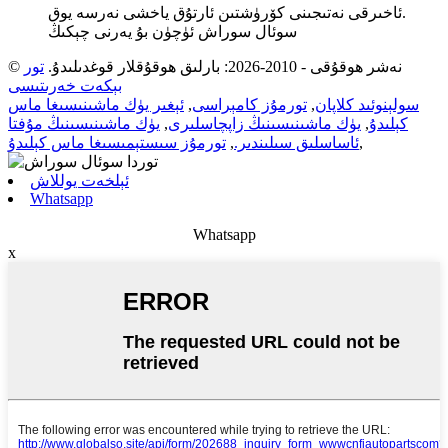
ئاخىرقى نەتىجىنى كۆرۈشتىن ئارتۇق ياخشى نەرسە يوق.
سوئال سوراش ئۈچۈن بۇ يەرنى چېكىڭ
© نەشر ھوقۇقى - 2010-2026: بارلىق ھوقۇقلار قوغدىلىدۇ.
تور
بېكەت خەرىتىسى
سولېنوئىد كلاپان
,
تورمۇز كامېراسى
,
ئېغىر يۈك ماشىنىسىغا ماس
كېلىدۇ
,
يۈك ماشىنىسىنىڭ زاپچاسلىرى
,
يۈك ماشىنىسىنىڭ مۇفتا
,
ئاساسلىق سىلىندىر.
,
تورمۇز سىستېمىسىغا ماس كېلىدۇ
ئېلخەت يوللاش
Whatsapp
Whatsapp
x