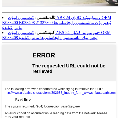
ئالدىنقىسى:
كەسپىي زاۋۇت ABS سولېنوئىد كلاپان 24v OEM
K038400 K038408 21327360 ئېغىر يۈك ماشىنىسى زاپچاسلىرىغا
ماس كېلىدۇ
كېيىنكىسى:
كەسپىي زاۋۇت ABS سولېنوئىد كلاپان 24v OEM
K038468 ئېغىر يۈك ماشىنىسى زاپچاسلىرىغا ماس كېلىدۇ