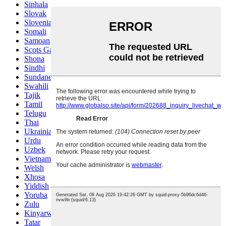
Sinhala
Slovak
Slovenian
Somali
Samoan
Scots Gaelic
Shona
Sindhi
Sundanese
Swahili
Tajik
Tamil
Telugu
Thai
Ukrainian
Urdu
Uzbek
Vietnamese
Welsh
Xhosa
Yiddish
Yoruba
Zulu
Kinyarwanda
Tatar