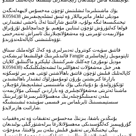
يۈك ماشىنىلىرىدا ئىشلىتىش ئۈچۈن مەخسۇس لايىھەلەنگەن
K059438 مودېلى ئىلغار ماتېرىياللار ۋە ئېنىق ئىشلەپچىقىرىش
تېخنىكىسىغا ئىگە بولۇپ، قاتتىق شارائىتتا ئەڭ ياخشى ئىقتىدارنى
قولغا كەلتۈرۈش ئۈچۈن ئىنتايىن مۇھىم. بۇ چىدامچانلىق ئۇزۇنراق
مۇلازىمەت ئۆمرىنى ۋە مەشغۇلاتچىلارنىڭ ئاسراش تەننەرخىنى
تۆۋەنلىتىشنى كاپالەتلەندۈرىدۇ.
قاتتىق سۈپەت كونترول تەدبىرلىرى ۋە كەڭ كۆلەملىك سىناق
قائىدىلىرىنىڭ قوللىشىغا ئېرىشكەن Fangjie ئاپتوموبىل زاپچاسلىرى
چەكلىك شىركىتىنىڭ ئېلېكترو ماگنىتلىق كلاپان (مودېل نومۇرى
K059438) ھەر خىل مەشغۇلات ئەھۋاللىرىدا ئىشەنچلىكلىكىگە
كاپالەتلىك قىلىش ئۈچۈن قاتتىق باھالاشتىن ئۆتتى. ھەر بىر ئۈسكۈنە
بازارغا كىرىشتىن بۇرۇن ئومۇميۈزلۈك ئىقتىدار باھالىشىدىن
ئۆتكۈزۈلىدۇ، بۇ دۇنيادىكى يۈك ماشىنىسى ئىشلەپچىقارغۇچىلار،
ماشىنا ئەترىتى مەشغۇلاتچىلىرى ۋە بازاردىن كېيىنكى مۇلازىمەت
بىلەن تەمىنلىگۈچىلەرنىڭ مەھسۇلاتلىرىمىزغا ئۆزلىرىنىڭ
سىستېمىسىنىڭ ئايرىلماس بىر قىسمى سۈپىتىدە ئىشىنىشىگە
شارائىت ھازىرلايدۇ.
بۇنىڭدىن باشقا، بىزنىڭ مەخسۇس تەتقىقات ۋە تەرەققىيات
گۇرۇپپىمىز كەلگۈسىدىكى مەھسۇلاتلارغا بىرلەشتۈرگىلى بولىدىغان
يېڭى تېخنىكىلارنى تەتقىق قىلىش بىلەن بىر ۋاقىتتا، مەۋجۇت
لايىھەلەرنى ياخشىلاشنىڭ يوللىرىنى ئۈزلۈكسىز ئىزدەيدۇ. ئاپتوموبىل