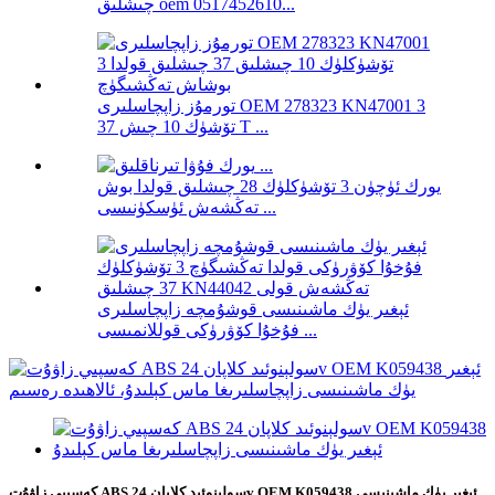
چىشلىق oem 0517452610...
تورمۇز زاپچاسلىرى OEM 278323 KN47001 3
تۆشۈك 10 چىش 37 T ...
يورك ئۈچۈن 3 تۆشۈكلۈك 28 چىشلىق قولدا بوش
تەڭشەش ئۈسكۈنىسى ...
ئېغىر يۈك ماشىنىسى قوشۇمچە زاپچاسلىرى
فۇخۇا كۆۋرۈكى قوللانمىسى ...
كەسپىي زاۋۇت ABS سولېنوئىد كلاپان 24v OEM K059438 ئېغىر يۈك ماشىنىسى