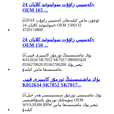
كەسپىي زاۋۇت سولېنوئىد كلاپان 24v
OEM 165 ...
كەسپىي زاۋۇت سولېنوئىد كلاپان 24v
OEM 150 ...
يۈك ماشىنىسىنىڭ تورمۇز كاپىپېرى قېپى
K012634 SK7052 SK7017...