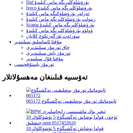
Daf يۈرۈشلۈكلىرىگە ماس كېلىدۇ
Iveco يۈرۈشلۈكلىرىگە ماس كېلىدۇ
ئەرلەر يۈرۈشلۈكىگە ماس كېلىدۇ
رېنولت يۈرۈشلۈكلىرىگە ماس كېلىدۇ
Scania يۈرۈشلۈكلىرىگە ماس كېلىدۇ
ۋولۋو يۈرۈشلۈكلىرىگە ماس كېلىدۇ
سۈرئەت ئۆزگەرتكۈچ كلاپان
مۇفتا ئاساسلىق سىلىندىر
چاق تورمۇز سىلىندىرى
تورمۇز باش سىلىندىرى
مۇفتا قۇل سىلىندىر
تورمۇز ياستۇقچىسى
تەۋسىيە قىلىنغان مەھسۇلاتلار
ئاپتوماتىك تورمۇز بوشلىقىنى تەڭشىگۈچ 065172
قولدا بوشاش تەڭشىگۈچ 5 تۆشۈكلۈك 10