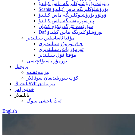
رېنولت يۈرۈشلۈكلىرىگە ماس كېلىدۇ
Scania يۈرۈشلۈكلىرىگە ماس كېلىدۇ
ۋولۋو يۈرۈشلۈكلىرىگە ماس كېلىدۇ
بېنز سېرىيەسىگە ماس كېلىدۇ
سۈرئەت ئۆزگەرتكۈچ كلاپان
Daf يۈرۈشلۈكلىرىگە ماس كېلىدۇ
مۇفتا ئاساسلىق سىلىندىر
چاق تورمۇز سىلىندىرى
تورمۇز باش سىلىندىرى
مۇفتا قۇل سىلىندىر
تورمۇز ياستۇقچىسى
پروفىل
بىز ھەققىدە
كۆپ سورىلىدىغان سوئاللار
بىز بىلەن ئالاقىلىشىڭ
خەۋەرلەر
بايلىقلار
ئەڭ ياخشى بىلوگ
English