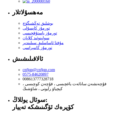
مەھسۇلاتلار
بوشلىق تەڭشىگۈچ
تورمۇز كاپسۇلى
تورمۇز ياستۇقچىسى
سولېنوئىد كلاپان
مۇفتا ئاساسلىق سىلىندىر
تورمۇز كامېراسى
ئالاقىلىشىش
cnfjqp@cnfjqp.com
0575-84620897
008613777328718
فۇچەنشەن سانائەت باغچىسى ، فۇچەن كوچىسى ،
كېچياۋ رايونى ، شاۋشىڭ
سوئال يوللاڭ:
كۆپرەك ئۆگىنىشكە تەييار