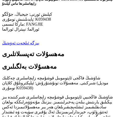
زاپچاسلىرىغا ماس كېلىدۇ
كېلىش ئورنى: جېجياڭ، جۇڭگو
پايدىلىنىش نومۇرى: K059438
ماركا ئىسمى: FANGJIE
ئورالما: نېيترال ئورالما
بىزگە ئېلخەت ئەۋەتىڭ
مەھسۇلات تەپسىلاتلىرى
مەھسۇلات بەلگىلىرى
شاۋشىڭ فاڭجى ئاپتوموبىل قوشۇمچە زاپچاسلىرى چەكلىك
شىركىتى. مەھسۇلات تونۇشتۇرۇش: ئېلېكترونلۇق كلاپان (مودېل
نومۇرى K059438)
شاۋشىڭ فاڭجىيې ئاپتوموبىل قوشۇمچە زاپچاسلىرى شىركىتىدە بىز
يېڭىلىق يارىتىش بىلەن پەخىرلىنىمىز. بىزنىڭ مۇنەۋۋەرلىككە بولغان
سادىقلىقىمىز ئىشلەپچىقىرىلغان ھەر بىر مەھسۇلاتىمىزدا ئەكس
ئەتتۈرۈلۈپ، خېرىدارلىرىمىزنىڭ ئەڭ يۇقىرى سۈپەت ۋە ئىقتىدار
ئۆلچىمىگە ماس كېلىدىغان زاپچاسلارنى ئېلىشىغا كاپالەتلىك قىلىدۇ.