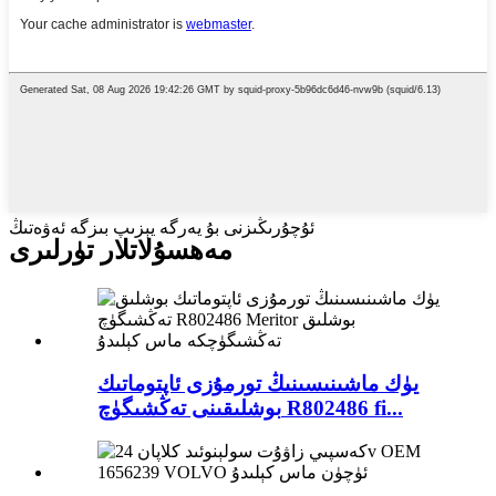
ئۇچۇرىڭىزنى بۇ يەرگە يېزىپ بىزگە ئەۋەتىڭ
مەھسۇلاتلار تۈرلىرى
يۈك ماشىنىسىنىڭ تورمۇزى ئاپتوماتىك
بوشلىقىنى تەڭشىگۈچ R802486 fi...