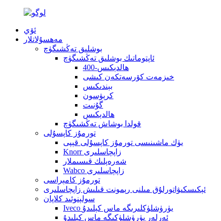
ئۆي
مەھسۇلاتلار
بوشلىق تەڭشىگۈچ
ئاپتوماتىك بوشلىق تەڭشىگۈچ
400-ھالدېكىس
خىزمەت كۆرسەتكەن كىشى
بېندىكىس
كرېۋسون
گۇنىت
ھالدېكىس
قولدا بوشاش تەڭشىگۈچ
تورمۇز كاپسۇلى
يۈك ماشىنىسى تورمۇز كاپسۇلى قېپى
Knorr زاپچاسلىرى
شەرەپلىك قىسىملار
Wabco زاپچاسلىرى
تورمۇز كامېراسى
ئېكىسكىۋاتورلۇق مىلنى رېمونت قىلىش زاپچاسلىرى
سولېنوئىد كلاپان
Iveco يۈرۈشلۈكلىرىگە ماس كېلىدۇ
ئەرلەر يۈرۈشلۈكىگە ماس كېلىدۇ