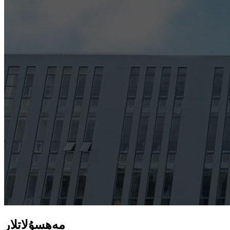
مەھسۇلاتلار