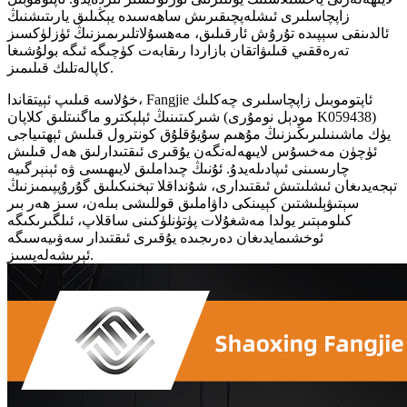
زاپچاسلىرى ئىشلەپچىقىرىش ساھەسىدە يېڭىلىق يارىتىشنىڭ
ئالدىنقى سېپىدە تۇرۇش ئارقىلىق، مەھسۇلاتلىرىمىزنىڭ ئۈزلۈكسىز
تەرەققىي قىلىۋاتقان بازاردا رىقابەت كۈچىگە ئىگە بولۇشىغا
كاپالەتلىك قىلىمىز.
خۇلاسە قىلىپ ئېيتقاندا، Fangjie ئاپتوموبىل زاپچاسلىرى چەكلىك
شىركىتىنىڭ ئېلېكترو ماگنىتلىق كلاپان (مودېل نومۇرى K059438)
يۈك ماشىنىلىرىڭىزنىڭ مۇھىم سۇيۇقلۇق كونترول قىلىش ئېھتىياجى
ئۈچۈن مەخسۇس لايىھەلەنگەن يۇقىرى ئىقتىدارلىق ھەل قىلىش
چارىسىنى ئىپادىلەيدۇ. ئۇنىڭ چىداملىق لايىھىسى ۋە ئېنېرگىيە
تېجەيدىغان ئىشلىتىش ئىقتىدارى، شۇنداقلا تېخنىكىلىق گۇرۇپپىمىزنىڭ
سېتىۋېلىشتىن كېيىنكى داۋاملىق قوللىشى بىلەن، سىز ھەر بىر
كىلومېتىر يولدا مەشغۇلات پۈتۈنلۈكىنى ساقلاپ، ئىلگىرىكىگە
ئوخشىمايدىغان دەرىجىدە يۇقىرى ئىقتىدار سەۋىيەسىگە
ئېرىشەلەيسىز.