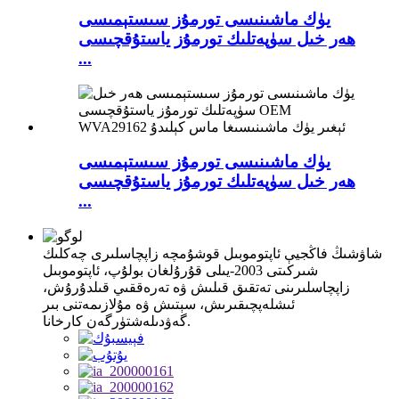
يۈك ماشىنىسى تورمۇز سىستېمىسى
ھەر خىل سۈپەتلىك تورمۇز ياستۇقچىسى
...
يۈك ماشىنىسى تورمۇز سىستېمىسى
ھەر خىل سۈپەتلىك تورمۇز ياستۇقچىسى
...
شاۋشىڭ فاڭجيې ئاپتوموبىل قوشۇمچە زاپچاسلىرى چەكلىك
شىركىتى 2003-يىلى قۇرۇلغان بولۇپ، ئاپتوموبىل
زاپچاسلىرىنى تەتقىق قىلىش ۋە تەرەققىي قىلدۇرۇش،
ئىشلەپچىقىرىش، سېتىش ۋە مۇلازىمەتنى بىر
گەۋدىلەشتۈرگەن كارخانا.