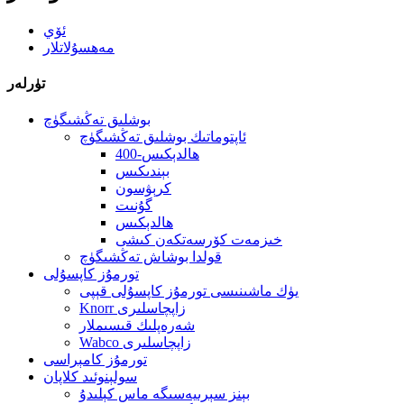
ئۆي
مەھسۇلاتلار
تۈرلەر
بوشلىق تەڭشىگۈچ
ئاپتوماتىك بوشلىق تەڭشىگۈچ
400-ھالدېكىس
بېندىكىس
كرېۋسون
گۇنىت
ھالدېكىس
خىزمەت كۆرسەتكەن كىشى
قولدا بوشاش تەڭشىگۈچ
تورمۇز كاپسۇلى
يۈك ماشىنىسى تورمۇز كاپسۇلى قېپى
Knorr زاپچاسلىرى
شەرەپلىك قىسىملار
Wabco زاپچاسلىرى
تورمۇز كامېراسى
سولېنوئىد كلاپان
بېنز سېرىيەسىگە ماس كېلىدۇ