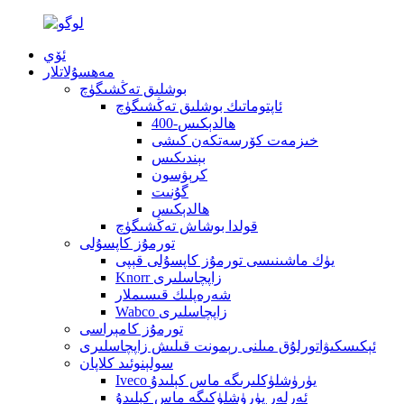
ئۆي
مەھسۇلاتلار
بوشلىق تەڭشىگۈچ
ئاپتوماتىك بوشلىق تەڭشىگۈچ
400-ھالدېكىس
خىزمەت كۆرسەتكەن كىشى
بېندىكىس
كرېۋسون
گۇنىت
ھالدېكىس
قولدا بوشاش تەڭشىگۈچ
تورمۇز كاپسۇلى
يۈك ماشىنىسى تورمۇز كاپسۇلى قېپى
Knorr زاپچاسلىرى
شەرەپلىك قىسىملار
Wabco زاپچاسلىرى
تورمۇز كامېراسى
ئېكىسكىۋاتورلۇق مىلنى رېمونت قىلىش زاپچاسلىرى
سولېنوئىد كلاپان
Iveco يۈرۈشلۈكلىرىگە ماس كېلىدۇ
ئەرلەر يۈرۈشلۈكىگە ماس كېلىدۇ