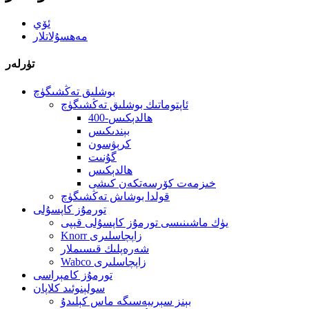
ئۆي
مەھسۇلاتلار
تۈرلەر
بوشلىق تەڭشىگۈچ
ئاپتوماتىك بوشلىق تەڭشىگۈچ
400-ھالدېكىس
بېندىكىس
كرېۋسون
گۇنىت
ھالدېكىس
خىزمەت كۆرسەتكەن كىشى
قولدا بوشاش تەڭشىگۈچ
تورمۇز كاپسۇلى
يۈك ماشىنىسى تورمۇز كاپسۇلى قېپى
Knorr زاپچاسلىرى
شەرەپلىك قىسىملار
Wabco زاپچاسلىرى
تورمۇز كامېراسى
سولېنوئىد كلاپان
بېنز سېرىيەسىگە ماس كېلىدۇ