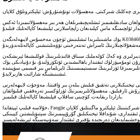
ولغان سادىقلىقىمىز ئىشلەپچىقىرىلغان ھەر بىر مەھسۇلاتىمىزدا ئەكس
يۈك ماشىنىلىرىدا ئىشلىتىش ئۈچۈن مەخسۇس لايىھەلەنگەن K038468 مودېلى ئىلغار ماتېرىياللار ۋە ئېنىق ئىشلەپچىقىرىش تېخنىكىسىغا ئىگە بولۇپ، قاتتىق شارائىتتا ئەڭ ياخشى ئىقتىدارنى قولغا كەلتۈرۈش
 قائىدىلىرىنىڭ قوللىشىغا ئېرىشكەن Fangjie ئاپتوموبىل زاپچاسلىرى چەكلىك شىركىتىنىڭ ئېلېكترو ماگنىتلىق كلاپان (مودېل نومۇرى K038468) ھەر
ۇن ئومۇميۈزلۈك ئىقتىدار باھالىشىدىن ئۆتكۈزۈلىدۇ، بۇ دۇنيادىكى يۈك
لىرىمىزغا ئۆزلىرىنىڭ سىستېمىسىنىڭ ئايرىلماس بىر قىسمى سۈپىتىدە
ئىشىنىشىگە شارائىت ھازىرلايدۇ.
تېخنىكىلارنى تەتقىق قىلىش بىلەن بىر ۋاقىتتا، مەۋجۇت لايىھەلەرنى
ۇرۇش ئارقىلىق، مەھسۇلاتلىرىمىزنىڭ ئۈزلۈكسىز تەرەققىي قىلىۋاتقان
بازاردا رىقابەت كۈچىنى ساقلاپ قېلىشىغا كاپالەتلىك قىلىمىز.
خۇلاسە قىلىپ ئېيتقاندا، Fangjie ئاپتوموبىل زاپچاسلىرى چەكلىك شىركىتىنىڭ ئېلېكترو ماگنىتلىق كلاپان (مودېل نومۇرى K038468) يۈك ماشىنىلىرىڭىزنىڭ مۇھىم سۇيۇقلۇق كونترول قىلىش ئېھتىياجى ئۈچۈن
ىقتىدارى، شۇنداقلا تېخنىكىلىق گۇرۇپپىمىزنىڭ سېتىۋېلىشتىن كېيىنكى