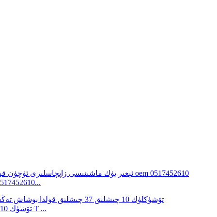
قولدا بوشاش تەڭشىگۈچ 5 تۆشۈكلۈك 10 چىشلى
تورمۇز زاپچاسلىرى OEM 278323 KN47001 3 تۆشۈك 10 چىش 37 T ...