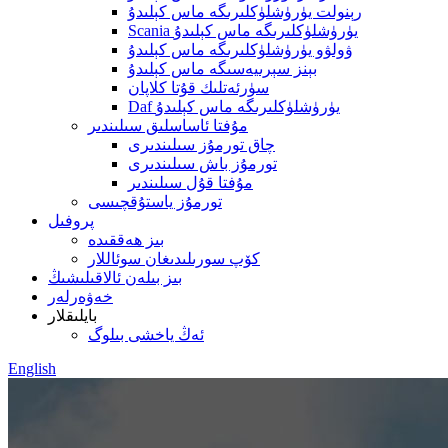
رېنولت يۈرۈشلۈكلىرىگە ماس كېلىدۇ
Scania يۈرۈشلۈكلىرىگە ماس كېلىدۇ
ۋولۋو يۈرۈشلۈكلىرىگە ماس كېلىدۇ
بېنز سېرىيەسىگە ماس كېلىدۇ
سۈرئەتلىك قۇتا كلاپان
Daf يۈرۈشلۈكلىرىگە ماس كېلىدۇ
مۇفتا ئاساسلىق سىلىندىر
چاق تورمۇز سىلىندىرى
تورمۇز باش سىلىندىرى
مۇفتا قۇل سىلىندىر
تورمۇز ياستۇقچىسى
پروفىل
بىز ھەققىدە
كۆپ سورىلىدىغان سوئاللار
بىز بىلەن ئالاقىلىشىڭ
خەۋەرلەر
بايلىقلار
ئەڭ ياخشى بىلوگ
English