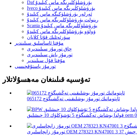
Daf يۈرۈشلۈكلىرىگە ماس كېلىدۇ
Iveco يۈرۈشلۈكلىرىگە ماس كېلىدۇ
ئەرلەر يۈرۈشلۈكىگە ماس كېلىدۇ
رېنولت يۈرۈشلۈكلىرىگە ماس كېلىدۇ
Scania يۈرۈشلۈكلىرىگە ماس كېلىدۇ
ۋولۋو يۈرۈشلۈكلىرىگە ماس كېلىدۇ
سۈرئەتلىك قۇتا كلاپان
مۇفتا ئاساسلىق سىلىندىر
چاق تورمۇز سىلىندىرى
تورمۇز باش سىلىندىرى
مۇفتا قۇل سىلىندىر
تورمۇز ياستۇقچىسى
تەۋسىيە قىلىنغان مەھسۇلاتلار
ئاپتوماتىك تورمۇز بوشلىقىنى تەڭشىگۈچ 065172
ق oem 0517452610...