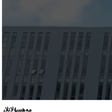
مەھسۇلاتلار