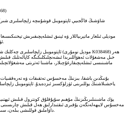
شاۋشىڭ فاڭجى ئاپتوموبىل قوشۇمچە زاپچاسل
شاۋشىڭ فاڭجىيې ئاپتوموبىل قوشۇمچە زاپچاسلىرى شىركىتىد
ئۈچۈن ئىنتايىن مۇھىم. بۇ چىدامچانلىق ئۇزۇنراق مۇلازىمەت ئۆمرىنى ۋە مەشغۇلاتچىلارنىڭ ئاسراش تەننەرخىنى تۆۋەنلىتىشنى كاپالەتلەندۈرىدۇ.
خىل مەشغۇلات ئەھۋاللىرىدا ئىشەنچلىكلىكىگە كاپالەتلىك قىلىش ئ
ماشىنىسى ئىشلەپچىقارغۇچىلار، ماشىنا ئەترىتى مەشغۇلاتچىلى
بۇنىڭدىن باشقا، بىزنىڭ مەخسۇس تەتقىقات ۋە تەرەققىيات گۇ
ياخشىلاشنىڭ يوللىرىنى ئۈزلۈكسىز ئىزدەيدۇ. ئاپتوموبىل زاپچا
مەخسۇس لايىھەلەنگەن يۇقىرى ئىقتىدارلىق ھەل قىلىش چارىسىنى ئىپادى
داۋاملىق قوللىشى بىلەن، سىز ھەر بىر كىلومېتىر يولدا مەشغۇلات پۈتۈنلۈكىنى ساقلاپ، ئىلگىرىكىگە ئوخشىمايدىغان دەرىجىدە يۇقىرى ئىقتىدار سەۋىيەسىگە ئېرىشەلەيسىز.