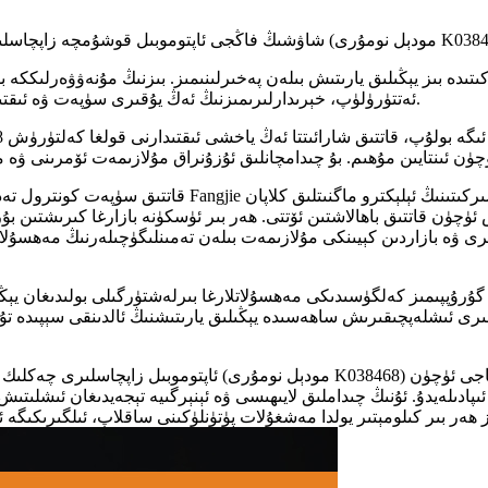
ىرى چەكلىك شىركىتى. مەھسۇلات تونۇشتۇرۇش: ئېلېكترونلۇق كلاپان (مودېل نومۇرى K038468)
ە بىز يېڭىلىق يارىتىش بىلەن پەخىرلىنىمىز. بىزنىڭ مۇنەۋۋەرلىككە ب
ئەتتۈرۈلۈپ، خېرىدارلىرىمىزنىڭ ئەڭ يۇقىرى سۈپەت ۋە ئىقتىدار ئۆلچىمىگە ماس كېلىدىغان زاپچاسلارنى ئېلىشىغا كاپالەتلىك قىلىدۇ.
قاتتىق سۈپەت كونترول تەدبىرلىرى ۋە كەڭ كۆلەملىك سىناق
ۈچۈن قاتتىق باھالاشتىن ئۆتتى. ھەر بىر ئۈسكۈنە بازارغا كىرىشتىن بۇر
رى ۋە بازاردىن كېيىنكى مۇلازىمەت بىلەن تەمىنلىگۈچىلەرنىڭ مەھسۇلات
رۇپپىمىز كەلگۈسىدىكى مەھسۇلاتلارغا بىرلەشتۈرگىلى بولىدىغان يېڭى 
سلىرى ئىشلەپچىقىرىش ساھەسىدە يېڭىلىق يارىتىشنىڭ ئالدىنقى سېپىدە ت
لەيدۇ. ئۇنىڭ چىداملىق لايىھىسى ۋە ئېنېرگىيە تېجەيدىغان ئىشلىتىش ئ