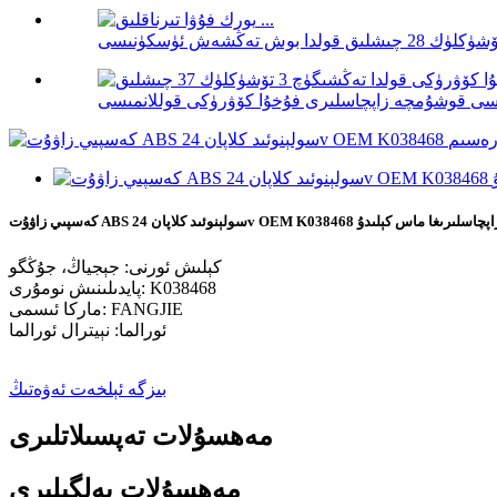
24v  ئېغىر يۈك ماشىنىسى زاپچاسلىرىغا ماس كېلىدۇ
كېلىش ئورنى: جېجياڭ، جۇڭگو
پايدىلىنىش نومۇرى: K038468
ماركا ئىسمى: FANGJIE
ئورالما: نېيترال ئورالما
بىزگە ئېلخەت ئەۋەتىڭ
مەھسۇلات تەپسىلاتلىرى
مەھسۇلات بەلگىلىرى