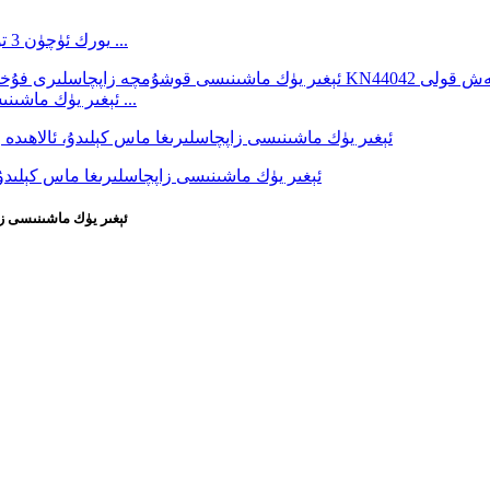
يورك ئۈچۈن 3 تۆشۈكلۈك 28 چىشلىق قولدا بوش تەڭشەش ئۈسكۈنىسى ...
ئېغىر يۈك ماشىنىسى قوشۇمچە زاپچاسلىرى فۇخۇا كۆۋرۈكى قوللانمىسى ...
كەسپىي زاۋۇت ABS سولېنوئىد كلاپان OEM K038468