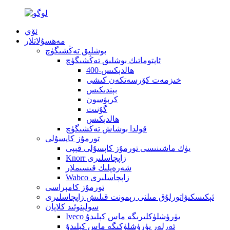
ئۆي
مەھسۇلاتلار
بوشلىق تەڭشىگۈچ
ئاپتوماتىك بوشلىق تەڭشىگۈچ
400-ھالدېكىس
خىزمەت كۆرسەتكەن كىشى
بېندىكىس
كرېۋسون
گۇنىت
ھالدېكىس
قولدا بوشاش تەڭشىگۈچ
تورمۇز كاپسۇلى
يۈك ماشىنىسى تورمۇز كاپسۇلى قېپى
Knorr زاپچاسلىرى
شەرەپلىك قىسىملار
Wabco زاپچاسلىرى
تورمۇز كامېراسى
ئېكىسكىۋاتورلۇق مىلنى رېمونت قىلىش زاپچاسلىرى
سولېنوئىد كلاپان
Iveco يۈرۈشلۈكلىرىگە ماس كېلىدۇ
ئەرلەر يۈرۈشلۈكىگە ماس كېلىدۇ