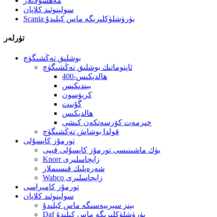
مەھسۇلاتلار
سولېنوئىد كلاپان
Scania يۈرۈشلۈكلىرىگە ماس كېلىدۇ
تۈرلەر
بوشلىق تەڭشىگۈچ
ئاپتوماتىك بوشلىق تەڭشىگۈچ
400-ھالدېكىس
بېندىكىس
كرېۋسون
گۇنىت
ھالدېكىس
خىزمەت كۆرسەتكەن كىشى
قولدا بوشاش تەڭشىگۈچ
تورمۇز كاپسۇلى
يۈك ماشىنىسى تورمۇز كاپسۇلى قېپى
Knorr زاپچاسلىرى
شەرەپلىك قىسىملار
Wabco زاپچاسلىرى
تورمۇز كامېراسى
سولېنوئىد كلاپان
بېنز سېرىيەسىگە ماس كېلىدۇ
Daf يۈرۈشلۈكلىرىگە ماس كېلىدۇ