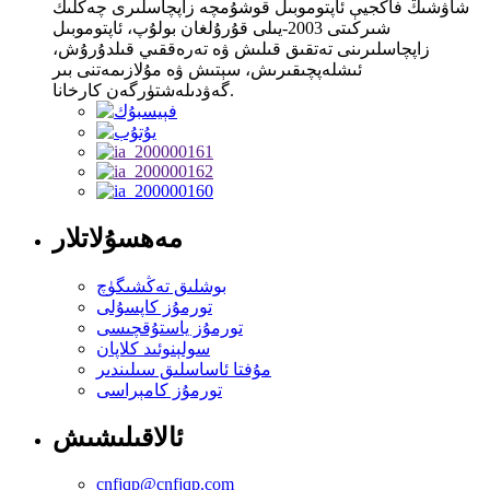
شاۋشىڭ فاڭجيې ئاپتوموبىل قوشۇمچە زاپچاسلىرى چەكلىك
شىركىتى 2003-يىلى قۇرۇلغان بولۇپ، ئاپتوموبىل
زاپچاسلىرىنى تەتقىق قىلىش ۋە تەرەققىي قىلدۇرۇش،
ئىشلەپچىقىرىش، سېتىش ۋە مۇلازىمەتنى بىر
گەۋدىلەشتۈرگەن كارخانا.
مەھسۇلاتلار
بوشلىق تەڭشىگۈچ
تورمۇز كاپسۇلى
تورمۇز ياستۇقچىسى
سولېنوئىد كلاپان
مۇفتا ئاساسلىق سىلىندىر
تورمۇز كامېراسى
ئالاقىلىشىش
cnfjqp@cnfjqp.com