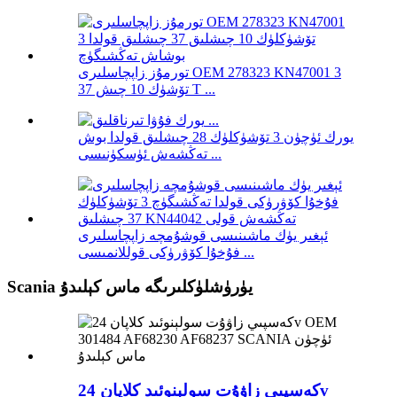
تورمۇز زاپچاسلىرى OEM 278323 KN47001 3
تۆشۈك 10 چىش 37 T ...
يورك ئۈچۈن 3 تۆشۈكلۈك 28 چىشلىق قولدا بوش
تەڭشەش ئۈسكۈنىسى ...
ئېغىر يۈك ماشىنىسى قوشۇمچە زاپچاسلىرى
فۇخۇا كۆۋرۈكى قوللانمىسى ...
Scania يۈرۈشلۈكلىرىگە ماس كېلىدۇ
كەسپىي زاۋۇت سولېنوئىد كلاپان 24v