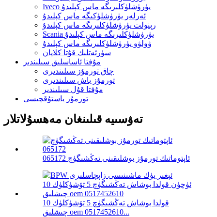
Iveco يۈرۈشلۈكلىرىگە ماس كېلىدۇ
ئەرلەر يۈرۈشلۈكىگە ماس كېلىدۇ
رېنولت يۈرۈشلۈكلىرىگە ماس كېلىدۇ
Scania يۈرۈشلۈكلىرىگە ماس كېلىدۇ
ۋولۋو يۈرۈشلۈكلىرىگە ماس كېلىدۇ
سۈرئەتلىك قۇتا كلاپان
مۇفتا ئاساسلىق سىلىندىر
چاق تورمۇز سىلىندىرى
تورمۇز باش سىلىندىرى
مۇفتا قۇل سىلىندىر
تورمۇز ياستۇقچىسى
تەۋسىيە قىلىنغان مەھسۇلاتلار
ئاپتوماتىك تورمۇز بوشلىقىنى تەڭشىگۈچ 065172
قولدا بوشاش تەڭشىگۈچ 5 تۆشۈكلۈك 10
چىشلىق oem 0517452610...