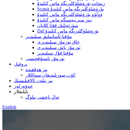
رېنولت يۈرۈشلۈكلىرىگە ماس كېلىدۇ
Scania يۈرۈشلۈكلىرىگە ماس كېلىدۇ
ۋولۋو يۈرۈشلۈكلىرىگە ماس كېلىدۇ
بېنز سېرىيەسىگە ماس كېلىدۇ
سۈرئەتلىك قۇتا كلاپان
Daf يۈرۈشلۈكلىرىگە ماس كېلىدۇ
مۇفتا ئاساسلىق سىلىندىر
چاق تورمۇز سىلىندىرى
تورمۇز باش سىلىندىرى
مۇفتا قۇل سىلىندىر
تورمۇز ياستۇقچىسى
پروفىل
بىز ھەققىدە
كۆپ سورىلىدىغان سوئاللار
بىز بىلەن ئالاقىلىشىڭ
خەۋەرلەر
بايلىقلار
ئەڭ ياخشى بىلوگ
English