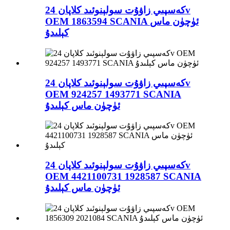
كەسپىي زاۋۇت سولېنوئىد كلاپان 24v
OEM 1863594 SCANIA ئۈچۈن ماس
كېلىدۇ
كەسپىي زاۋۇت سولېنوئىد كلاپان 24v
OEM 924257 1493771 SCANIA
ئۈچۈن ماس كېلىدۇ
كەسپىي زاۋۇت سولېنوئىد كلاپان 24v
OEM 4421100731 1928587 SCANIA
ئۈچۈن ماس كېلىدۇ