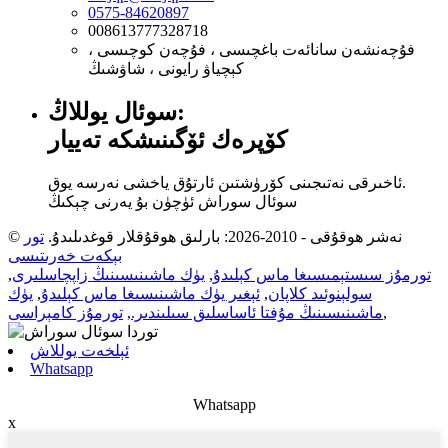
0575-84620897
008613777328718
فۇچەنشەن سانائەت باغچىسى ، فۇچەن كوچىسى ،
كېچياۋ رايونى ، شاۋشىڭ
سوئال يوللاڭ:
كۆپرەك ئۆگىنىشكە تەييار
ئاخىرقى نەتىجىنى كۆرۈشتىن ئارتۇق ياخشى نەرسە يوق.
سوئال سوراش ئۈچۈن بۇ يەرنى چېكىڭ
© نەشر ھوقۇقى - 2010-2026: بارلىق ھوقۇقلار قوغدىلىدۇ.
تور
بېكەت خەرىتىسى
تورمۇز سىستېمىسىغا ماس كېلىدۇ
,
يۈك ماشىنىسىنىڭ زاپچاسلىرى
,
سولېنوئىد كلاپان
,
ئېغىر يۈك ماشىنىسىغا ماس كېلىدۇ
,
يۈك
,
ماشىنىسىنىڭ مۇفتا ئاساسلىق سىلىندىر.
,
تورمۇز كامېراسى
ئېلخەت يوللاش
Whatsapp
Whatsapp
x