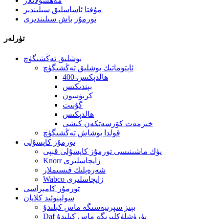
مەھسۇلاتلار
مۇفتا ئاساسلىق سىلىندىر
تورمۇز باش سىلىندىرى
تۈرلەر
بوشلىق تەڭشىگۈچ
ئاپتوماتىك بوشلىق تەڭشىگۈچ
400-ھالدېكىس
بېندىكىس
كرېۋسون
گۇنىت
ھالدېكىس
خىزمەت كۆرسەتكەن كىشى
قولدا بوشاش تەڭشىگۈچ
تورمۇز كاپسۇلى
يۈك ماشىنىسى تورمۇز كاپسۇلى قېپى
Knorr زاپچاسلىرى
شەرەپلىك قىسىملار
Wabco زاپچاسلىرى
تورمۇز كامېراسى
سولېنوئىد كلاپان
بېنز سېرىيەسىگە ماس كېلىدۇ
Daf يۈرۈشلۈكلىرىگە ماس كېلىدۇ