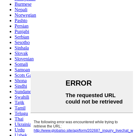
Burmese
Nepali
Norwegian
Pashto
Persian
Punjabi
Serbian
Sesotho
Sinhala
Slovak
Slovenian
Somali
Samoan
Scots Gaelic
Shona
Sindhi
Sundanese
Swahili
Tajik
Tamil
Telugu
Thai
Ukrainian
Urdu
Uzbek