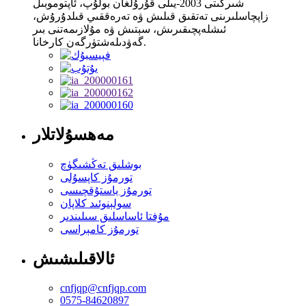
شىركىتى 2003-يىلى قۇرۇلغان بولۇپ، ئاپتوموبىل
زاپچاسلىرىنى تەتقىق قىلىش ۋە تەرەققىي قىلدۇرۇش،
ئىشلەپچىقىرىش، سېتىش ۋە مۇلازىمەتنى بىر
گەۋدىلەشتۈرگەن كارخانا.
مەھسۇلاتلار
بوشلىق تەڭشىگۈچ
تورمۇز كاپسۇلى
تورمۇز ياستۇقچىسى
سولېنوئىد كلاپان
مۇفتا ئاساسلىق سىلىندىر
تورمۇز كامېراسى
ئالاقىلىشىش
cnfjqp@cnfjqp.com
0575-84620897