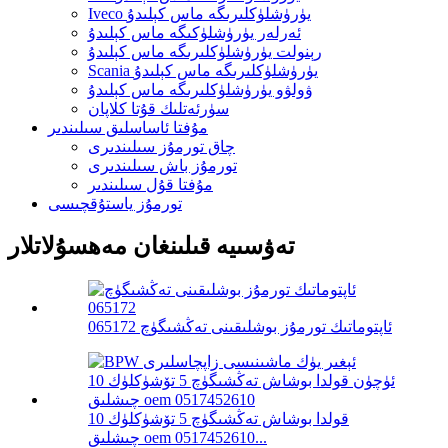
Iveco يۈرۈشلۈكلىرىگە ماس كېلىدۇ
ئەرلەر يۈرۈشلۈكىگە ماس كېلىدۇ
رېنولت يۈرۈشلۈكلىرىگە ماس كېلىدۇ
Scania يۈرۈشلۈكلىرىگە ماس كېلىدۇ
ۋولۋو يۈرۈشلۈكلىرىگە ماس كېلىدۇ
سۈرئەتلىك قۇتا كلاپان
مۇفتا ئاساسلىق سىلىندىر
چاق تورمۇز سىلىندىرى
تورمۇز باش سىلىندىرى
مۇفتا قۇل سىلىندىر
تورمۇز ياستۇقچىسى
تەۋسىيە قىلىنغان مەھسۇلاتلار
ئاپتوماتىك تورمۇز بوشلىقىنى تەڭشىگۈچ 065172
قولدا بوشاش تەڭشىگۈچ 5 تۆشۈكلۈك 10
چىشلىق oem 0517452610...