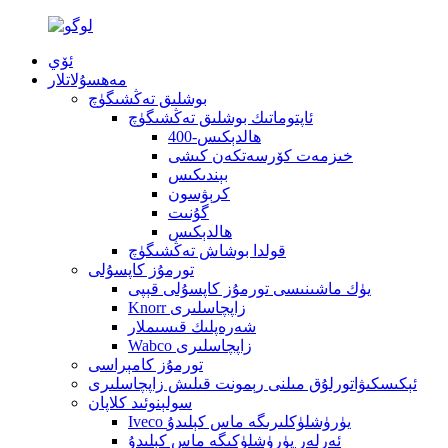
ئۆي
مەھسۇلاتلار
بوشلىق تەڭشىگۈچ
ئاپتوماتىك بوشلىق تەڭشىگۈچ
400-ھالدېكىس
خىزمەت كۆرسەتكەن كىشى
بېندىكىس
كرېۋسون
گۇنىت
ھالدېكىس
قولدا بوشاش تەڭشىگۈچ
تورمۇز كاپسۇلى
يۈك ماشىنىسى تورمۇز كاپسۇلى قېپى
Knorr زاپچاسلىرى
شەرەپلىك قىسىملار
Wabco زاپچاسلىرى
تورمۇز كامېراسى
ئېكىسكىۋاتورلۇق مىلنى رېمونت قىلىش زاپچاسلىرى
سولېنوئىد كلاپان
Iveco يۈرۈشلۈكلىرىگە ماس كېلىدۇ
ئەرلەر يۈرۈشلۈكىگە ماس كېلىدۇ