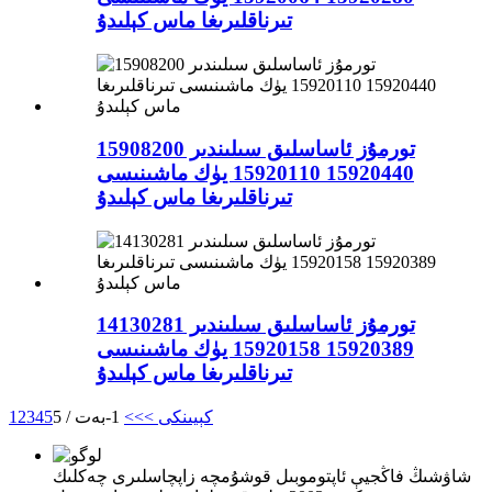
تىرناقلىرىغا ماس كېلىدۇ
تورمۇز ئاساسلىق سىلىندىر 15908200
15920440 15920110 يۈك ماشىنىسى
تىرناقلىرىغا ماس كېلىدۇ
تورمۇز ئاساسلىق سىلىندىر 14130281
15920389 15920158 يۈك ماشىنىسى
تىرناقلىرىغا ماس كېلىدۇ
كېيىنكى >
>>
1-بەت / 5
5
4
3
2
1
شاۋشىڭ فاڭجيې ئاپتوموبىل قوشۇمچە زاپچاسلىرى چەكلىك