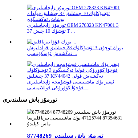
تورمۇز زاپچاسلىرى OEM 278323 KN47001 3
تۆشۈك 10 چىش 37 T ...
يورك ئۈچۈن 3 تۆشۈكلۈك 28 چىشلىق قولدا بوش
تەڭشەش ئۈسكۈنىسى ...
ئېغىر يۈك ماشىنىسى قوشۇمچە زاپچاسلىرى
فۇخۇا كۆۋرۈكى قوللانمىسى ...
تورمۇز باش سىلىندىرى
تورمۇز باش سىلىندىر 87748269