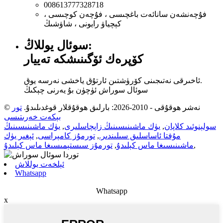
008613777328718
فۇچەنشەن سانائەت باغچىسى ، فۇچەن كوچىسى ،
كېچياۋ رايونى ، شاۋشىڭ
سوئال يوللاڭ:
كۆپرەك ئۆگىنىشكە تەييار
ئاخىرقى نەتىجىنى كۆرۈشتىن ئارتۇق ياخشى نەرسە يوق.
سوئال سوراش ئۈچۈن بۇ يەرنى چېكىڭ
© نەشر ھوقۇقى - 2010-2026: بارلىق ھوقۇقلار قوغدىلىدۇ.
تور
بېكەت خەرىتىسى
سولېنوئىد كلاپان
,
يۈك ماشىنىسىنىڭ زاپچاسلىرى
,
يۈك ماشىنىسىنىڭ
مۇفتا ئاساسلىق سىلىندىر.
,
تورمۇز كامېراسى
,
ئېغىر يۈك
,
ماشىنىسىغا ماس كېلىدۇ
,
تورمۇز سىستېمىسىغا ماس كېلىدۇ
ئېلخەت يوللاش
Whatsapp
Whatsapp
x