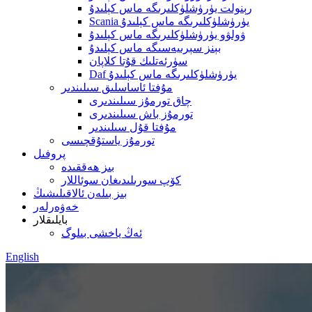
رېنولت يۈرۈشلۈكلىرىگە ماس كېلىدۇ
Scania يۈرۈشلۈكلىرىگە ماس كېلىدۇ
ۋولۋو يۈرۈشلۈكلىرىگە ماس كېلىدۇ
بېنز سېرىيەسىگە ماس كېلىدۇ
سۈرئەتلىك قۇتا كلاپان
Daf يۈرۈشلۈكلىرىگە ماس كېلىدۇ
مۇفتا ئاساسلىق سىلىندىر
چاق تورمۇز سىلىندىرى
تورمۇز باش سىلىندىرى
مۇفتا قۇل سىلىندىر
تورمۇز ياستۇقچىسى
پروفىل
بىز ھەققىدە
كۆپ سورىلىدىغان سوئاللار
بىز بىلەن ئالاقىلىشىڭ
خەۋەرلەر
بايلىقلار
ئەڭ ياخشى بىلوگ
English