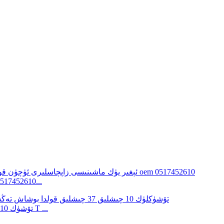
قولدا بوشاش تەڭشىگۈچ 5 تۆشۈكلۈك 10 چىشلى
تورمۇز زاپچاسلىرى OEM 278323 KN47001 3 تۆشۈك 10 چىش 37 T ...