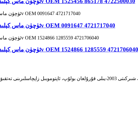
DAF ئۈچۈن ماس كېلىدىغان كەسپىي زاۋۇت سولېنوئىد كلاپان 24v OEM 1525456 865178 4722500030
DAF ئۈچۈن ماس كېلىدىغان كەسپىي زاۋۇت سولېنوئىد كلاپان 24v OEM 0091647 4721717040
DA ئۈچۈن ماس كېلىدىغان كەسپىي زاۋۇت سولېنوئىد كلاپان 24v OEM 1524866 1285559 4721706040
شاۋشىڭ فاڭجيې ئاپتوموبىل قوشۇمچە زاپچاسلىرى چەكلىك شىركىتى 2003-يىلى قۇرۇلغان 