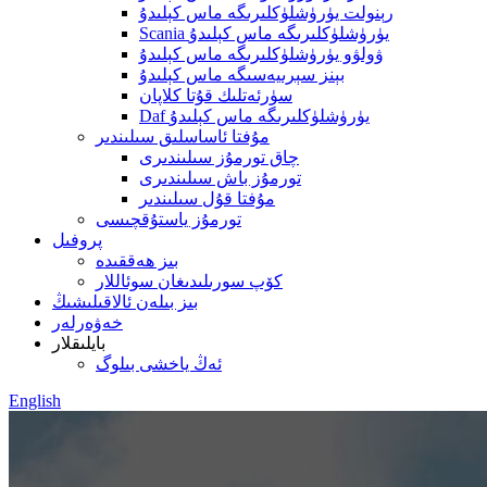
رېنولت يۈرۈشلۈكلىرىگە ماس كېلىدۇ
Scania يۈرۈشلۈكلىرىگە ماس كېلىدۇ
ۋولۋو يۈرۈشلۈكلىرىگە ماس كېلىدۇ
بېنز سېرىيەسىگە ماس كېلىدۇ
سۈرئەتلىك قۇتا كلاپان
Daf يۈرۈشلۈكلىرىگە ماس كېلىدۇ
مۇفتا ئاساسلىق سىلىندىر
چاق تورمۇز سىلىندىرى
تورمۇز باش سىلىندىرى
مۇفتا قۇل سىلىندىر
تورمۇز ياستۇقچىسى
پروفىل
بىز ھەققىدە
كۆپ سورىلىدىغان سوئاللار
بىز بىلەن ئالاقىلىشىڭ
خەۋەرلەر
بايلىقلار
ئەڭ ياخشى بىلوگ
English