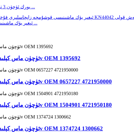
يورك ئۈچۈن 3 تۆشۈكلۈك 28 چىشلىق قولدا بوش تەڭشەش ئۈسكۈنىسى ...
ئېغىر يۈك ماشىنىسى قوشۇمچە زاپچاسلىرى فۇخۇا كۆۋرۈكى قوللانمىسى ...
DAF ئۈچۈن ماس كېلىدىغان كەسپىي زاۋۇت سولېنوئىد كلاپان 24v OEM 1395692
DAF ئۈچۈن ماس كېلىدىغان كەسپىي زاۋۇت سولېنوئىد كلاپان 24v OEM 0657227 4721950000
DAF ئۈچۈن ماس كېلىدىغان كەسپىي زاۋۇت سولېنوئىد كلاپان 24v OEM 1504901 4721950180
DAF ئۈچۈن ماس كېلىدىغان كەسپىي زاۋۇت سولېنوئىد كلاپان 24v OEM 1374724 1300662