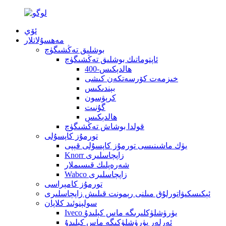
ئۆي
مەھسۇلاتلار
بوشلىق تەڭشىگۈچ
ئاپتوماتىك بوشلىق تەڭشىگۈچ
400-ھالدېكىس
خىزمەت كۆرسەتكەن كىشى
بېندىكىس
كرېۋسون
گۇنىت
ھالدېكىس
قولدا بوشاش تەڭشىگۈچ
تورمۇز كاپسۇلى
يۈك ماشىنىسى تورمۇز كاپسۇلى قېپى
Knorr زاپچاسلىرى
شەرەپلىك قىسىملار
Wabco زاپچاسلىرى
تورمۇز كامېراسى
ئېكىسكىۋاتورلۇق مىلنى رېمونت قىلىش زاپچاسلىرى
سولېنوئىد كلاپان
Iveco يۈرۈشلۈكلىرىگە ماس كېلىدۇ
ئەرلەر يۈرۈشلۈكىگە ماس كېلىدۇ