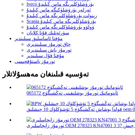
Iveco يۈرۈشلۈكلىرىگە ماس كېلىدۇ
ئەرلەر يۈرۈشلۈكىگە ماس كېلىدۇ
رېنولت يۈرۈشلۈكلىرىگە ماس كېلىدۇ
Scania يۈرۈشلۈكلىرىگە ماس كېلىدۇ
ۋولۋو يۈرۈشلۈكلىرىگە ماس كېلىدۇ
سۈرئەتلىك قۇتا كلاپان
مۇفتا ئاساسلىق سىلىندىر
چاق تورمۇز سىلىندىرى
تورمۇز باش سىلىندىرى
مۇفتا قۇل سىلىندىر
تورمۇز ياستۇقچىسى
تەۋسىيە قىلىنغان مەھسۇلاتلار
ئاپتوماتىك تورمۇز بوشلىقىنى تەڭشىگۈچ 065172
ق oem 0517452610...