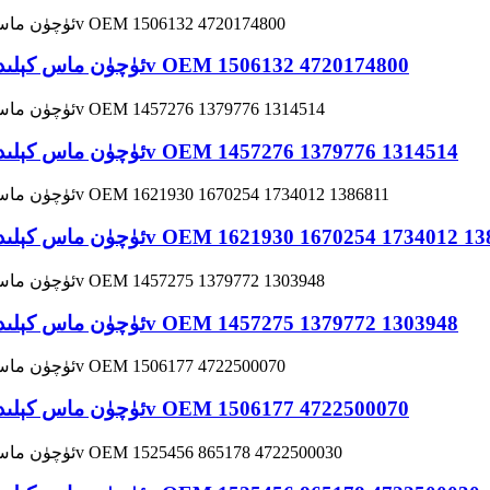
DAF ئۈچۈن ماس كېلىدىغان كەسپىي زاۋۇت سولېنوئىد كلاپان 24v OEM 1506132 4720174800
DAF ئۈچۈن ماس كېلىدىغان كەسپىي زاۋۇت سولېنوئىد كلاپان 24v OEM 1457276 1379776 1314514
س كېلىدىغان كەسپىي زاۋۇت سولېنوئىد كلاپان 24v OEM 1621930 1670254 1734012 1386811
DAF ئۈچۈن ماس كېلىدىغان كەسپىي زاۋۇت سولېنوئىد كلاپان 24v OEM 1457275 1379772 1303948
DAF ئۈچۈن ماس كېلىدىغان كەسپىي زاۋۇت سولېنوئىد كلاپان 24v OEM 1506177 4722500070