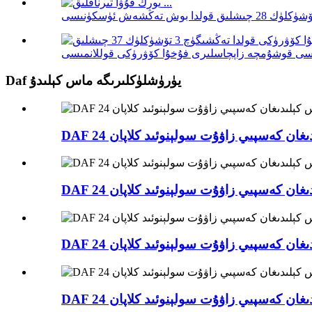
Daf يۈرۈشلۈكلىرىگە ماس كېلىدۇ