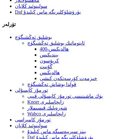
مەھسۇلاتلار
سولېنوئىد كلاپان
Daf يۈرۈشلۈكلىرىگە ماس كېلىدۇ
تۈرلەر
بوشلىق تەڭشىگۈچ
ئاپتوماتىك بوشلىق تەڭشىگۈچ
400-ھالدېكىس
بېندىكىس
كرېۋسون
گۇنىت
ھالدېكىس
خىزمەت كۆرسەتكەن كىشى
قولدا بوشاش تەڭشىگۈچ
تورمۇز كاپسۇلى
يۈك ماشىنىسى تورمۇز كاپسۇلى قېپى
Knorr زاپچاسلىرى
شەرەپلىك قىسىملار
Wabco زاپچاسلىرى
تورمۇز كامېراسى
سولېنوئىد كلاپان
بېنز سېرىيەسىگە ماس كېلىدۇ
Daf يۈرۈشلۈكلىرىگە ماس كېلىدۇ