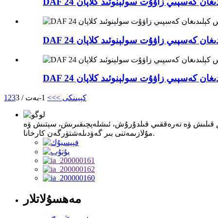
كېيىنكى >
>>
1-بەت / 3
3
2
1
بولۇپ، ئاپتوموبىل زاپچاسلىرىنى تەتقىق قىلىش ۋە تەرەققىي قىلدۇرۇش، ئىشلەپچىقىرىش، سېتىش ۋە
مۇلازىمەتنى بىر گەۋدىلەشتۈرگەن كارخانا.
مەھسۇلاتلار