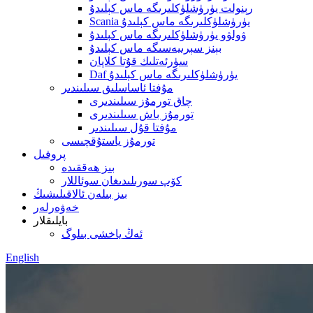
رېنولت يۈرۈشلۈكلىرىگە ماس كېلىدۇ
Scania يۈرۈشلۈكلىرىگە ماس كېلىدۇ
ۋولۋو يۈرۈشلۈكلىرىگە ماس كېلىدۇ
بېنز سېرىيەسىگە ماس كېلىدۇ
سۈرئەتلىك قۇتا كلاپان
Daf يۈرۈشلۈكلىرىگە ماس كېلىدۇ
مۇفتا ئاساسلىق سىلىندىر
چاق تورمۇز سىلىندىرى
تورمۇز باش سىلىندىرى
مۇفتا قۇل سىلىندىر
تورمۇز ياستۇقچىسى
پروفىل
بىز ھەققىدە
كۆپ سورىلىدىغان سوئاللار
بىز بىلەن ئالاقىلىشىڭ
خەۋەرلەر
بايلىقلار
ئەڭ ياخشى بىلوگ
English