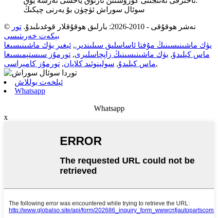
ئاخىرقى نەتىجىنى كۆرۈشتىن ئارتۇق ياخشى نەرسە يوق.
سوئال سوراش ئۈچۈن بۇ يەرنى چېكىڭ
© نەشر ھوقۇقى - 2010-2026: بارلىق ھوقۇقلار قوغدىلىدۇ.
تور
بېكەت خەرىتىسى
يۈك ماشىنىسىنىڭ مۇفتا ئاساسلىق سىلىندىر.
,
ئېغىر يۈك ماشىنىسىغا
ماس كېلىدۇ
,
يۈك ماشىنىسىنىڭ زاپچاسلىرى
,
تورمۇز سىستېمىسىغا
,
ماس كېلىدۇ
,
سولېنوئىد كلاپان
,
تورمۇز كامېراسى
ئېلخەت يوللاش
Whatsapp
Whatsapp
x