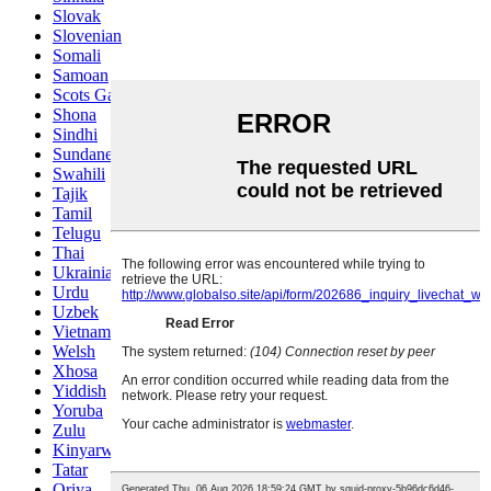
Slovak
Slovenian
Somali
Samoan
Scots Gaelic
Shona
Sindhi
Sundanese
Swahili
Tajik
Tamil
Telugu
Thai
Ukrainian
Urdu
Uzbek
Vietnamese
Welsh
Xhosa
Yiddish
Yoruba
Zulu
Kinyarwanda
Tatar
Oriya