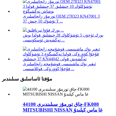
تورمۇز زاپچاسلىرى OEM 278323 KN47001 3
تۆشۈك 10 چىش 37 T ...
يورك ئۈچۈن 3 تۆشۈكلۈك 28 چىشلىق قولدا بوش
تەڭشەش ئۈسكۈنىسى ...
ئېغىر يۈك ماشىنىسى قوشۇمچە زاپچاسلىرى
فۇخۇا كۆۋرۈكى قوللانمىسى ...
مۇفتا ئاساسلىق سىلىندىر
چاق تورمۇز سىلىندىرى 44100-FK000
MITSUBISHI NISSAN غا ماس كېلىدۇ