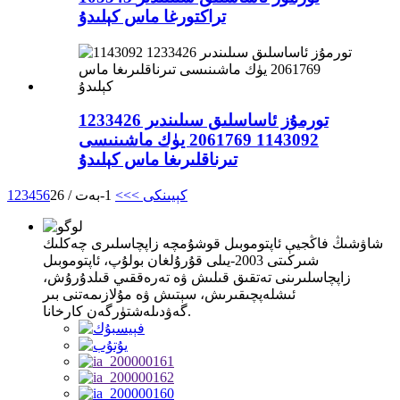
تراكتورغا ماس كېلىدۇ
تورمۇز ئاساسلىق سىلىندىر 1233426
1143092 2061769 يۈك ماشىنىسى
تىرناقلىرىغا ماس كېلىدۇ
كېيىنكى >
>>
1-بەت / 26
6
5
4
3
2
1
شاۋشىڭ فاڭجيې ئاپتوموبىل قوشۇمچە زاپچاسلىرى چەكلىك
شىركىتى 2003-يىلى قۇرۇلغان بولۇپ، ئاپتوموبىل
زاپچاسلىرىنى تەتقىق قىلىش ۋە تەرەققىي قىلدۇرۇش،
ئىشلەپچىقىرىش، سېتىش ۋە مۇلازىمەتنى بىر
گەۋدىلەشتۈرگەن كارخانا.