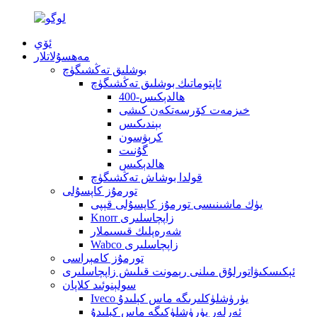
ئۆي
مەھسۇلاتلار
بوشلىق تەڭشىگۈچ
ئاپتوماتىك بوشلىق تەڭشىگۈچ
400-ھالدېكىس
خىزمەت كۆرسەتكەن كىشى
بېندىكىس
كرېۋسون
گۇنىت
ھالدېكىس
قولدا بوشاش تەڭشىگۈچ
تورمۇز كاپسۇلى
يۈك ماشىنىسى تورمۇز كاپسۇلى قېپى
Knorr زاپچاسلىرى
شەرەپلىك قىسىملار
Wabco زاپچاسلىرى
تورمۇز كامېراسى
ئېكىسكىۋاتورلۇق مىلنى رېمونت قىلىش زاپچاسلىرى
سولېنوئىد كلاپان
Iveco يۈرۈشلۈكلىرىگە ماس كېلىدۇ
ئەرلەر يۈرۈشلۈكىگە ماس كېلىدۇ