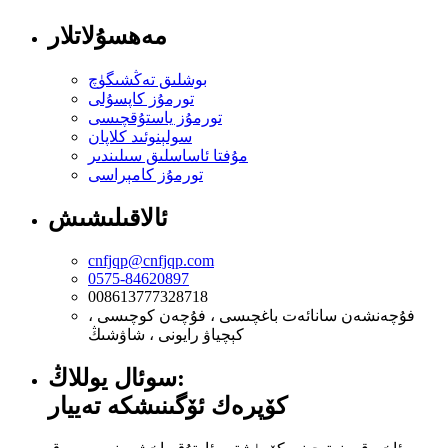
مەھسۇلاتلار
بوشلىق تەڭشىگۈچ
تورمۇز كاپسۇلى
تورمۇز ياستۇقچىسى
سولېنوئىد كلاپان
مۇفتا ئاساسلىق سىلىندىر
تورمۇز كامېراسى
ئالاقىلىشىش
cnfjqp@cnfjqp.com
0575-84620897
008613777328718
فۇچەنشەن سانائەت باغچىسى ، فۇچەن كوچىسى ،
كېچياۋ رايونى ، شاۋشىڭ
سوئال يوللاڭ:
كۆپرەك ئۆگىنىشكە تەييار