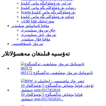
ئەرلەر يۈرۈشلۈكىگە ماس كېلىدۇ
رېنولت يۈرۈشلۈكلىرىگە ماس كېلىدۇ
Scania يۈرۈشلۈكلىرىگە ماس كېلىدۇ
ۋولۋو يۈرۈشلۈكلىرىگە ماس كېلىدۇ
سۈرئەتلىك قۇتا كلاپان
مۇفتا ئاساسلىق سىلىندىر
چاق تورمۇز سىلىندىرى
تورمۇز باش سىلىندىرى
مۇفتا قۇل سىلىندىر
تورمۇز ياستۇقچىسى
تەۋسىيە قىلىنغان مەھسۇلاتلار
ئاپتوماتىك تورمۇز بوشلىقىنى تەڭشىگۈچ 065172
قولدا بوشاش تەڭشىگۈچ 5 تۆشۈكلۈك 10
چىشلىق oem 0517452610...