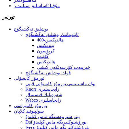
مەھسۇلاتلار
مۇفتا ئاساسلىق سىلىندىر
تۈرلەر
بوشلىق تەڭشىگۈچ
ئاپتوماتىك بوشلىق تەڭشىگۈچ
400-ھالدېكىس
بېندىكىس
كرېۋسون
گۇنىت
ھالدېكىس
خىزمەت كۆرسەتكەن كىشى
قولدا بوشاش تەڭشىگۈچ
تورمۇز كاپسۇلى
يۈك ماشىنىسى تورمۇز كاپسۇلى قېپى
Knorr زاپچاسلىرى
شەرەپلىك قىسىملار
Wabco زاپچاسلىرى
تورمۇز كامېراسى
سولېنوئىد كلاپان
بېنز سېرىيەسىگە ماس كېلىدۇ
Daf يۈرۈشلۈكلىرىگە ماس كېلىدۇ
Iveco يۈرۈشلۈكلىرىگە ماس كېلىدۇ