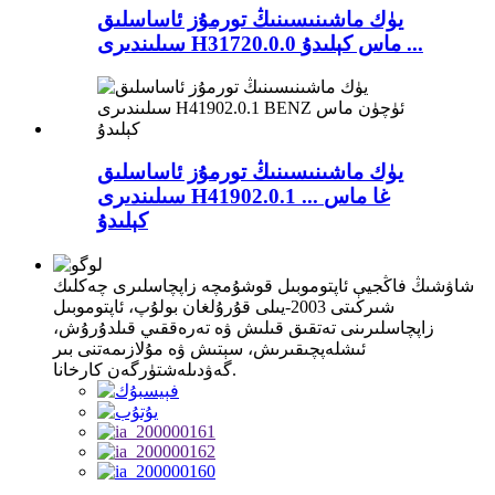
يۈك ماشىنىسىنىڭ تورمۇز ئاساسلىق
سىلىندىرى H31720.0.0 ماس كېلىدۇ ...
يۈك ماشىنىسىنىڭ تورمۇز ئاساسلىق
سىلىندىرى H41902.0.1 ... غا ماس
كېلىدۇ
شاۋشىڭ فاڭجيې ئاپتوموبىل قوشۇمچە زاپچاسلىرى چەكلىك
شىركىتى 2003-يىلى قۇرۇلغان بولۇپ، ئاپتوموبىل
زاپچاسلىرىنى تەتقىق قىلىش ۋە تەرەققىي قىلدۇرۇش،
ئىشلەپچىقىرىش، سېتىش ۋە مۇلازىمەتنى بىر
گەۋدىلەشتۈرگەن كارخانا.