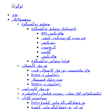
ئۆي
مەھسۇلاتلار
بوشلىق تەڭشىگۈچ
ئاپتوماتىك بوشلىق تەڭشىگۈچ
400-ھالدېكىس
خىزمەت كۆرسەتكەن كىشى
بېندىكىس
كرېۋسون
گۇنىت
ھالدېكىس
قولدا بوشاش تەڭشىگۈچ
تورمۇز كاپسۇلى
يۈك ماشىنىسى تورمۇز كاپسۇلى قېپى
Knorr زاپچاسلىرى
شەرەپلىك قىسىملار
Wabco زاپچاسلىرى
تورمۇز كامېراسى
ئېكىسكىۋاتورلۇق مىلنى رېمونت قىلىش زاپچاسلىرى
سولېنوئىد كلاپان
Iveco يۈرۈشلۈكلىرىگە ماس كېلىدۇ
ئەرلەر يۈرۈشلۈكىگە ماس كېلىدۇ