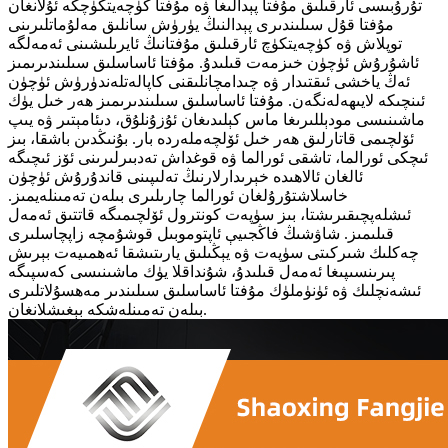
تۇرۇبىسى ئارقىلىق مۇفتا پېدالىغا ۋە مۇفتا كۈچەيتكۈچكە ئۇلانغان
مۇفتا قۇل سىلىندىرى پېدالنىڭ يۈرۈش سانلىق مەلۇماتلىرىنى
توپلاش ۋە كۈچەيتكۈچ ئارقىلىق مۇفتانىڭ ئايرىلىشىنى ئەمەلگە
ئاشۇرۇش ئۈچۈن خىزمەت قىلىدۇ. مۇفتا ئاساسلىق سىلىندىرىمىز
ئەڭ ياخشى ئىقتىدار ۋە چىدامچانلىقنى كاپالەتلەندۈرۈش ئۈچۈن
ئىنچىكە لايىھەلەنگەن. مۇفتا ئاساسلىق سىلىندىرىمىز ھەر خىل يۈك
ماشىنىسى مودېللىرىغا ماس كېلىدىغان ئۇزۇنلۇق، دىئامېتىر ۋە يىپ
ئۆلچىمى قاتارلىق ھەر خىل ئۆلچەملەردە بار. بۇنىڭدىن باشقا، بىز
ئىچكى ئورالما، تاشقى ئورالما ۋە قوغداش تەدبىرلىرىنى ئۆز ئىچىگە
ئالغان ئالاھىدە خېرىدارلارنىڭ تەلىپىنى قاندۇرۇش ئۈچۈن
خاسلاشتۇرۇلغان ئورالما چارىلىرى بىلەن تەمىنلەيمىز.
ئىشلەپچىقىرىشتا، بىز سۈپەت كونترول ئۆلچىمىگە قاتتىق ئەمەل
قىلىمىز. شاۋشىڭ فاڭجىيې ئاپتوموبىل قوشۇمچە زاپچاسلىرى
چەكلىك شىركىتى سۈپەت ۋە يېڭىلىق يارىتىشقا ئەھمىيەت بېرىش
پىرىنسىپىغا ئەمەل قىلىدۇ، شۇنداقلا يۈك ماشىنىسى كەسپىگە
ئىشەنچلىك ۋە ئۈنۈملۈك مۇفتا ئاساسلىق سىلىندىر مەھسۇلاتلىرى
بىلەن تەمىنلەشكە بېغىشلانغان.