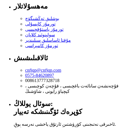
مەھسۇلاتلار
بوشلىق تەڭشىگۈچ
تورمۇز كاپسۇلى
تورمۇز ياستۇقچىسى
سولېنوئىد كلاپان
مۇفتا ئاساسلىق سىلىندىر
تورمۇز كامېراسى
ئالاقىلىشىش
cnfjqp@cnfjqp.com
0575-84620897
008613777328718
فۇچەنشەن سانائەت باغچىسى ، فۇچەن كوچىسى ،
كېچياۋ رايونى ، شاۋشىڭ
سوئال يوللاڭ:
كۆپرەك ئۆگىنىشكە تەييار
ئاخىرقى نەتىجىنى كۆرۈشتىن ئارتۇق ياخشى نەرسە يوق.