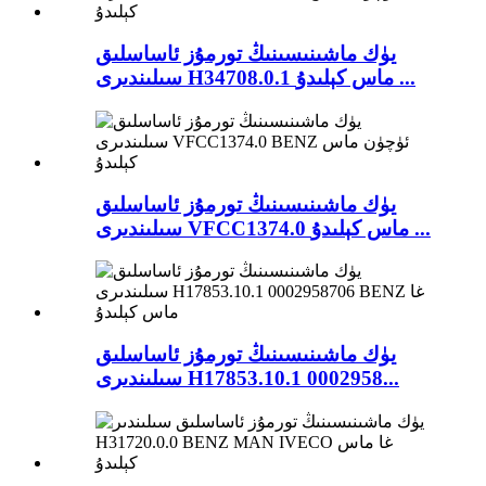
يۈك ماشىنىسىنىڭ تورمۇز ئاساسلىق
سىلىندىرى H34708.0.1 ماس كېلىدۇ ...
يۈك ماشىنىسىنىڭ تورمۇز ئاساسلىق
سىلىندىرى VFCC1374.0 ماس كېلىدۇ ...
يۈك ماشىنىسىنىڭ تورمۇز ئاساسلىق
سىلىندىرى H17853.10.1 0002958...