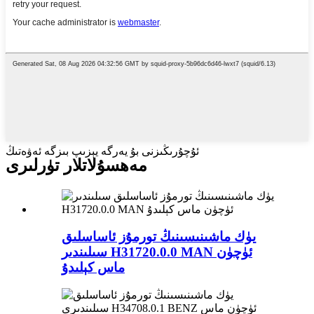
ئۇچۇرىڭىزنى بۇ يەرگە يېزىپ بىزگە ئەۋەتىڭ
مەھسۇلاتلار تۈرلىرى
يۈك ماشىنىسىنىڭ تورمۇز ئاساسلىق
سىلىندىر H31720.0.0 MAN ئۈچۈن
ماس كېلىدۇ