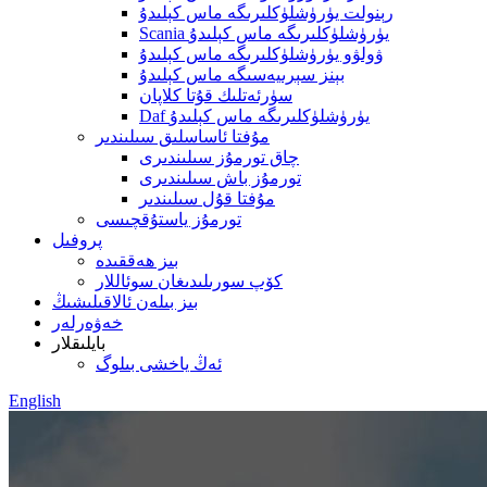
رېنولت يۈرۈشلۈكلىرىگە ماس كېلىدۇ
Scania يۈرۈشلۈكلىرىگە ماس كېلىدۇ
ۋولۋو يۈرۈشلۈكلىرىگە ماس كېلىدۇ
بېنز سېرىيەسىگە ماس كېلىدۇ
سۈرئەتلىك قۇتا كلاپان
Daf يۈرۈشلۈكلىرىگە ماس كېلىدۇ
مۇفتا ئاساسلىق سىلىندىر
چاق تورمۇز سىلىندىرى
تورمۇز باش سىلىندىرى
مۇفتا قۇل سىلىندىر
تورمۇز ياستۇقچىسى
پروفىل
بىز ھەققىدە
كۆپ سورىلىدىغان سوئاللار
بىز بىلەن ئالاقىلىشىڭ
خەۋەرلەر
بايلىقلار
ئەڭ ياخشى بىلوگ
English