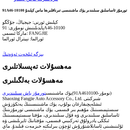
91A46-10100 تورمۇز ئاساسلىق سىلىندىر يۈك ماشىنىسى تىرناقلىرىغا ماس كېلىدۇ
كېلىش ئورنى: جېجياڭ، جۇڭگو
پايدىلىنىش نومۇرى: 91A46-10100
ماركا ئىسمى: FANGJIE
ئورالما: نېيترال ئورالما
بىزگە ئېلخەت ئەۋەتىڭ
مەھسۇلات تەپسىلاتلىرى
مەھسۇلات بەلگىلىرى
(91A4610100-نومۇر)
يۈك ماشىنىسى
تورمۇز باش سىلىندىرى
Shaoxing Fangjie Auto Accessory Co., Ltd. شىركىتى
ئىشلەپچىقارغان بولۇپ، يۈك ماشىنىسىنىڭ يەتكۈزۈش
سىستېمىسىنىڭ مۇھىم بىر قىسمى. يۈك ماشىنىسى تورمۇزىنىڭ
ئاساسلىق سىلىندىرى ۋە قۇل سىلىندىرى، مۇفتا سىستېمىسىنىڭ
ئىككى يادرولۇق تەركىبىي قىسمى، مۇفتانىڭ ئايرىلىشى ۋە
ئۇلىنىشىنى ئاسانلاشتۇرۇش ئۈچۈن بىرلىكتە خىزمەت قىلىدۇ. ماي