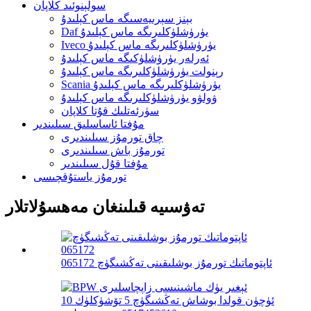
سولېنوئىد كلاپان
بېنز سېرىيەسىگە ماس كېلىدۇ
Daf يۈرۈشلۈكلىرىگە ماس كېلىدۇ
Iveco يۈرۈشلۈكلىرىگە ماس كېلىدۇ
ئەرلەر يۈرۈشلۈكىگە ماس كېلىدۇ
رېنولت يۈرۈشلۈكلىرىگە ماس كېلىدۇ
Scania يۈرۈشلۈكلىرىگە ماس كېلىدۇ
ۋولۋو يۈرۈشلۈكلىرىگە ماس كېلىدۇ
سۈرئەتلىك قۇتا كلاپان
مۇفتا ئاساسلىق سىلىندىر
چاق تورمۇز سىلىندىرى
تورمۇز باش سىلىندىرى
مۇفتا قۇل سىلىندىر
تورمۇز ياستۇقچىسى
تەۋسىيە قىلىنغان مەھسۇلاتلار
ئاپتوماتىك تورمۇز بوشلىقىنى تەڭشىگۈچ 065172