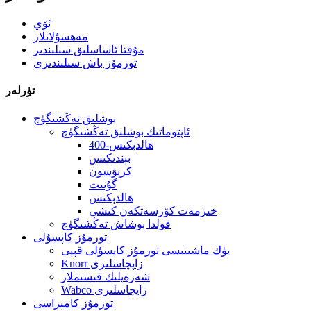
ئۆي
مەھسۇلاتلار
مۇفتا ئاساسلىق سىلىندىر
تورمۇز باش سىلىندىرى
تۈرلەر
بوشلىق تەڭشىگۈچ
ئاپتوماتىك بوشلىق تەڭشىگۈچ
400-ھالدېكىس
بېندىكىس
كرېۋسون
گۇنىت
ھالدېكىس
خىزمەت كۆرسەتكەن كىشى
قولدا بوشاش تەڭشىگۈچ
تورمۇز كاپسۇلى
يۈك ماشىنىسى تورمۇز كاپسۇلى قېپى
Knorr زاپچاسلىرى
شەرەپلىك قىسىملار
Wabco زاپچاسلىرى
تورمۇز كامېراسى