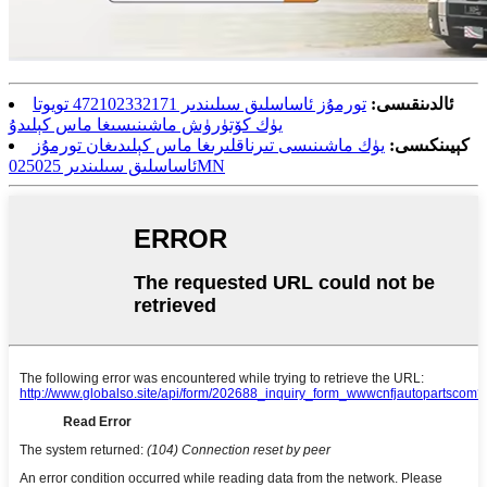
ئالدىنقىسى:
تورمۇز ئاساسلىق سىلىندىر 472102332171 تويوتا
يۈك كۆتۈرۈش ماشىنىسىغا ماس كېلىدۇ
كېيىنكىسى:
يۈك ماشىنىسى تىرناقلىرىغا ماس كېلىدىغان تورمۇز
ئاساسلىق سىلىندىر 025025MN