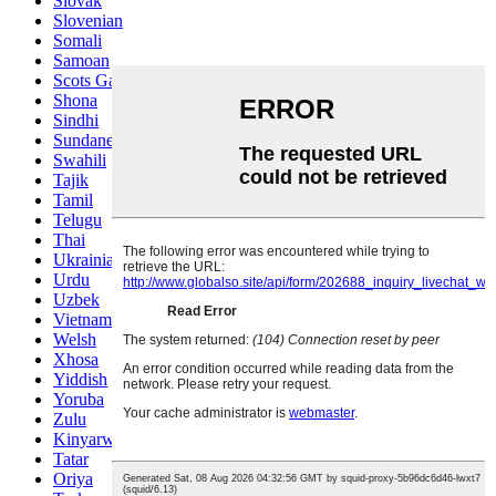
Slovak
Slovenian
Somali
Samoan
Scots Gaelic
Shona
Sindhi
Sundanese
Swahili
Tajik
Tamil
Telugu
Thai
Ukrainian
Urdu
Uzbek
Vietnamese
Welsh
Xhosa
Yiddish
Yoruba
Zulu
Kinyarwanda
Tatar
Oriya