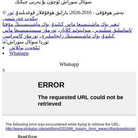
سوئال سوراش ئۈچۈن بۇ يەرنى چېكىڭ
© نەشر ھوقۇقى - 2010-2026: بارلىق ھوقۇقلار قوغدىلىدۇ.
تور
بېكەت خەرىتىسى
ئېغىر يۈك ماشىنىسىغا ماس كېلىدۇ
,
يۈك ماشىنىسىنىڭ مۇفتا
ئاساسلىق سىلىندىر.
,
سولېنوئىد كلاپان
,
تورمۇز سىستېمىسىغا ماس
,
كېلىدۇ
,
يۈك ماشىنىسىنىڭ زاپچاسلىرى
,
تورمۇز كامېراسى
ئېلخەت يوللاش
Whatsapp
Whatsapp
x