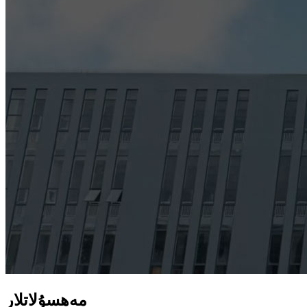
مەھسۇلاتلار