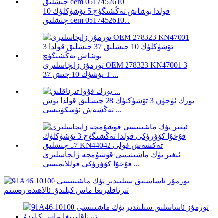
قولدا بوشاش تەڭشىگۈچ 5 تۆشۈكلۈك 10
چىشلىق oem 0517452610...
تورمۇز زاپچاسلىرى OEM 278323 KN47001 3
تۆشۈك 10 چىش 37 T ...
يورك ئۈچۈن 3 تۆشۈكلۈك 28 چىشلىق قولدا بوش
تەڭشەش ئۈسكۈنىسى ...
ئېغىر يۈك ماشىنىسى قوشۇمچە زاپچاسلىرى
فۇخۇا كۆۋرۈكى قوللانمىسى ...