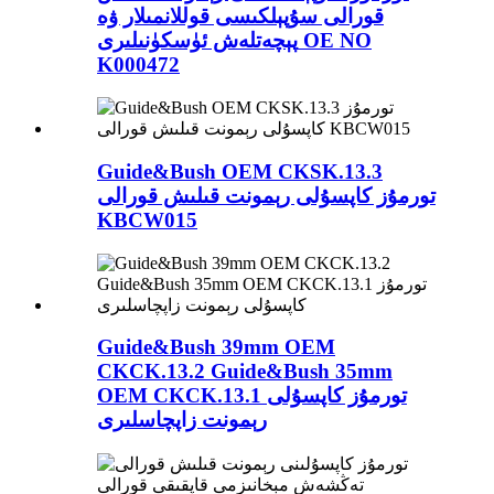
قورالى سۇپېلكىسى قوللانمىلار ۋە
پېچەتلەش ئۈسكۈنىلىرى OE NO
K000472
Guide&Bush OEM CKSK.13.3
تورمۇز كاپسۇلى رېمونت قىلىش قورالى
KBCW015
Guide&Bush 39mm OEM
CKCK.13.2 Guide&Bush 35mm
OEM CKCK.13.1 تورمۇز كاپسۇلى
رېمونت زاپچاسلىرى