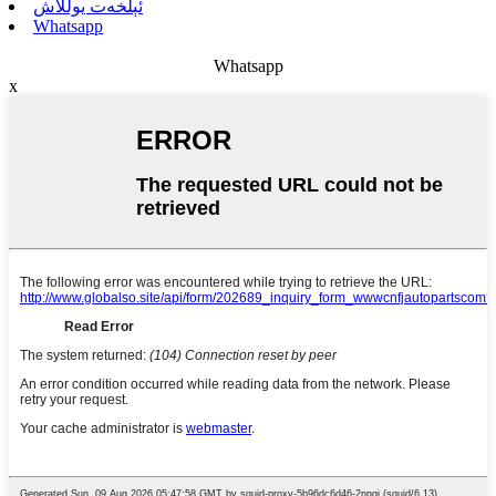
ئېلخەت يوللاش
Whatsapp
Whatsapp
x