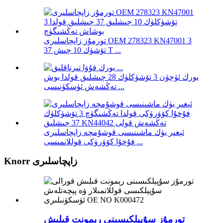
تورمۇز زاپچاسلىرى OEM 278323 KN47001 3
تۆشۈك 10 چىش 37 T ...
يورك ئۈچۈن 3 تۆشۈكلۈك 28 چىشلىق قولدا بوش
تەڭشەش ئۈسكۈنىسى ...
ئېغىر يۈك ماشىنىسى قوشۇمچە زاپچاسلىرى
فۇخۇا كۆۋرۈكى قوللانمىسى ...
Knorr زاپچاسلىرى
تورمۇز سۇپېلكىسىنى رېمونت قىلىش