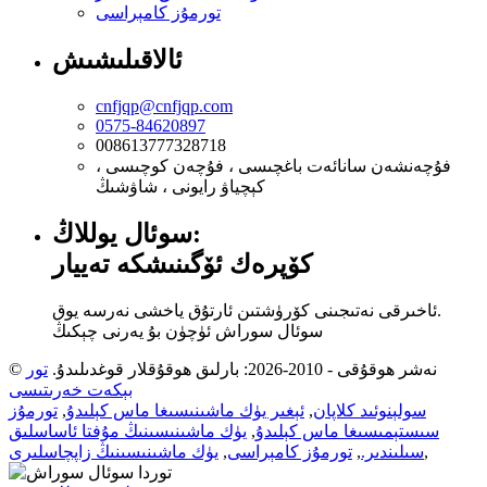
تورمۇز كامېراسى
ئالاقىلىشىش
cnfjqp@cnfjqp.com
0575-84620897
008613777328718
فۇچەنشەن سانائەت باغچىسى ، فۇچەن كوچىسى ،
كېچياۋ رايونى ، شاۋشىڭ
سوئال يوللاڭ:
كۆپرەك ئۆگىنىشكە تەييار
ئاخىرقى نەتىجىنى كۆرۈشتىن ئارتۇق ياخشى نەرسە يوق.
سوئال سوراش ئۈچۈن بۇ يەرنى چېكىڭ
© نەشر ھوقۇقى - 2010-2026: بارلىق ھوقۇقلار قوغدىلىدۇ.
تور
بېكەت خەرىتىسى
سولېنوئىد كلاپان
,
ئېغىر يۈك ماشىنىسىغا ماس كېلىدۇ
,
تورمۇز
سىستېمىسىغا ماس كېلىدۇ
,
يۈك ماشىنىسىنىڭ مۇفتا ئاساسلىق
,
سىلىندىر.
,
تورمۇز كامېراسى
,
يۈك ماشىنىسىنىڭ زاپچاسلىرى