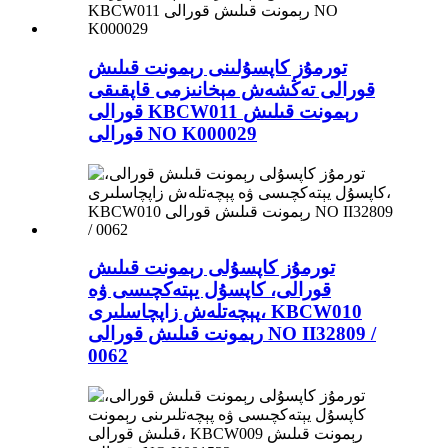
تورمۇز كاپسۇلىنى رېمونت قىلىش
قورالى تەڭشەش مېخانىزمى قاپقىقى
قورالى KBCW011 رېمونت قىلىش
قورالى NO K000029
تورمۇز كاپسۇلى رېمونت قىلىش
قورالى، كاپسۇل يېتەكچىسى ۋە
پېچەتلەش زاپچاسلىرى، KBCW010
رېمونت قىلىش قورالى NO II32809 /
0062