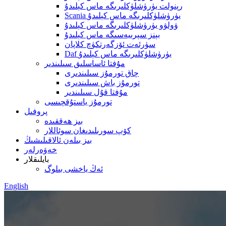
رېنولت يۈرۈشلۈكلىرىگە ماس كېلىدۇ
Scania يۈرۈشلۈكلىرىگە ماس كېلىدۇ
ۋولۋو يۈرۈشلۈكلىرىگە ماس كېلىدۇ
بېنز سېرىيەسىگە ماس كېلىدۇ
سۈرئەت ئۆزگەرتكۈچ كلاپان
Daf يۈرۈشلۈكلىرىگە ماس كېلىدۇ
مۇفتا ئاساسلىق سىلىندىر
چاق تورمۇز سىلىندىرى
تورمۇز باش سىلىندىرى
مۇفتا قۇل سىلىندىر
تورمۇز ياستۇقچىسى
پروفىل
بىز ھەققىدە
كۆپ سورىلىدىغان سوئاللار
بىز بىلەن ئالاقىلىشىڭ
خەۋەرلەر
بايلىقلار
ئەڭ ياخشى بىلوگ
English