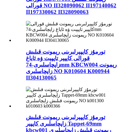
قورالى NO II328090062 II197140062
II197330062 II328090063
تورمۇز كاپپېرلىرىنى رېمونت قىلىش
قورالى كاپپېر تاپپېت ۋە ئاياغ
زاپچاسلىرى-74mm KBCW004 رېمونت
زاپچاسلىرى NO K010604 K000944
II304130065
تورمۇز كاپپېرلىرىنى رېمونت قىلىش
زاپچاسلىرى كاپپېر Tappet-69mm
kbcw001 رېمونت قىلىش زاپچاسلىرى