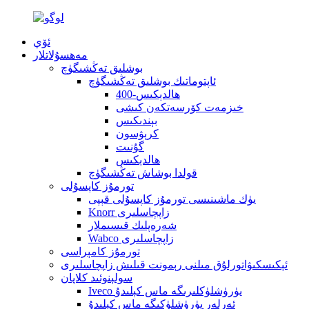
ئۆي
مەھسۇلاتلار
بوشلىق تەڭشىگۈچ
ئاپتوماتىك بوشلىق تەڭشىگۈچ
400-ھالدېكىس
خىزمەت كۆرسەتكەن كىشى
بېندىكىس
كرېۋسون
گۇنىت
ھالدېكىس
قولدا بوشاش تەڭشىگۈچ
تورمۇز كاپسۇلى
يۈك ماشىنىسى تورمۇز كاپسۇلى قېپى
Knorr زاپچاسلىرى
شەرەپلىك قىسىملار
Wabco زاپچاسلىرى
تورمۇز كامېراسى
ئېكىسكىۋاتورلۇق مىلنى رېمونت قىلىش زاپچاسلىرى
سولېنوئىد كلاپان
Iveco يۈرۈشلۈكلىرىگە ماس كېلىدۇ
ئەرلەر يۈرۈشلۈكىگە ماس كېلىدۇ