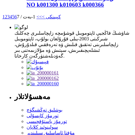
NO k001300 k010603 k000366
كېيىنكى >
>>
1-بەت / 7
6
5
4
3
2
1
شاۋشىڭ فاڭجيې ئاپتوموبىل قوشۇمچە زاپچاسلىرى چەكلىك
شىركىتى 2003-يىلى قۇرۇلغان بولۇپ، ئاپتوموبىل
زاپچاسلىرىنى تەتقىق قىلىش ۋە تەرەققىي قىلدۇرۇش،
ئىشلەپچىقىرىش، سېتىش ۋە مۇلازىمەتنى بىر
گەۋدىلەشتۈرگەن كارخانا.
مەھسۇلاتلار
بوشلىق تەڭشىگۈچ
تورمۇز كاپسۇلى
تورمۇز ياستۇقچىسى
سولېنوئىد كلاپان
مۇفتا ئاساسلىق سىلىندىر