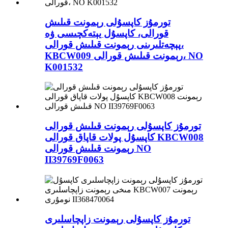
تورمۇز كاپسۇلى رېمونت قىلىش
قورالى، كاپسۇل يېتەكچىسى ۋە
پېچەتلىرىنى رېمونت قىلىش قورالى،
KBCW009 رېمونت قىلىش قورالى، NO
K001532
تورمۇز كاپسۇلى رېمونت قىلىش قورالى
كاپسۇل پولات قاپاق قورالى KBCW008
رېمونت قىلىش قورالى NO
II39769F0063
تورمۇز كاپسۇلى رېمونت زاپچاسلىرى