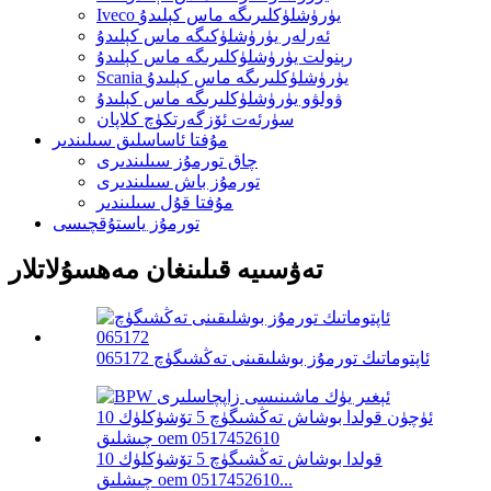
Iveco يۈرۈشلۈكلىرىگە ماس كېلىدۇ
ئەرلەر يۈرۈشلۈكىگە ماس كېلىدۇ
رېنولت يۈرۈشلۈكلىرىگە ماس كېلىدۇ
Scania يۈرۈشلۈكلىرىگە ماس كېلىدۇ
ۋولۋو يۈرۈشلۈكلىرىگە ماس كېلىدۇ
سۈرئەت ئۆزگەرتكۈچ كلاپان
مۇفتا ئاساسلىق سىلىندىر
چاق تورمۇز سىلىندىرى
تورمۇز باش سىلىندىرى
مۇفتا قۇل سىلىندىر
تورمۇز ياستۇقچىسى
تەۋسىيە قىلىنغان مەھسۇلاتلار
ئاپتوماتىك تورمۇز بوشلىقىنى تەڭشىگۈچ 065172
قولدا بوشاش تەڭشىگۈچ 5 تۆشۈكلۈك 10
چىشلىق oem 0517452610...