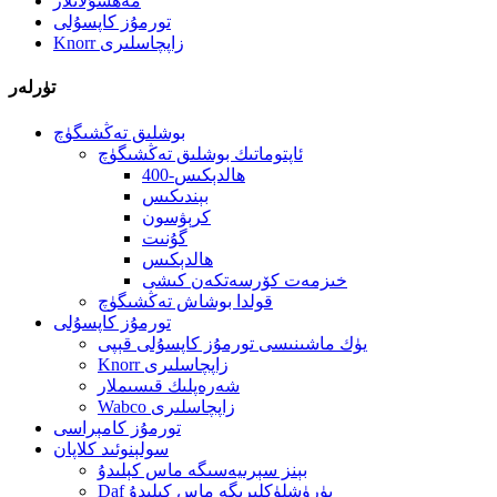
مەھسۇلاتلار
تورمۇز كاپسۇلى
Knorr زاپچاسلىرى
تۈرلەر
بوشلىق تەڭشىگۈچ
ئاپتوماتىك بوشلىق تەڭشىگۈچ
400-ھالدېكىس
بېندىكىس
كرېۋسون
گۇنىت
ھالدېكىس
خىزمەت كۆرسەتكەن كىشى
قولدا بوشاش تەڭشىگۈچ
تورمۇز كاپسۇلى
يۈك ماشىنىسى تورمۇز كاپسۇلى قېپى
Knorr زاپچاسلىرى
شەرەپلىك قىسىملار
Wabco زاپچاسلىرى
تورمۇز كامېراسى
سولېنوئىد كلاپان
بېنز سېرىيەسىگە ماس كېلىدۇ
Daf يۈرۈشلۈكلىرىگە ماس كېلىدۇ