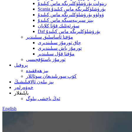
رېنولت يۈرۈشلۈكلىرىگە ماس كېلىدۇ
Scania يۈرۈشلۈكلىرىگە ماس كېلىدۇ
ۋولۋو يۈرۈشلۈكلىرىگە ماس كېلىدۇ
بېنز سېرىيەسىگە ماس كېلىدۇ
سۈرئەتلىك قۇتا كلاپان
Daf يۈرۈشلۈكلىرىگە ماس كېلىدۇ
مۇفتا ئاساسلىق سىلىندىر
چاق تورمۇز سىلىندىرى
تورمۇز باش سىلىندىرى
مۇفتا قۇل سىلىندىر
تورمۇز ياستۇقچىسى
پروفىل
بىز ھەققىدە
كۆپ سورىلىدىغان سوئاللار
بىز بىلەن ئالاقىلىشىڭ
خەۋەرلەر
بايلىقلار
ئەڭ ياخشى بىلوگ
English