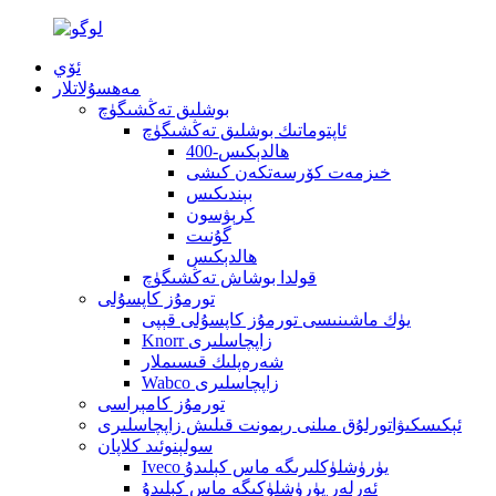
ئۆي
مەھسۇلاتلار
بوشلىق تەڭشىگۈچ
ئاپتوماتىك بوشلىق تەڭشىگۈچ
400-ھالدېكىس
خىزمەت كۆرسەتكەن كىشى
بېندىكىس
كرېۋسون
گۇنىت
ھالدېكىس
قولدا بوشاش تەڭشىگۈچ
تورمۇز كاپسۇلى
يۈك ماشىنىسى تورمۇز كاپسۇلى قېپى
Knorr زاپچاسلىرى
شەرەپلىك قىسىملار
Wabco زاپچاسلىرى
تورمۇز كامېراسى
ئېكىسكىۋاتورلۇق مىلنى رېمونت قىلىش زاپچاسلىرى
سولېنوئىد كلاپان
Iveco يۈرۈشلۈكلىرىگە ماس كېلىدۇ
ئەرلەر يۈرۈشلۈكىگە ماس كېلىدۇ