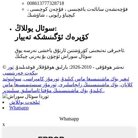
008613777328718
فۇچەنشەن سانائەت باغچىسى ، فۇچەن كوچىسى ،
كېچياۋ رايونى ، شاۋشىڭ
سوئال يوللاڭ:
كۆپرەك ئۆگىنىشكە تەييار
ئاخىرقى نەتىجىنى كۆرۈشتىن ئارتۇق ياخشى نەرسە يوق.
سوئال سوراش ئۈچۈن بۇ يەرنى چېكىڭ
© نەشر ھوقۇقى - 2010-2026: بارلىق ھوقۇقلار قوغدىلىدۇ.
تور
بېكەت خەرىتىسى
ئېغىر يۈك ماشىنىسىغا ماس كېلىدۇ
,
تورمۇز كامېراسى
,
سولېنوئىد
كلاپان
,
يۈك ماشىنىسىنىڭ زاپچاسلىرى
,
تورمۇز سىستېمىسىغا ماس
,
يۈك ماشىنىسىنىڭ مۇفتا ئاساسلىق سىلىندىر.
كېلىدۇ
,
ئېلخەت يوللاش
Whatsapp
Whatsapp
x