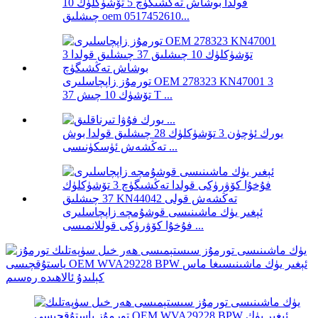
قولدا بوشاش تەڭشىگۈچ 5 تۆشۈكلۈك 10
چىشلىق oem 0517452610...
تورمۇز زاپچاسلىرى OEM 278323 KN47001 3
تۆشۈك 10 چىش 37 T ...
يورك ئۈچۈن 3 تۆشۈكلۈك 28 چىشلىق قولدا بوش
تەڭشەش ئۈسكۈنىسى ...
ئېغىر يۈك ماشىنىسى قوشۇمچە زاپچاسلىرى
فۇخۇا كۆۋرۈكى قوللانمىسى ...