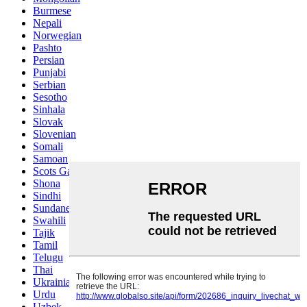
Burmese
Nepali
Norwegian
Pashto
Persian
Punjabi
Serbian
Sesotho
Sinhala
Slovak
Slovenian
Somali
Samoan
Scots Gaelic
Shona
Sindhi
Sundanese
Swahili
Tajik
Tamil
Telugu
Thai
Ukrainian
Urdu
Uzbek