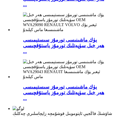
...
يۈك ماشىنىسى تورمۇز سىستېمىسى
ھەر خىل سۈپەتلىك تورمۇز ياستۇقچىسى
...
يۈك ماشىنىسى تورمۇز سىستېمىسى
ھەر خىل سۈپەتلىك تورمۇز ياستۇقچىسى
...
شاۋشىڭ فاڭجيې ئاپتوموبىل قوشۇمچە زاپچاسلىرى چەكلىك