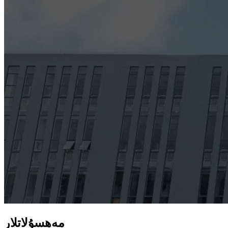
مەھسۇلاتلار