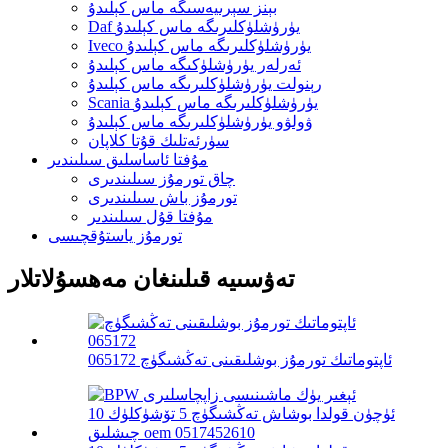
بېنز سېرىيەسىگە ماس كېلىدۇ
Daf يۈرۈشلۈكلىرىگە ماس كېلىدۇ
Iveco يۈرۈشلۈكلىرىگە ماس كېلىدۇ
ئەرلەر يۈرۈشلۈكىگە ماس كېلىدۇ
رېنولت يۈرۈشلۈكلىرىگە ماس كېلىدۇ
Scania يۈرۈشلۈكلىرىگە ماس كېلىدۇ
ۋولۋو يۈرۈشلۈكلىرىگە ماس كېلىدۇ
سۈرئەتلىك قۇتا كلاپان
مۇفتا ئاساسلىق سىلىندىر
چاق تورمۇز سىلىندىرى
تورمۇز باش سىلىندىرى
مۇفتا قۇل سىلىندىر
تورمۇز ياستۇقچىسى
تەۋسىيە قىلىنغان مەھسۇلاتلار
ئاپتوماتىك تورمۇز بوشلىقىنى تەڭشىگۈچ 065172