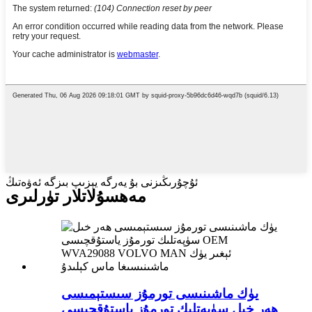
ئۇچۇرىڭىزنى بۇ يەرگە يېزىپ بىزگە ئەۋەتىڭ
مەھسۇلاتلار تۈرلىرى
يۈك ماشىنىسى تورمۇز سىستېمىسى
ھەر خىل سۈپەتلىك تورمۇز ياستۇقچىسى