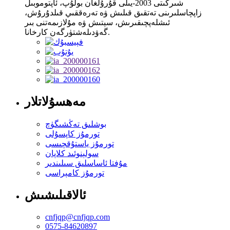
شىركىتى 2003-يىلى قۇرۇلغان بولۇپ، ئاپتوموبىل
زاپچاسلىرىنى تەتقىق قىلىش ۋە تەرەققىي قىلدۇرۇش،
ئىشلەپچىقىرىش، سېتىش ۋە مۇلازىمەتنى بىر
گەۋدىلەشتۈرگەن كارخانا.
مەھسۇلاتلار
بوشلىق تەڭشىگۈچ
تورمۇز كاپسۇلى
تورمۇز ياستۇقچىسى
سولېنوئىد كلاپان
مۇفتا ئاساسلىق سىلىندىر
تورمۇز كامېراسى
ئالاقىلىشىش
cnfjqp@cnfjqp.com
0575-84620897