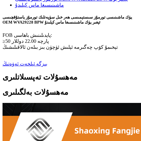
يۈك ماشىنىسى تورمۇز سىستېمىسى ھەر خىل سۈپەتلىك تورمۇز ياستۇقچىسى
OEM WVA29228 BPW ئېغىر يۈك ماشىنىسىغا ماس كېلىدۇ
FOB پايدىلىنىش باھاسى:
≥50 پارچە 22.00 دوللار
تېخىمۇ كۆپ چەگىرمە ئېلىش ئۈچۈن بىز بىلەن ئالاقىلىشىڭ
بىزگە ئېلخەت ئەۋەتىڭ
مەھسۇلات تەپسىلاتلىرى
مەھسۇلات بەلگىلىرى