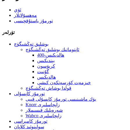
ئۆي
مەھسۇلاتلار
تورمۇز ياستۇقچىسى
تۈرلەر
بوشلىق تەڭشىگۈچ
ئاپتوماتىك بوشلىق تەڭشىگۈچ
400-ھالدېكىس
بېندىكىس
كرېۋسون
گۇنىت
ھالدېكىس
خىزمەت كۆرسەتكەن كىشى
قولدا بوشاش تەڭشىگۈچ
تورمۇز كاپسۇلى
يۈك ماشىنىسى تورمۇز كاپسۇلى قېپى
Knorr زاپچاسلىرى
شەرەپلىك قىسىملار
Wabco زاپچاسلىرى
تورمۇز كامېراسى
سولېنوئىد كلاپان