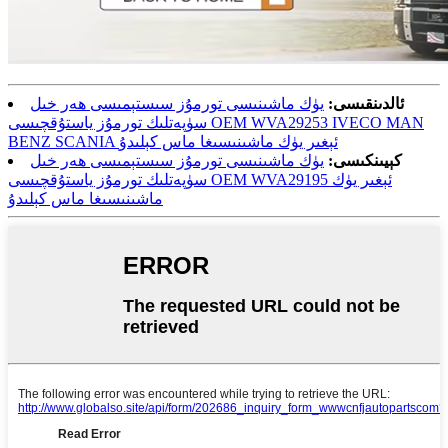
ئالدىنقىسى:
يۈك ماشىنىسى تورمۇز سىستېمىسى ھەر خىل
سۈپەتلىك تورمۇز ياستۇقچىسى OEM WVA29253 IVECO MAN
BENZ SCANIA ئېغىر يۈك ماشىنىسىغا ماس كېلىدۇ
كېيىنكىسى:
يۈك ماشىنىسى تورمۇز سىستېمىسى ھەر خىل
سۈپەتلىك تورمۇز ياستۇقچىسى OEM WVA29195 ئېغىر يۈك
ماشىنىسىغا ماس كېلىدۇ