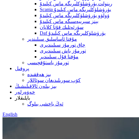
رېنولت يۈرۈشلۈكلىرىگە ماس كېلىدۇ
Scania يۈرۈشلۈكلىرىگە ماس كېلىدۇ
ۋولۋو يۈرۈشلۈكلىرىگە ماس كېلىدۇ
بېنز سېرىيەسىگە ماس كېلىدۇ
سۈرئەتلىك قۇتا كلاپان
Daf يۈرۈشلۈكلىرىگە ماس كېلىدۇ
مۇفتا ئاساسلىق سىلىندىر
چاق تورمۇز سىلىندىرى
تورمۇز باش سىلىندىرى
مۇفتا قۇل سىلىندىر
تورمۇز ياستۇقچىسى
پروفىل
بىز ھەققىدە
كۆپ سورىلىدىغان سوئاللار
بىز بىلەن ئالاقىلىشىڭ
خەۋەرلەر
بايلىقلار
ئەڭ ياخشى بىلوگ
English