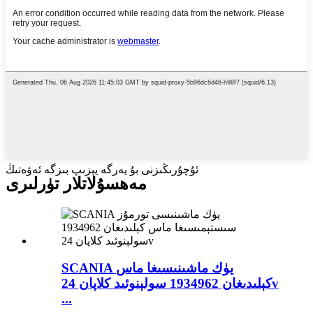
ئۇچۇرىڭىزنى بۇ يەرگە يېزىپ بىزگە ئەۋەتىڭ
مەھسۇلاتلار تۈرلىرى
SCANIA يۈك ماشىنىسىغا ماس
كېلىدىغان 1934962 سولېنوئىد كلاپان 24v
...