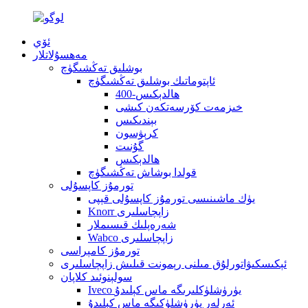
ئۆي
مەھسۇلاتلار
بوشلىق تەڭشىگۈچ
ئاپتوماتىك بوشلىق تەڭشىگۈچ
400-ھالدېكىس
خىزمەت كۆرسەتكەن كىشى
بېندىكىس
كرېۋسون
گۇنىت
ھالدېكىس
قولدا بوشاش تەڭشىگۈچ
تورمۇز كاپسۇلى
يۈك ماشىنىسى تورمۇز كاپسۇلى قېپى
Knorr زاپچاسلىرى
شەرەپلىك قىسىملار
Wabco زاپچاسلىرى
تورمۇز كامېراسى
ئېكىسكىۋاتورلۇق مىلنى رېمونت قىلىش زاپچاسلىرى
سولېنوئىد كلاپان
Iveco يۈرۈشلۈكلىرىگە ماس كېلىدۇ
ئەرلەر يۈرۈشلۈكىگە ماس كېلىدۇ