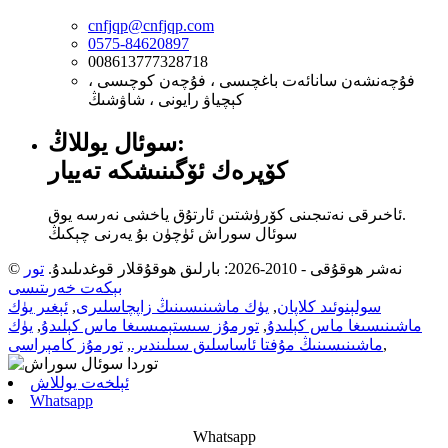
cnfjqp@cnfjqp.com
0575-84620897
008613777328718
فۇچەنشەن سانائەت باغچىسى ، فۇچەن كوچىسى ،
كېچياۋ رايونى ، شاۋشىڭ
سوئال يوللاڭ:
كۆپرەك ئۆگىنىشكە تەييار
ئاخىرقى نەتىجىنى كۆرۈشتىن ئارتۇق ياخشى نەرسە يوق.
سوئال سوراش ئۈچۈن بۇ يەرنى چېكىڭ
© نەشر ھوقۇقى - 2010-2026: بارلىق ھوقۇقلار قوغدىلىدۇ.
تور
بېكەت خەرىتىسى
سولېنوئىد كلاپان
,
يۈك ماشىنىسىنىڭ زاپچاسلىرى
,
ئېغىر يۈك
ماشىنىسىغا ماس كېلىدۇ
,
تورمۇز سىستېمىسىغا ماس كېلىدۇ
,
يۈك
,
ماشىنىسىنىڭ مۇفتا ئاساسلىق سىلىندىر.
,
تورمۇز كامېراسى
ئېلخەت يوللاش
Whatsapp
Whatsapp