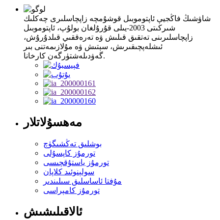
شاۋشىڭ فاڭجيې ئاپتوموبىل قوشۇمچە زاپچاسلىرى چەكلىك
شىركىتى 2003-يىلى قۇرۇلغان بولۇپ، ئاپتوموبىل
زاپچاسلىرىنى تەتقىق قىلىش ۋە تەرەققىي قىلدۇرۇش،
ئىشلەپچىقىرىش، سېتىش ۋە مۇلازىمەتنى بىر
گەۋدىلەشتۈرگەن كارخانا.
مەھسۇلاتلار
بوشلىق تەڭشىگۈچ
تورمۇز كاپسۇلى
تورمۇز ياستۇقچىسى
سولېنوئىد كلاپان
مۇفتا ئاساسلىق سىلىندىر
تورمۇز كامېراسى
ئالاقىلىشىش