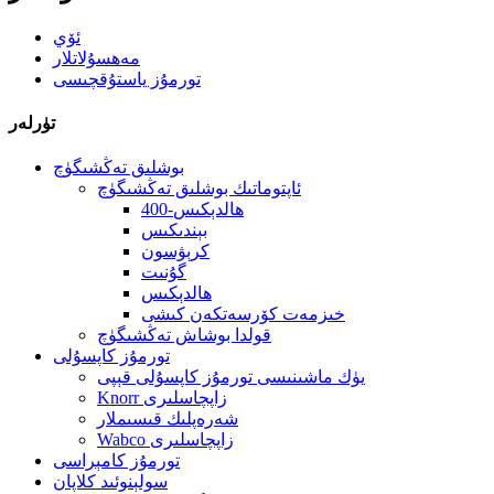
ئۆي
مەھسۇلاتلار
تورمۇز ياستۇقچىسى
تۈرلەر
بوشلىق تەڭشىگۈچ
ئاپتوماتىك بوشلىق تەڭشىگۈچ
400-ھالدېكىس
بېندىكىس
كرېۋسون
گۇنىت
ھالدېكىس
خىزمەت كۆرسەتكەن كىشى
قولدا بوشاش تەڭشىگۈچ
تورمۇز كاپسۇلى
يۈك ماشىنىسى تورمۇز كاپسۇلى قېپى
Knorr زاپچاسلىرى
شەرەپلىك قىسىملار
Wabco زاپچاسلىرى
تورمۇز كامېراسى
سولېنوئىد كلاپان