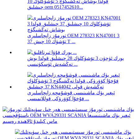
قولدا بوشاش تەڭشىگۈچ 5 تۆشۈكلۈك 10
چىشلىق oem 0517452610...
تورمۇز زاپچاسلىرى OEM 278323 KN47001 3
تۆشۈك 10 چىش 37 T ...
يورك ئۈچۈن 3 تۆشۈكلۈك 28 چىشلىق قولدا بوش
تەڭشەش ئۈسكۈنىسى ...
ئېغىر يۈك ماشىنىسى قوشۇمچە زاپچاسلىرى
فۇخۇا كۆۋرۈكى قوللانمىسى ...