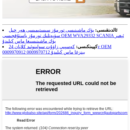
ئالدىنقىسى:
يۈك ماشىنىسى تورمۇز سىستېمىسى ھەر خىل
سۈپەتلىك تورمۇز ياستۇقچىسى OEM WVA29332 SCANIA ئېغىر
يۈك ماشىنىسىغا ماس كېلىدۇ
كېيىنكىسى:
كەسپىي زاۋۇت سولېنوئىد كلاپان 24v OEM
0009970912 0009970712 بېنزغا ماس كېلىدۇ