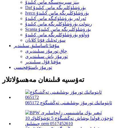
بېنز سېرىيەسىگە ماس كېلىدۇ
Daf يۈرۈشلۈكلىرىگە ماس كېلىدۇ
Iveco يۈرۈشلۈكلىرىگە ماس كېلىدۇ
ئەرلەر يۈرۈشلۈكىگە ماس كېلىدۇ
رېنولت يۈرۈشلۈكلىرىگە ماس كېلىدۇ
Scania يۈرۈشلۈكلىرىگە ماس كېلىدۇ
ۋولۋو يۈرۈشلۈكلىرىگە ماس كېلىدۇ
سۈرئەتلىك قۇتا كلاپان
مۇفتا ئاساسلىق سىلىندىر
چاق تورمۇز سىلىندىرى
تورمۇز باش سىلىندىرى
مۇفتا قۇل سىلىندىر
تورمۇز ياستۇقچىسى
تەۋسىيە قىلىنغان مەھسۇلاتلار
ئاپتوماتىك تورمۇز بوشلىقىنى تەڭشىگۈچ 065172