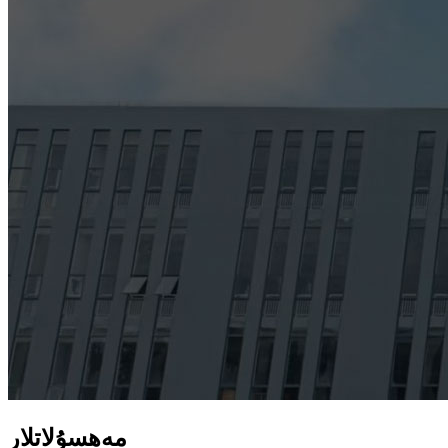
مەھسۇلاتلار