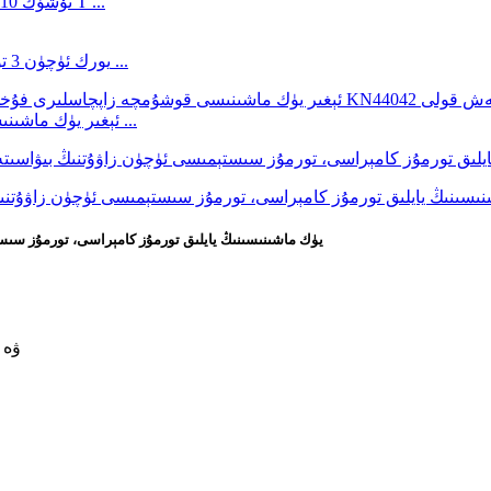
تورمۇز زاپچاسلىرى OEM 278323 KN47001 3 تۆشۈك 10 چىش 37 T ...
يورك ئۈچۈن 3 تۆشۈكلۈك 28 چىشلىق قولدا بوش تەڭشەش ئۈسكۈنىسى ...
ئېغىر يۈك ماشىنىسى قوشۇمچە زاپچاسلىرى فۇخۇا كۆۋرۈكى قوللانمىسى ...
T30/30DD يۈك ماشىنىسىنىڭ يايلىق تورمۇز كامېراسى، تورمۇ
ئۇزۇنل