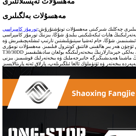
مەھسۇلات تەپسىلاتلىرى
مەھسۇلات بەلگىلىرى
سلىرى چەكلىك شىركىتى مەھسۇلات تونۇشتۇرۇش:
تورمۇز كامېراسى
ىلىدۇ. شۇڭا، بىزنىڭ تورمۇز كامېراسى (مەھسۇلات نومۇرى T30/30DD) پەقەت لايىھە جەھەتتىنلا
ئىشىنىمىز. شۇڭا، خام ئەشيا سېتىۋېلىشتىن تارتىپ ئىشلەپچىقىرىش ۋە
 ئۈچۈن ھەر بىر ھالقىنى قاتتىق كونترول قىلىمىز. مەھسۇلات نومۇرى
ڭ ماشىنا ھەيدىشىڭىزگە خاتىرجەملىك ۋە بىخەتەرلىك قوشىمىز. بىزنى