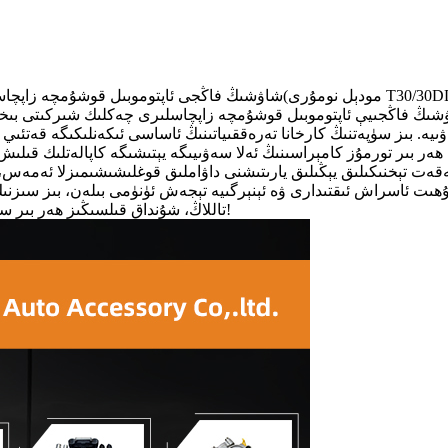
ېل نومۇرى T30/30DD)
شاۋشىڭ فاڭجى ئاپتوموبىل قوشۇمچە زاپچا
ڭ فاڭجىيې ئاپتوموبىل قوشۇمچە زاپچاسلىرى چەكلىك شىركىتى بىخەتەرلىكنىڭ ھايات ئىكەنلىكىنى ب
. بىز سۈپەتنىڭ كارخانا تەرەققىياتىنىڭ ئاساسى ئىكەنلىكىگە قەتئىي 
ر بىر تورمۇز كامېراسىنىڭ ئەلا سەۋىيىگە يېتىشىگە كاپالەتلىك قىلىش
ۇھىت ئاسراش ئىقتىدارى ۋە ئېنېرگىيە تېجەش ئۈنۈمى بىلەن، بىز سىزنى
تاللاڭ، شۇنداق قىلسىڭىز ھەر بىر سەپەردە بىخەتەر ۋە ئۈنۈملۈك ئالغا ئىلگىرىلەپ، پارلاق ئەتە يارىتالايسىز!