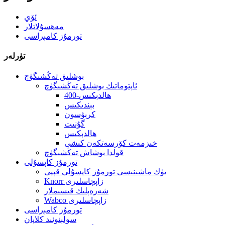
ئۆي
مەھسۇلاتلار
تورمۇز كامېراسى
تۈرلەر
بوشلىق تەڭشىگۈچ
ئاپتوماتىك بوشلىق تەڭشىگۈچ
400-ھالدېكىس
بېندىكىس
كرېۋسون
گۇنىت
ھالدېكىس
خىزمەت كۆرسەتكەن كىشى
قولدا بوشاش تەڭشىگۈچ
تورمۇز كاپسۇلى
يۈك ماشىنىسى تورمۇز كاپسۇلى قېپى
Knorr زاپچاسلىرى
شەرەپلىك قىسىملار
Wabco زاپچاسلىرى
تورمۇز كامېراسى
سولېنوئىد كلاپان