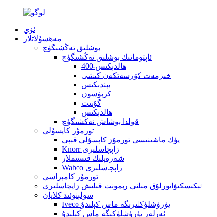
ئۆي
مەھسۇلاتلار
بوشلىق تەڭشىگۈچ
ئاپتوماتىك بوشلىق تەڭشىگۈچ
400-ھالدېكىس
خىزمەت كۆرسەتكەن كىشى
بېندىكىس
كرېۋسون
گۇنىت
ھالدېكىس
قولدا بوشاش تەڭشىگۈچ
تورمۇز كاپسۇلى
يۈك ماشىنىسى تورمۇز كاپسۇلى قېپى
Knorr زاپچاسلىرى
شەرەپلىك قىسىملار
Wabco زاپچاسلىرى
تورمۇز كامېراسى
ئېكىسكىۋاتورلۇق مىلنى رېمونت قىلىش زاپچاسلىرى
سولېنوئىد كلاپان
Iveco يۈرۈشلۈكلىرىگە ماس كېلىدۇ
ئەرلەر يۈرۈشلۈكىگە ماس كېلىدۇ