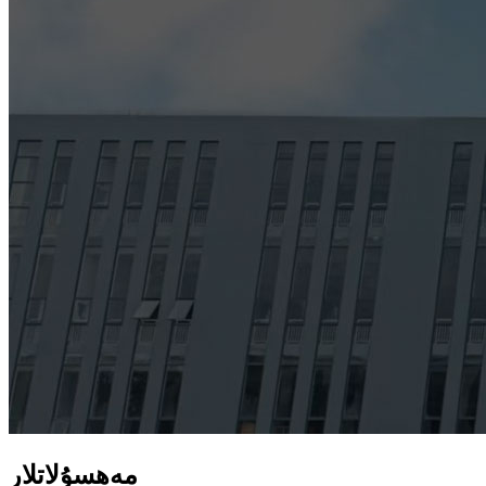
مەھسۇلاتلار