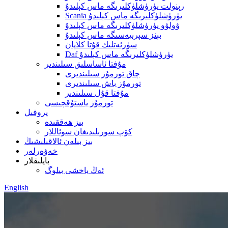
رېنولت يۈرۈشلۈكلىرىگە ماس كېلىدۇ
Scania يۈرۈشلۈكلىرىگە ماس كېلىدۇ
ۋولۋو يۈرۈشلۈكلىرىگە ماس كېلىدۇ
بېنز سېرىيەسىگە ماس كېلىدۇ
سۈرئەتلىك قۇتا كلاپان
Daf يۈرۈشلۈكلىرىگە ماس كېلىدۇ
مۇفتا ئاساسلىق سىلىندىر
چاق تورمۇز سىلىندىرى
تورمۇز باش سىلىندىرى
مۇفتا قۇل سىلىندىر
تورمۇز ياستۇقچىسى
پروفىل
بىز ھەققىدە
كۆپ سورىلىدىغان سوئاللار
بىز بىلەن ئالاقىلىشىڭ
خەۋەرلەر
بايلىقلار
ئەڭ ياخشى بىلوگ
English