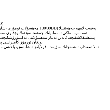
(مود
شاۋشى
ئەمەس، بەلكى ئەمەلىيلىك جەھەتتىنمۇ ئەڭ يۇقىرى سەۋىيە
پىششىقلاشقىچە، ئاندىن تەييار مەھسۇلاتنى تەكشۈرۈشكىچە، ھە
T30/30DD بولغان تورمۇز كامېراسى پەقەت تېخنىكىلىق يېڭىلىق يارىتىشنى داۋاملىق قوغلىشىشىمىزلا ئەمەس، بەلكى خېرىدارلارنىڭ بىخەتەرلىكىگە بولغان سادىقلىقىمىز.
ئەلا ئىقتىدار، ئىشەنچلىك سۈپەت، قولايلىق ئىشلىتىش، ياخشى م