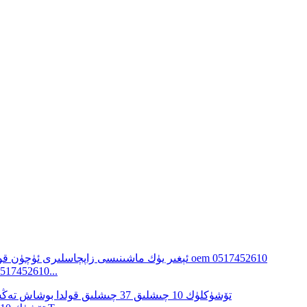
قولدا بوشاش تەڭشىگۈچ 5 تۆشۈكلۈك 10 چىشلى