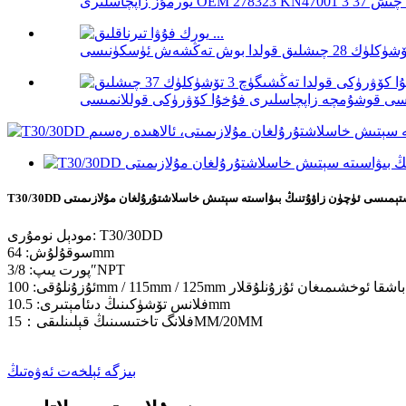
ز سىستېمىسى ئۈچۈن زاۋۇتنىڭ بىۋاسىتە سېتىش خاسلاشتۇرۇلغان مۇلازىمىتى
مودېل نومۇرى: T30/30DD
سوقۇلۇش: 64mm
پورت يىپ: 3/8″NPT
ۇقى: 100mm / 115mm / 125mm ۋە باشقا ئوخشىمىغان ئۇزۇنلۇقلار
فلانس تۆشۈكىنىڭ دىئامېتىرى: 10.5mm
فلانگ تاختىسىنىڭ قېلىنلىقى：15MM/20MM
بىزگە ئېلخەت ئەۋەتىڭ