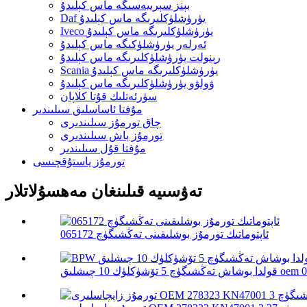
بېنز سېرىيەسىگە ماس كېلىدۇ
Daf يۈرۈشلۈكلىرىگە ماس كېلىدۇ
Iveco يۈرۈشلۈكلىرىگە ماس كېلىدۇ
ئەرلەر يۈرۈشلۈكىگە ماس كېلىدۇ
رېنولت يۈرۈشلۈكلىرىگە ماس كېلىدۇ
Scania يۈرۈشلۈكلىرىگە ماس كېلىدۇ
ۋولۋو يۈرۈشلۈكلىرىگە ماس كېلىدۇ
سۈرئەتلىك قۇتا كلاپان
مۇفتا ئاساسلىق سىلىندىر
چاق تورمۇز سىلىندىرى
تورمۇز باش سىلىندىرى
مۇفتا قۇل سىلىندىر
تورمۇز ياستۇقچىسى
تەۋسىيە قىلىنغان مەھسۇلاتلار
ئاپتوماتىك تورمۇز بوشلىقىنى تەڭشىگۈچ 065172
ق oem 0517452610...