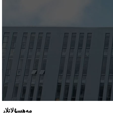
مەھسۇلاتلار