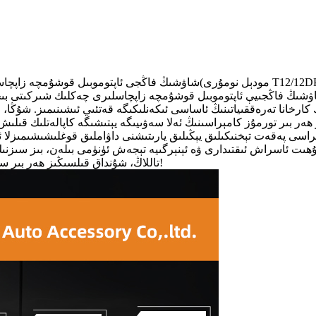
ېل نومۇرى T12/12DP)
شاۋشىڭ فاڭجى ئاپتوموبىل قوشۇمچە زاپچا
شىڭ فاڭجىيې ئاپتوموبىل قوشۇمچە زاپچاسلىرى چەكلىك شىركىتى بىخەتە
 كارخانا تەرەققىياتىنىڭ ئاساسى ئىكەنلىكىگە قەتئىي ئىشىنىمىز. شۇڭا
بىر تورمۇز كامېراسىنىڭ ئەلا سەۋىيىگە يېتىشىگە كاپالەتلىك قىلىش ئۈچۈن ھە
ۇھىت ئاسراش ئىقتىدارى ۋە ئېنېرگىيە تېجەش ئۈنۈمى بىلەن، بىز سىزنى
تاللاڭ، شۇنداق قىلسىڭىز ھەر بىر سەپەردە بىخەتەر ۋە ئۈنۈملۈك ئالغا ئىلگىرىلەپ، پارلاق ئەتە يارىتالايسىز!