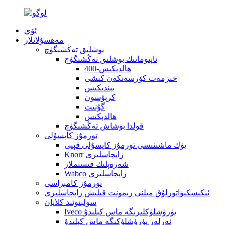
ئۆي
مەھسۇلاتلار
بوشلىق تەڭشىگۈچ
ئاپتوماتىك بوشلىق تەڭشىگۈچ
400-ھالدېكىس
خىزمەت كۆرسەتكەن كىشى
بېندىكىس
كرېۋسون
گۇنىت
ھالدېكىس
قولدا بوشاش تەڭشىگۈچ
تورمۇز كاپسۇلى
يۈك ماشىنىسى تورمۇز كاپسۇلى قېپى
Knorr زاپچاسلىرى
شەرەپلىك قىسىملار
Wabco زاپچاسلىرى
تورمۇز كامېراسى
ئېكىسكىۋاتورلۇق مىلنى رېمونت قىلىش زاپچاسلىرى
سولېنوئىد كلاپان
Iveco يۈرۈشلۈكلىرىگە ماس كېلىدۇ
ئەرلەر يۈرۈشلۈكىگە ماس كېلىدۇ