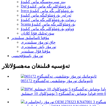
بېنز سېرىيەسىگە ماس كېلىدۇ
Daf يۈرۈشلۈكلىرىگە ماس كېلىدۇ
Iveco يۈرۈشلۈكلىرىگە ماس كېلىدۇ
ئەرلەر يۈرۈشلۈكىگە ماس كېلىدۇ
رېنولت يۈرۈشلۈكلىرىگە ماس كېلىدۇ
Scania يۈرۈشلۈكلىرىگە ماس كېلىدۇ
ۋولۋو يۈرۈشلۈكلىرىگە ماس كېلىدۇ
سۈرئەتلىك قۇتا كلاپان
مۇفتا ئاساسلىق سىلىندىر
چاق تورمۇز سىلىندىرى
تورمۇز باش سىلىندىرى
مۇفتا قۇل سىلىندىر
تورمۇز ياستۇقچىسى
تەۋسىيە قىلىنغان مەھسۇلاتلار
ئاپتوماتىك تورمۇز بوشلىقىنى تەڭشىگۈچ 065172
ق oem 0517452610...