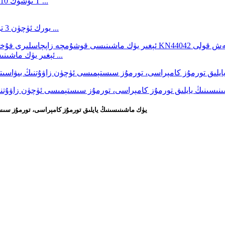
تورمۇز زاپچاسلىرى OEM 278323 KN47001 3 تۆشۈك 10 چىش 37 T ...
يورك ئۈچۈن 3 تۆشۈكلۈك 28 چىشلىق قولدا بوش تەڭشەش ئۈسكۈنىسى ...
ئېغىر يۈك ماشىنىسى قوشۇمچە زاپچاسلىرى فۇخۇا كۆۋرۈكى قوللانمىسى ...
T12/12DP يۈك ماشىنىسىنىڭ يايلىق تورمۇز كامېراسى، تورم