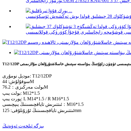
ۇز سىستېمىسى ئۈچۈن زاۋۇتنىڭ بىۋاسىتە سېتىش خاسلاشتۇرۇلغان مۇلازىمىتى
مودېل نومۇرى: T12/12DP
سوقۇلۇش: 44M
بولت مەركىزى：76.2M
بولت يىپ: M12*1.5
پورت يىپ: L M14*1.5 / R M16*1.5
ئىتتىرىش تاياقچىسىنىڭ يىپچىسى：M16*1.5
ئىتتىرىش تاياقچىسىنىڭ ئۇزۇنلۇقى: 125mm
بىزگە ئېلخەت ئەۋەتىڭ