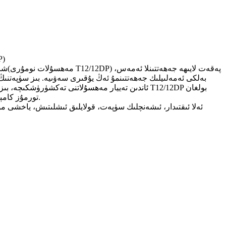
(مود
(مەھسۇلات نومۇرى T12/12DP) پەقەت لايىھە جەھەتتىنلا ئەمەس،
شاۋ
بەلكى ئەمەلىيلىك جەھەتتىنمۇ ئەڭ يۇقىرى سەۋىيە. بىز سۈپەتنىڭ
ئاندىن تەييار مەھسۇلاتنى تەكشۈرۈشكىچە، بىز ھەر 
تورمۇز كامېراسى پەقەت تېخنىكىلىق يېڭىلىق يارىتىشنى داۋاملىق قوغلىشىشىمىزلا ئەمەس، بەلكى خېرىدارلارنىڭ بىخەتەرلىكىگە بولغان سادىقلىقىمىزدۇر.
ئەلا ئىقتىدار، ئىشەنچلىك سۈپەت، قولايلىق ئىشلىتىش، ياخشى م