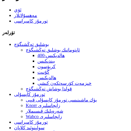
ئۆي
مەھسۇلاتلار
تورمۇز كامېراسى
تۈرلەر
بوشلىق تەڭشىگۈچ
ئاپتوماتىك بوشلىق تەڭشىگۈچ
400-ھالدېكىس
بېندىكىس
كرېۋسون
گۇنىت
ھالدېكىس
خىزمەت كۆرسەتكەن كىشى
قولدا بوشاش تەڭشىگۈچ
تورمۇز كاپسۇلى
يۈك ماشىنىسى تورمۇز كاپسۇلى قېپى
Knorr زاپچاسلىرى
شەرەپلىك قىسىملار
Wabco زاپچاسلىرى
تورمۇز كامېراسى
سولېنوئىد كلاپان