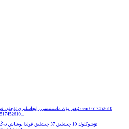
قولدا بوشاش تەڭشىگۈچ 5 تۆشۈكلۈك 10 چىشلى