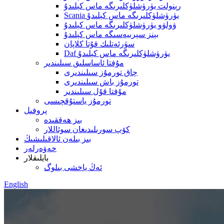
رېنولت يۈرۈشلۈكلىرىگە ماس كېلىدۇ
Scania يۈرۈشلۈكلىرىگە ماس كېلىدۇ
ۋولۋو يۈرۈشلۈكلىرىگە ماس كېلىدۇ
بېنز سېرىيەسىگە ماس كېلىدۇ
سۈرئەتلىك قۇتا كلاپان
Daf يۈرۈشلۈكلىرىگە ماس كېلىدۇ
مۇفتا ئاساسلىق سىلىندىر
چاق تورمۇز سىلىندىرى
تورمۇز باش سىلىندىرى
مۇفتا قۇل سىلىندىر
تورمۇز ياستۇقچىسى
پروفىل
بىز ھەققىدە
كۆپ سورىلىدىغان سوئاللار
بىز بىلەن ئالاقىلىشىڭ
خەۋەرلەر
بايلىقلار
ئەڭ ياخشى بىلوگ
English