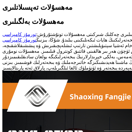
مەھسۇلات تەپسىلاتلىرى
مەھسۇلات بەلگىلىرى
سلىرى چەكلىك شىركىتى مەھسۇلات تونۇشتۇرۇش:
تورمۇز كامېراسى
رلىكنىڭ ھايات ئىكەنلىكىنى بىلىدۇ. شۇڭا، بىزنىڭ
تورمۇز كامېراسى
، خام ئەشيا سېتىۋېلىشتىن تارتىپ ئىشلەپچىقىرىش ۋە پىششىقلاشقىچە،
ر بىر ھالقىنى قاتتىق كونترول قىلىمىز. مەھسۇلات نومۇرى T12/12DP بولغان
ڭ ماشىنا ھەيدىشىڭىزگە خاتىرجەملىك ۋە بىخەتەرلىك قوشىمىز. بىزنى