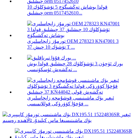
قولدا بوشاش تەڭشىگۈچ 5 تۆشۈكلۈك 10
چىشلىق oem 0517452610...
تورمۇز زاپچاسلىرى OEM 278323 KN47001 3
تۆشۈك 10 چىش 37 T ...
يورك ئۈچۈن 3 تۆشۈكلۈك 28 چىشلىق قولدا بوش
تەڭشەش ئۈسكۈنىسى ...
ئېغىر يۈك ماشىنىسى قوشۇمچە زاپچاسلىرى
فۇخۇا كۆۋرۈكى قوللانمىسى ...