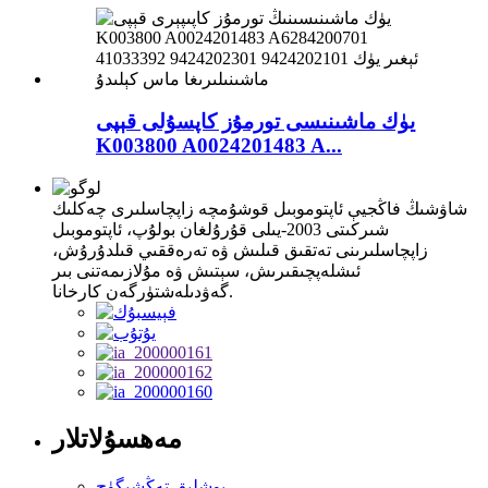
يۈك ماشىنىسى تورمۇز كاپسۇلى قېپى
K003800 A0024201483 A...
شاۋشىڭ فاڭجيې ئاپتوموبىل قوشۇمچە زاپچاسلىرى چەكلىك
شىركىتى 2003-يىلى قۇرۇلغان بولۇپ، ئاپتوموبىل
زاپچاسلىرىنى تەتقىق قىلىش ۋە تەرەققىي قىلدۇرۇش،
ئىشلەپچىقىرىش، سېتىش ۋە مۇلازىمەتنى بىر
گەۋدىلەشتۈرگەن كارخانا.
مەھسۇلاتلار
بوشلىق تەڭشىگۈچ