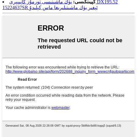
كېيىنكىسى:
يۈك ماشىنىسى تورمۇز كاپىپېرى DX195.52
15224637SR ئېغىر يۈك ماشىنىلىرىغا ماس كېلىدۇ