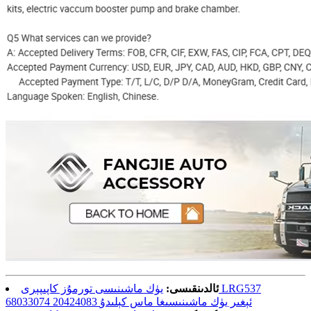
ئالدىنقىسى:
يۈك ماشىنىسى تورمۇز كاپىپېرى LRG537
68033074 20424083 ئېغىر يۈك ماشىنىسىغا ماس كېلىدۇ