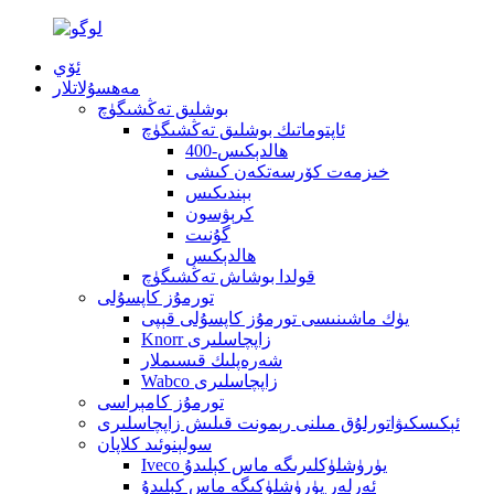
ئۆي
مەھسۇلاتلار
بوشلىق تەڭشىگۈچ
ئاپتوماتىك بوشلىق تەڭشىگۈچ
400-ھالدېكىس
خىزمەت كۆرسەتكەن كىشى
بېندىكىس
كرېۋسون
گۇنىت
ھالدېكىس
قولدا بوشاش تەڭشىگۈچ
تورمۇز كاپسۇلى
يۈك ماشىنىسى تورمۇز كاپسۇلى قېپى
Knorr زاپچاسلىرى
شەرەپلىك قىسىملار
Wabco زاپچاسلىرى
تورمۇز كامېراسى
ئېكىسكىۋاتورلۇق مىلنى رېمونت قىلىش زاپچاسلىرى
سولېنوئىد كلاپان
Iveco يۈرۈشلۈكلىرىگە ماس كېلىدۇ
ئەرلەر يۈرۈشلۈكىگە ماس كېلىدۇ