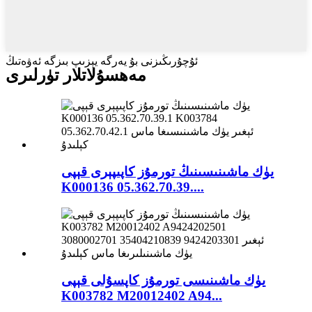
ئۇچۇرىڭىزنى بۇ يەرگە يېزىپ بىزگە ئەۋەتىڭ
مەھسۇلاتلار تۈرلىرى
يۈك ماشىنىسىنىڭ تورمۇز كاپىپېرى قېپى
K000136 05.362.70.39....
يۈك ماشىنىسى تورمۇز كاپسۇلى قېپى
K003782 M20012402 A94...