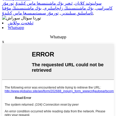
سولېنوئىد كلاپان
,
ئېغىر يۈك ماشىنىسىغا ماس كېلىدۇ
,
تورمۇز
كامېراسى
,
يۈك ماشىنىسىنىڭ زاپچاسلىرى
,
يۈك ماشىنىسىنىڭ مۇفتا
,
ئاساسلىق سىلىندىر.
,
تورمۇز سىستېمىسىغا ماس كېلىدۇ
ئېلخەت يوللاش
Whatsapp
Whatsapp
x