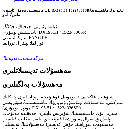
يۈك ماشىنىسى تورمۇز كاپىپېرى DX195.51 15224836SR ئېغىر يۈك ماشىنىلىرىغا
ماس كېلىدۇ
كېلىش ئورنى: جېجياڭ، جۇڭگو
پايدىلىنىش نومۇرى: DX195.51 / 15224836SR
ماركا ئىسمى: FANGJIE
ئورالما: نېيترال ئورالما
بىزگە ئېلخەت ئەۋەتىڭ
مەھسۇلات تەپسىلاتلىرى
مەھسۇلات بەلگىلىرى
شاۋشىڭ فاڭجىيې ئاپتوموبىل قوشۇمچە زاپچاسلىرى چەكلىك
شىركىتى. مەھسۇلات تونۇشتۇرۇش: يۈك ماشىنىسىنىڭ سۇپروسى
(مودېل نومۇرى DX195.51 / 15224836SR)
سىزنى يۈك ماشىنىسىنىڭ سۇپرېس قاپلىرى ھەققىدە مەلۇمات
ئېلىش ۋە سوئال سوراشقا قىزغىنلىق بىلەن تەكلىپ قىلىمىز.
مەسلىھەت سوراشقا خۇش كەپسىز! مەھسۇلاتنىڭ تەپسىلىي