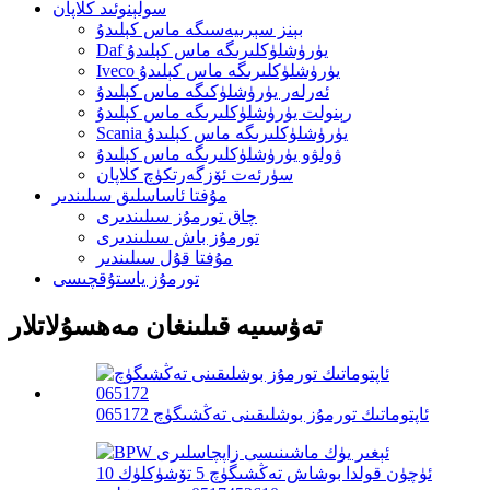
سولېنوئىد كلاپان
بېنز سېرىيەسىگە ماس كېلىدۇ
Daf يۈرۈشلۈكلىرىگە ماس كېلىدۇ
Iveco يۈرۈشلۈكلىرىگە ماس كېلىدۇ
ئەرلەر يۈرۈشلۈكىگە ماس كېلىدۇ
رېنولت يۈرۈشلۈكلىرىگە ماس كېلىدۇ
Scania يۈرۈشلۈكلىرىگە ماس كېلىدۇ
ۋولۋو يۈرۈشلۈكلىرىگە ماس كېلىدۇ
سۈرئەت ئۆزگەرتكۈچ كلاپان
مۇفتا ئاساسلىق سىلىندىر
چاق تورمۇز سىلىندىرى
تورمۇز باش سىلىندىرى
مۇفتا قۇل سىلىندىر
تورمۇز ياستۇقچىسى
تەۋسىيە قىلىنغان مەھسۇلاتلار
ئاپتوماتىك تورمۇز بوشلىقىنى تەڭشىگۈچ 065172