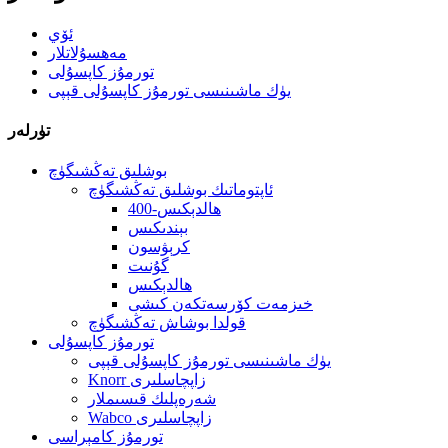
ئۆي
مەھسۇلاتلار
تورمۇز كاپسۇلى
يۈك ماشىنىسى تورمۇز كاپسۇلى قېپى
تۈرلەر
بوشلىق تەڭشىگۈچ
ئاپتوماتىك بوشلىق تەڭشىگۈچ
400-ھالدېكىس
بېندىكىس
كرېۋسون
گۇنىت
ھالدېكىس
خىزمەت كۆرسەتكەن كىشى
قولدا بوشاش تەڭشىگۈچ
تورمۇز كاپسۇلى
يۈك ماشىنىسى تورمۇز كاپسۇلى قېپى
Knorr زاپچاسلىرى
شەرەپلىك قىسىملار
Wabco زاپچاسلىرى
تورمۇز كامېراسى