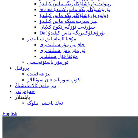
رېنولت يۈرۈشلۈكلىرىگە ماس كېلىدۇ
Scania يۈرۈشلۈكلىرىگە ماس كېلىدۇ
ۋولۋو يۈرۈشلۈكلىرىگە ماس كېلىدۇ
بېنز سېرىيەسىگە ماس كېلىدۇ
سۈرئەت ئۆزگەرتكۈچ كلاپان
Daf يۈرۈشلۈكلىرىگە ماس كېلىدۇ
مۇفتا ئاساسلىق سىلىندىر
چاق تورمۇز سىلىندىرى
تورمۇز باش سىلىندىرى
مۇفتا قۇل سىلىندىر
تورمۇز ياستۇقچىسى
پروفىل
بىز ھەققىدە
كۆپ سورىلىدىغان سوئاللار
بىز بىلەن ئالاقىلىشىڭ
خەۋەرلەر
بايلىقلار
ئەڭ ياخشى بىلوگ
English