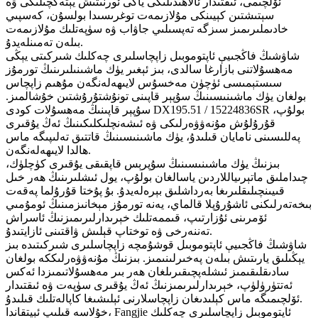
ئۆلچىمى، ئىقتىدار ئالاھىدىلىكى ياكى ئورنىتىش يېتەكچىلىكى ۋە
سېتىشتىن كېيىنكى مۇلازىمەت توغرىسىدا بولسۇن، كەسپىي
خادىملىرىمىز سىزگە تەپسىلىي جاۋاب ۋە سۈپەتلىك مۇلازىمەت
بىلەن تەمىنلەيدۇ.
شاۋشىڭ فاڭجىيې ئاپتوموبىل زاپچاسلىرى چەكلىك شىركىتى يېڭى
مەھسۇلاتنى بازارغا سالدى، بىز ئېغىر يۈك ماشىنىلىرىنىڭ تورمۇز
سىستېمىسى ئۈچۈن مەخسۇس لايىھەلەنگەن مۇھىم زاپچاس
بولغان يۈك ماشىنىسىنىڭ سۇپېر قاپىنى تونۇشتۇرۇشتىن خۇشالمىز.
سۇپېر قاپىنىڭ مەھسۇلات كودى DX195.51 / 15224836SR بولۇپ،
قۇرۇلۇش مۇنەۋۋەرلىكى ۋە ئىشەنچلىكلىكىنىڭ ئەڭ يۇقىرى
پەللىسىنى نامايان قىلىدۇ، يۈك ماشىنىسىنىڭ قاتتىق تەلىپىگە ماس
ھالدا لايىھەلەنگەن.
بىزنىڭ يۈك ماشىنىسىنىڭ سۇپرېس قاپقىقى يۇقىرى كۈچلۈك،
چىداملىق ماتېرىياللاردىن ياسالغان بولۇپ، يول ئىشلىرىنىڭ ھەر خىل
قىيىنچىلىقلىرىغا بەرداشلىق بېرەلەيدۇ. بۇ پۇختا قۇرۇلما پەقەت
بىخەتەرلىكنى ئاشۇرۇپلا قالماي، يەنە تورمۇز مېخانىزمىنىڭ ئومۇمىي
ئۆمرىنى ئۇزارتىپ، قىممەتلىك خېرىدارلىرىمىزنىڭ ئاسراش
تەننەرخى ۋە توختاپ قېلىش ۋاقتىنى ئازايتىدۇ.
شاۋشىڭ فاڭجىيې ئاپتوموبىل قوشۇمچە زاپچاسلىرى شىركىتىدە بىز
يېڭىلىق يارىتىش بىلەن پەخىرلىنىمىز. بىزنىڭ مۇنەۋۋەرلىككە بولغان
سادىقلىقىمىز ئىشلەپچىقىرىلغان ھەر بىر مەھسۇلاتىمىزدا ئەكس
ئەتتۈرۈلۈپ، خېرىدارلىرىمىزنىڭ ئەڭ يۇقىرى سۈپەت ۋە ئىقتىدار
ئۆلچىمىگە ماس كېلىدىغان زاپچاسلارنى ئېلىشىغا كاپالەتلىك قىلىدۇ.
خۇلاسە قىلىپ ئېيتقاندا، Fangjie ئاپتوموبىل زاپچاسلىرى چەكلىك