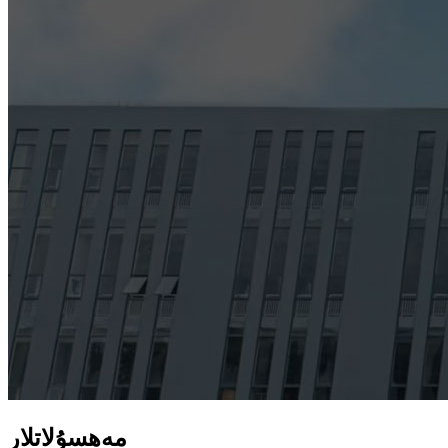
مەھسۇلاتلار