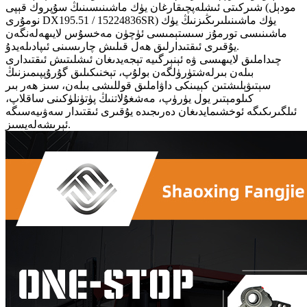
شىركىتى ئىشلەپچىقارغان يۈك ماشىنىسىنىڭ سۇپروك قېپى (مودېل
نومۇرى DX195.51 / 15224836SR) يۈك ماشىنىلىرىڭىزنىڭ يۈك
ماشىنىسى تورمۇز سىستېمىسى ئۈچۈن مەخسۇس لايىھەلەنگەن
يۇقىرى ئىقتىدارلىق ھەل قىلىش چارىسىنى ئىپادىلەيدۇ.
چىداملىق لايىھىسى ۋە ئېنېرگىيە تېجەيدىغان ئىشلىتىش ئىقتىدارى
بىلەن بىرلەشتۈرۈلگەن بولۇپ، تېخنىكىلىق گۇرۇپپىمىزنىڭ
سېتىۋېلىشتىن كېيىنكى داۋاملىق قوللىشى بىلەن، سىز ھەر بىر
كىلومېتىر يول يۈرۈپ، مەشغۇلاتنىڭ پۈتۈنلۈكىنى ساقلاپ،
ئىلگىرىكىگە ئوخشىمايدىغان دەرىجىدە يۇقىرى ئىقتىدار سەۋىيەسىگە
ئېرىشەلەيسىز.