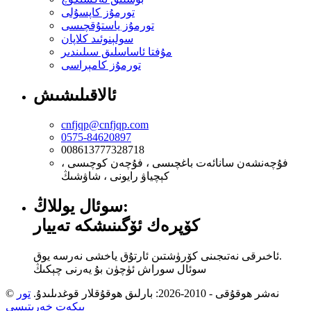
تورمۇز كاپسۇلى
تورمۇز ياستۇقچىسى
سولېنوئىد كلاپان
مۇفتا ئاساسلىق سىلىندىر
تورمۇز كامېراسى
ئالاقىلىشىش
cnfjqp@cnfjqp.com
0575-84620897
008613777328718
فۇچەنشەن سانائەت باغچىسى ، فۇچەن كوچىسى ،
كېچياۋ رايونى ، شاۋشىڭ
سوئال يوللاڭ:
كۆپرەك ئۆگىنىشكە تەييار
ئاخىرقى نەتىجىنى كۆرۈشتىن ئارتۇق ياخشى نەرسە يوق.
سوئال سوراش ئۈچۈن بۇ يەرنى چېكىڭ
© نەشر ھوقۇقى - 2010-2026: بارلىق ھوقۇقلار قوغدىلىدۇ.
تور
بېكەت خەرىتىسى