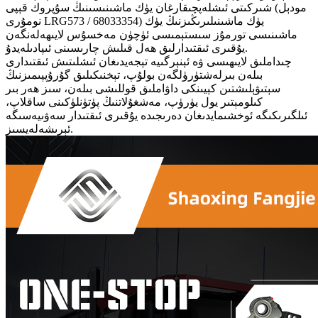
شىركىتى ئىشلەپچىقارغان يۈك ماشىنىسىنىڭ سۇپروك قېپى (مودېل
نومۇرى LRG573 / 68033354) يۈك ماشىنىلىرىڭىزنىڭ يۈك
ماشىنىسى تورمۇز سىستېمىسى ئۈچۈن مەخسۇس لايىھەلەنگەن
يۇقىرى ئىقتىدارلىق ھەل قىلىش چارىسىنى ئىپادىلەيدۇ.
چىداملىق لايىھىسى ۋە ئېنېرگىيە تېجەيدىغان ئىشلىتىش ئىقتىدارى
بىلەن بىرلەشتۈرۈلگەن بولۇپ، تېخنىكىلىق گۇرۇپپىمىزنىڭ
سېتىۋېلىشتىن كېيىنكى داۋاملىق قوللىشى بىلەن، سىز ھەر بىر
كىلومېتىر يول يۈرۈپ، مەشغۇلاتنىڭ پۈتۈنلۈكىنى ساقلاپ،
ئىلگىرىكىگە ئوخشىمايدىغان دەرىجىدە يۇقىرى ئىقتىدار سەۋىيەسىگە
ئېرىشەلەيسىز.