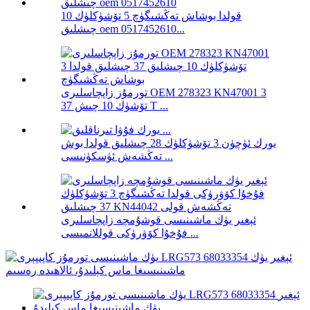
قولدا بوشاش تەڭشىگۈچ 5 تۆشۈكلۈك 10
چىشلىق oem 0517452610...
تورمۇز زاپچاسلىرى OEM 278323 KN47001 3
تۆشۈك 10 چىش 37 T ...
يورك ئۈچۈن 3 تۆشۈكلۈك 28 چىشلىق قولدا بوش
تەڭشەش ئۈسكۈنىسى ...
ئېغىر يۈك ماشىنىسى قوشۇمچە زاپچاسلىرى
فۇخۇا كۆۋرۈكى قوللانمىسى ...