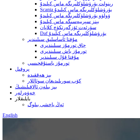
رېنولت يۈرۈشلۈكلىرىگە ماس كېلىدۇ
Scania يۈرۈشلۈكلىرىگە ماس كېلىدۇ
ۋولۋو يۈرۈشلۈكلىرىگە ماس كېلىدۇ
بېنز سېرىيەسىگە ماس كېلىدۇ
سۈرئەت ئۆزگەرتكۈچ كلاپان
Daf يۈرۈشلۈكلىرىگە ماس كېلىدۇ
مۇفتا ئاساسلىق سىلىندىر
چاق تورمۇز سىلىندىرى
تورمۇز باش سىلىندىرى
مۇفتا قۇل سىلىندىر
تورمۇز ياستۇقچىسى
پروفىل
بىز ھەققىدە
كۆپ سورىلىدىغان سوئاللار
بىز بىلەن ئالاقىلىشىڭ
خەۋەرلەر
بايلىقلار
ئەڭ ياخشى بىلوگ
English