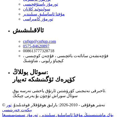
تورمۇز ياستۇقچىسى
سولېنوئىد كلاپان
مۇفتا ئاساسلىق سىلىندىر
تورمۇز كامېراسى
ئالاقىلىشىش
cnfjqp@cnfjqp.com
0575-84620897
008613777328718
فۇچەنشەن سانائەت باغچىسى ، فۇچەن كوچىسى ،
كېچياۋ رايونى ، شاۋشىڭ
سوئال يوللاڭ:
كۆپرەك ئۆگىنىشكە تەييار
ئاخىرقى نەتىجىنى كۆرۈشتىن ئارتۇق ياخشى نەرسە يوق.
سوئال سوراش ئۈچۈن بۇ يەرنى چېكىڭ
© نەشر ھوقۇقى - 2010-2026: بارلىق ھوقۇقلار قوغدىلىدۇ.
تور
بېكەت خەرىتىسى
يۈك ماشىنىسىنىڭ مۇفتا ئاساسلىق سىلىندىر.
,
تورمۇز سىستېمىسىغا