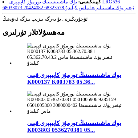
كېيىنكىسى:
يۈك ماشىنىسىنىڭ تورمۇز كاپىپېرى LRG536
68033073 20424082 68323578 ئېغىر يۈك ماشىنىلىرىغا ماس كېلىدۇ
ئۇچۇرىڭىزنى بۇ يەرگە يېزىپ بىزگە ئەۋەتىڭ
مەھسۇلاتلار تۈرلىرى
يۈك ماشىنىسىنىڭ تورمۇز كاپىپېرى قېپى
K000137 K003783 05.36...
يۈك ماشىنىسىنىڭ تورمۇز كاپىپېرى قېپى
K003803 0536270381 05...