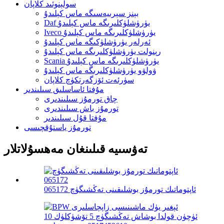
سولېنوئىد كلاپان
بېنز سېرىيەسىگە ماس كېلىدۇ
Daf يۈرۈشلۈكلىرىگە ماس كېلىدۇ
Iveco يۈرۈشلۈكلىرىگە ماس كېلىدۇ
ئەرلەر يۈرۈشلۈكىگە ماس كېلىدۇ
رېنولت يۈرۈشلۈكلىرىگە ماس كېلىدۇ
Scania يۈرۈشلۈكلىرىگە ماس كېلىدۇ
ۋولۋو يۈرۈشلۈكلىرىگە ماس كېلىدۇ
سۈرئەت ئۆزگەرتكۈچ كلاپان
مۇفتا ئاساسلىق سىلىندىر
چاق تورمۇز سىلىندىرى
تورمۇز باش سىلىندىرى
مۇفتا قۇل سىلىندىر
تورمۇز ياستۇقچىسى
تەۋسىيە قىلىنغان مەھسۇلاتلار
ئاپتوماتىك تورمۇز بوشلىقىنى تەڭشىگۈچ 065172