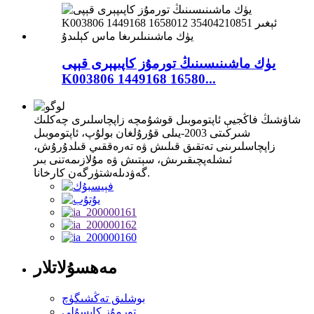
يۈك ماشىنىسىنىڭ تورمۇز كاپىپېرى قېپى
K003806 1449168 16580...
شاۋشىڭ فاڭجيې ئاپتوموبىل قوشۇمچە زاپچاسلىرى چەكلىك
شىركىتى 2003-يىلى قۇرۇلغان بولۇپ، ئاپتوموبىل
زاپچاسلىرىنى تەتقىق قىلىش ۋە تەرەققىي قىلدۇرۇش،
ئىشلەپچىقىرىش، سېتىش ۋە مۇلازىمەتنى بىر
گەۋدىلەشتۈرگەن كارخانا.
مەھسۇلاتلار
بوشلىق تەڭشىگۈچ
تورمۇز كاپسۇلى