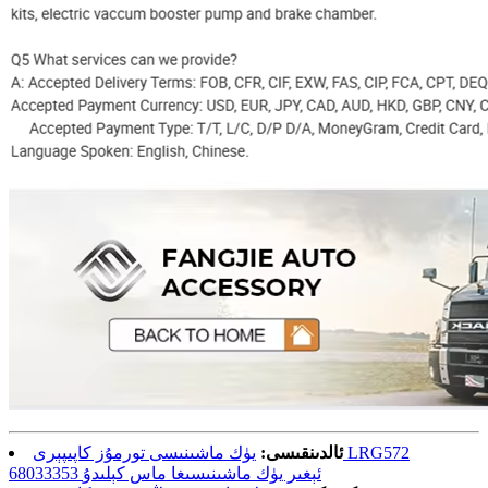
ئالدىنقىسى:
يۈك ماشىنىسى تورمۇز كاپىپېرى LRG572
68033353 ئېغىر يۈك ماشىنىسىغا ماس كېلىدۇ