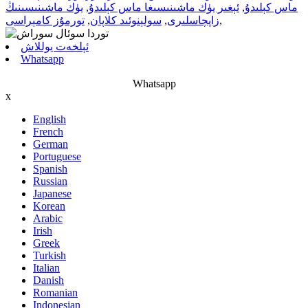
ماس كېلىدۇ
,
ئېغىر يۈك ماشىنىسىغا ماس كېلىدۇ
,
يۈك ماشىنىسىنىڭ
,
زاپچاسلىرى
,
سولېنوئىد كلاپان
,
تورمۇز كامېراسى
ئېلخەت يوللاش
Whatsapp
Whatsapp
x
English
French
German
Portuguese
Spanish
Russian
Japanese
Korean
Arabic
Irish
Greek
Turkish
Italian
Danish
Romanian
Indonesian