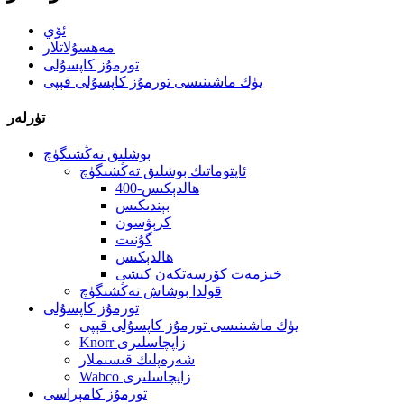
ئۆي
مەھسۇلاتلار
تورمۇز كاپسۇلى
يۈك ماشىنىسى تورمۇز كاپسۇلى قېپى
تۈرلەر
بوشلىق تەڭشىگۈچ
ئاپتوماتىك بوشلىق تەڭشىگۈچ
400-ھالدېكىس
بېندىكىس
كرېۋسون
گۇنىت
ھالدېكىس
خىزمەت كۆرسەتكەن كىشى
قولدا بوشاش تەڭشىگۈچ
تورمۇز كاپسۇلى
يۈك ماشىنىسى تورمۇز كاپسۇلى قېپى
Knorr زاپچاسلىرى
شەرەپلىك قىسىملار
Wabco زاپچاسلىرى
تورمۇز كامېراسى