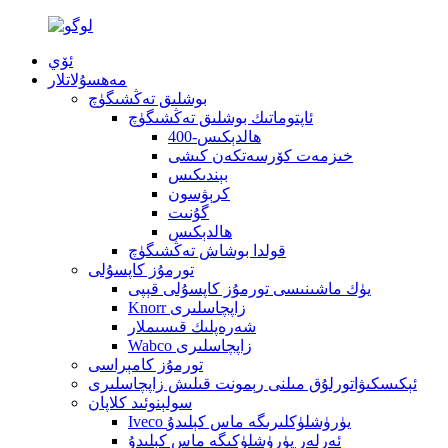
ئۆي
مەھسۇلاتلار
بوشلىق تەڭشىگۈچ
ئاپتوماتىك بوشلىق تەڭشىگۈچ
400-ھالدېكىس
خىزمەت كۆرسەتكەن كىشى
بېندىكىس
كرېۋسون
گۇنىت
ھالدېكىس
قولدا بوشاش تەڭشىگۈچ
تورمۇز كاپسۇلى
يۈك ماشىنىسى تورمۇز كاپسۇلى قېپى
Knorr زاپچاسلىرى
شەرەپلىك قىسىملار
Wabco زاپچاسلىرى
تورمۇز كامېراسى
ئېكىسكىۋاتورلۇق مىلنى رېمونت قىلىش زاپچاسلىرى
سولېنوئىد كلاپان
Iveco يۈرۈشلۈكلىرىگە ماس كېلىدۇ
ئەرلەر يۈرۈشلۈكىگە ماس كېلىدۇ