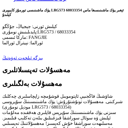
يۈك ماشىنىسى تورمۇز كاپىپېرى LRG573 68033354 ئېغىر يۈك ماشىنىسىغا ماس
كېلىدۇ
كېلىش ئورنى: جېجياڭ، جۇڭگو
پايدىلىنىش نومۇرى:LRG573 / 68033354
ماركا ئىسمى: FANGJIE
ئورالما: نېيترال ئورالما
بىزگە ئېلخەت ئەۋەتىڭ
مەھسۇلات تەپسىلاتلىرى
مەھسۇلات بەلگىلىرى
شاۋشىڭ فاڭجىيې ئاپتوموبىل قوشۇمچە زاپچاسلىرى چەكلىك
شىركىتى. مەھسۇلات تونۇشتۇرۇش: يۈك ماشىنىسىنىڭ سۇپروسى
(مودېل نومۇرى LRG573 / 68033354)
سىزنى يۈك ماشىنىسىنىڭ سۇپرېس قاپلىرى ھەققىدە مەلۇمات
ئېلىش ۋە سوئال سوراشقا قىزغىنلىق بىلەن تەكلىپ قىلىمىز.
مەسلىھەت سوراشقا خۇش كەپسىز! مەھسۇلاتنىڭ تەپسىلىي