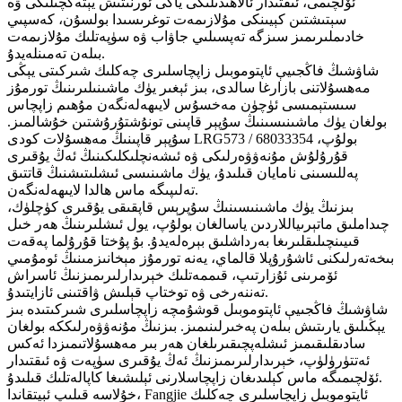
ئۆلچىمى، ئىقتىدار ئالاھىدىلىكى ياكى ئورنىتىش يېتەكچىلىكى ۋە
سېتىشتىن كېيىنكى مۇلازىمەت توغرىسىدا بولسۇن، كەسپىي
خادىملىرىمىز سىزگە تەپسىلىي جاۋاب ۋە سۈپەتلىك مۇلازىمەت
بىلەن تەمىنلەيدۇ.
شاۋشىڭ فاڭجىيې ئاپتوموبىل زاپچاسلىرى چەكلىك شىركىتى يېڭى
مەھسۇلاتنى بازارغا سالدى، بىز ئېغىر يۈك ماشىنىلىرىنىڭ تورمۇز
سىستېمىسى ئۈچۈن مەخسۇس لايىھەلەنگەن مۇھىم زاپچاس
بولغان يۈك ماشىنىسىنىڭ سۇپېر قاپىنى تونۇشتۇرۇشتىن خۇشالمىز.
سۇپېر قاپىنىڭ مەھسۇلات كودى LRG573 / 68033354 بولۇپ،
قۇرۇلۇش مۇنەۋۋەرلىكى ۋە ئىشەنچلىكلىكىنىڭ ئەڭ يۇقىرى
پەللىسىنى نامايان قىلىدۇ، يۈك ماشىنىسى ئىشلىتىشنىڭ قاتتىق
تەلىپىگە ماس ھالدا لايىھەلەنگەن.
بىزنىڭ يۈك ماشىنىسىنىڭ سۇپرېس قاپقىقى يۇقىرى كۈچلۈك،
چىداملىق ماتېرىياللاردىن ياسالغان بولۇپ، يول ئىشلىرىنىڭ ھەر خىل
قىيىنچىلىقلىرىغا بەرداشلىق بېرەلەيدۇ. بۇ پۇختا قۇرۇلما پەقەت
بىخەتەرلىكنى ئاشۇرۇپلا قالماي، يەنە تورمۇز مېخانىزمىنىڭ ئومۇمىي
ئۆمرىنى ئۇزارتىپ، قىممەتلىك خېرىدارلىرىمىزنىڭ ئاسراش
تەننەرخى ۋە توختاپ قېلىش ۋاقتىنى ئازايتىدۇ.
شاۋشىڭ فاڭجىيې ئاپتوموبىل قوشۇمچە زاپچاسلىرى شىركىتىدە بىز
يېڭىلىق يارىتىش بىلەن پەخىرلىنىمىز. بىزنىڭ مۇنەۋۋەرلىككە بولغان
سادىقلىقىمىز ئىشلەپچىقىرىلغان ھەر بىر مەھسۇلاتىمىزدا ئەكس
ئەتتۈرۈلۈپ، خېرىدارلىرىمىزنىڭ ئەڭ يۇقىرى سۈپەت ۋە ئىقتىدار
ئۆلچىمىگە ماس كېلىدىغان زاپچاسلارنى ئېلىشىغا كاپالەتلىك قىلىدۇ.
خۇلاسە قىلىپ ئېيتقاندا، Fangjie ئاپتوموبىل زاپچاسلىرى چەكلىك