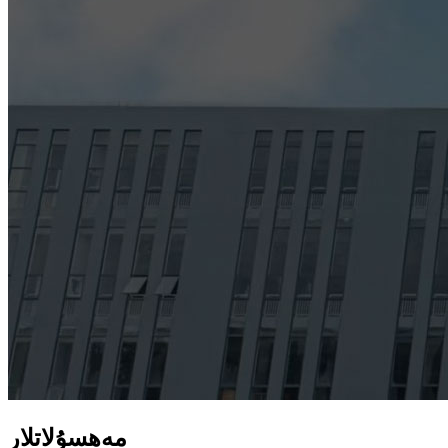
مەھسۇلاتلار