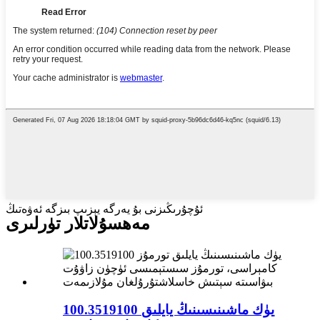
ئۇچۇرىڭىزنى بۇ يەرگە يېزىپ بىزگە ئەۋەتىڭ
مەھسۇلاتلار تۈرلىرى
100.3519100 يۈك ماشىنىسىنىڭ يايلىق