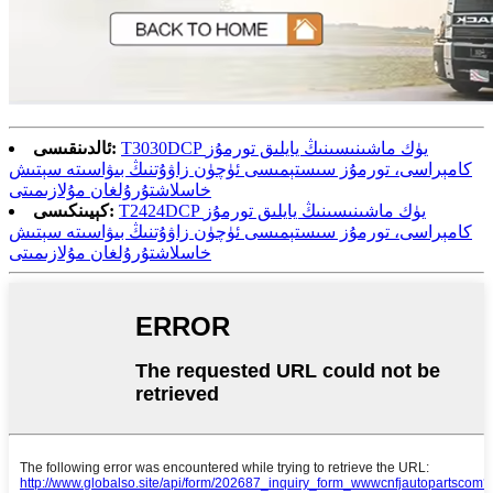
T3030DCP يۈك ماشىنىسىنىڭ يايلىق تورمۇز
ئالدىنقىسى:
كامېراسى، تورمۇز سىستېمىسى ئۈچۈن زاۋۇتنىڭ بىۋاسىتە سېتىش
خاسلاشتۇرۇلغان مۇلازىمىتى
T2424DCP يۈك ماشىنىسىنىڭ يايلىق تورمۇز
كېيىنكىسى:
كامېراسى، تورمۇز سىستېمىسى ئۈچۈن زاۋۇتنىڭ بىۋاسىتە سېتىش
خاسلاشتۇرۇلغان مۇلازىمىتى