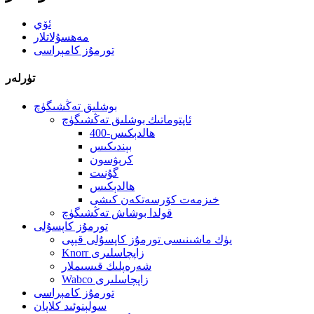
ئۆي
مەھسۇلاتلار
تورمۇز كامېراسى
تۈرلەر
بوشلىق تەڭشىگۈچ
ئاپتوماتىك بوشلىق تەڭشىگۈچ
400-ھالدېكىس
بېندىكىس
كرېۋسون
گۇنىت
ھالدېكىس
خىزمەت كۆرسەتكەن كىشى
قولدا بوشاش تەڭشىگۈچ
تورمۇز كاپسۇلى
يۈك ماشىنىسى تورمۇز كاپسۇلى قېپى
Knorr زاپچاسلىرى
شەرەپلىك قىسىملار
Wabco زاپچاسلىرى
تورمۇز كامېراسى
سولېنوئىد كلاپان