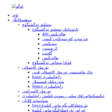
ئۆي
مەھسۇلاتلار
بوشلىق تەڭشىگۈچ
ئاپتوماتىك بوشلىق تەڭشىگۈچ
400-ھالدېكىس
خىزمەت كۆرسەتكەن كىشى
بېندىكىس
كرېۋسون
گۇنىت
ھالدېكىس
قولدا بوشاش تەڭشىگۈچ
تورمۇز كاپسۇلى
يۈك ماشىنىسى تورمۇز كاپسۇلى قېپى
Knorr زاپچاسلىرى
شەرەپلىك قىسىملار
Wabco زاپچاسلىرى
تورمۇز كامېراسى
ئېكىسكىۋاتورلۇق مىلنى رېمونت قىلىش زاپچاسلىرى
سولېنوئىد كلاپان
Iveco يۈرۈشلۈكلىرىگە ماس كېلىدۇ
ئەرلەر يۈرۈشلۈكىگە ماس كېلىدۇ