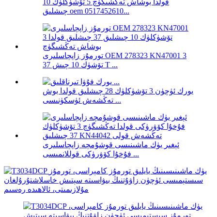
قولدا بوشاش تەڭشىگۈچ 5 تۆشۈكلۈك 10
چىشلىق oem 0517452610...
تورمۇز زاپچاسلىرى OEM 278323 KN47001 3
تۆشۈك 10 چىش 37 T ...
يورك ئۈچۈن 3 تۆشۈكلۈك 28 چىشلىق قولدا بوش
تەڭشەش ئۈسكۈنىسى ...
ئېغىر يۈك ماشىنىسى قوشۇمچە زاپچاسلىرى
فۇخۇا كۆۋرۈكى قوللانمىسى ...