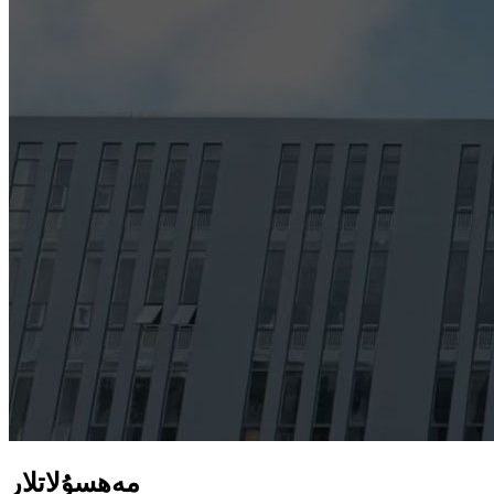
مەھسۇلاتلار