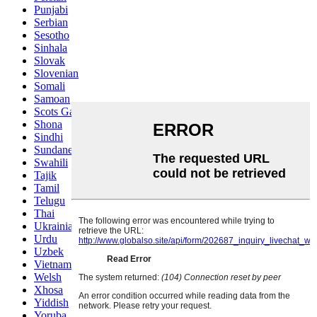
Punjabi
Serbian
Sesotho
Sinhala
Slovak
Slovenian
Somali
Samoan
Scots Gaelic
Shona
Sindhi
Sundanese
Swahili
Tajik
Tamil
Telugu
Thai
Ukrainian
Urdu
Uzbek
Vietnamese
Welsh
Xhosa
Yiddish
Yoruba