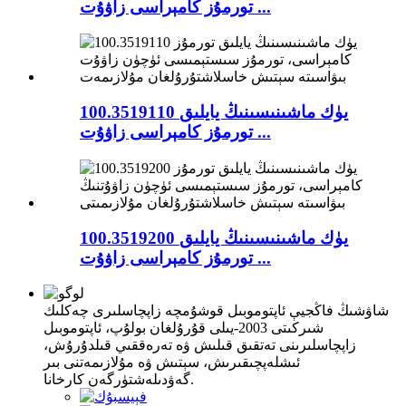
تورمۇز كامېراسى زاۋۇت ...
100.3519110 يۈك ماشىنىسىنىڭ يايلىق
تورمۇز كامېراسى زاۋۇت ...
100.3519200 يۈك ماشىنىسىنىڭ يايلىق
تورمۇز كامېراسى زاۋۇت ...
شاۋشىڭ فاڭجيې ئاپتوموبىل قوشۇمچە زاپچاسلىرى چەكلىك
شىركىتى 2003-يىلى قۇرۇلغان بولۇپ، ئاپتوموبىل
زاپچاسلىرىنى تەتقىق قىلىش ۋە تەرەققىي قىلدۇرۇش،
ئىشلەپچىقىرىش، سېتىش ۋە مۇلازىمەتنى بىر
گەۋدىلەشتۈرگەن كارخانا.