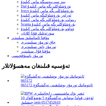
بېنز سېرىيەسىگە ماس كېلىدۇ
Daf يۈرۈشلۈكلىرىگە ماس كېلىدۇ
Iveco يۈرۈشلۈكلىرىگە ماس كېلىدۇ
ئەرلەر يۈرۈشلۈكىگە ماس كېلىدۇ
رېنولت يۈرۈشلۈكلىرىگە ماس كېلىدۇ
Scania يۈرۈشلۈكلىرىگە ماس كېلىدۇ
ۋولۋو يۈرۈشلۈكلىرىگە ماس كېلىدۇ
سۈرئەتلىك قۇتا كلاپان
مۇفتا ئاساسلىق سىلىندىر
چاق تورمۇز سىلىندىرى
تورمۇز باش سىلىندىرى
مۇفتا قۇل سىلىندىر
تورمۇز ياستۇقچىسى
تەۋسىيە قىلىنغان مەھسۇلاتلار
ئاپتوماتىك تورمۇز بوشلىقىنى تەڭشىگۈچ 065172