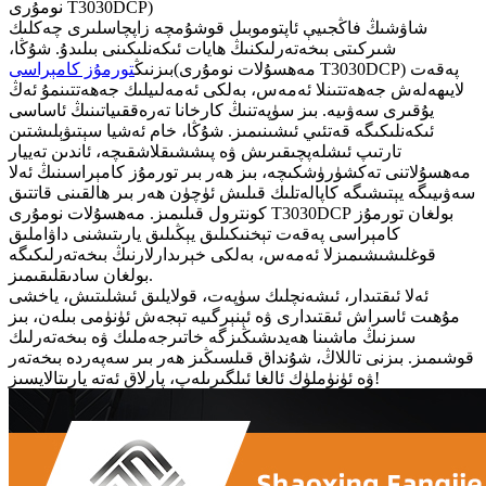
نومۇرى T3030DCP)
شاۋشىڭ فاڭجىيې ئاپتوموبىل قوشۇمچە زاپچاسلىرى چەكلىك
شىركىتى بىخەتەرلىكنىڭ ھايات ئىكەنلىكىنى بىلىدۇ. شۇڭا،
(مەھسۇلات نومۇرى T3030DCP) پەقەت
بىزنىڭ
تورمۇز كامېراسى
لايىھەلەش جەھەتتىنلا ئەمەس، بەلكى ئەمەلىيلىك جەھەتتىنمۇ ئەڭ
يۇقىرى سەۋىيە. بىز سۈپەتنىڭ كارخانا تەرەققىياتىنىڭ ئاساسى
ئىكەنلىكىگە قەتئىي ئىشىنىمىز. شۇڭا، خام ئەشيا سېتىۋېلىشتىن
تارتىپ ئىشلەپچىقىرىش ۋە پىششىقلاشقىچە، ئاندىن تەييار
مەھسۇلاتنى تەكشۈرۈشكىچە، بىز ھەر بىر تورمۇز كامېراسىنىڭ ئەلا
سەۋىيىگە يېتىشىگە كاپالەتلىك قىلىش ئۈچۈن ھەر بىر ھالقىنى قاتتىق
كونترول قىلىمىز. مەھسۇلات نومۇرى T3030DCP بولغان تورمۇز
كامېراسى پەقەت تېخنىكىلىق يېڭىلىق يارىتىشنى داۋاملىق
قوغلىشىشىمىزلا ئەمەس، بەلكى خېرىدارلارنىڭ بىخەتەرلىكىگە
بولغان سادىقلىقىمىز.
ئەلا ئىقتىدار، ئىشەنچلىك سۈپەت، قولايلىق ئىشلىتىش، ياخشى
مۇھىت ئاسراش ئىقتىدارى ۋە ئېنېرگىيە تېجەش ئۈنۈمى بىلەن، بىز
سىزنىڭ ماشىنا ھەيدىشىڭىزگە خاتىرجەملىك ۋە بىخەتەرلىك
قوشىمىز. بىزنى تاللاڭ، شۇنداق قىلسىڭىز ھەر بىر سەپەردە بىخەتەر
ۋە ئۈنۈملۈك ئالغا ئىلگىرىلەپ، پارلاق ئەتە يارىتالايسىز!