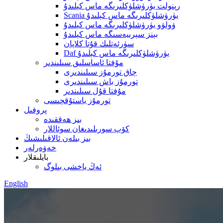
رېنولت يۈرۈشلۈكلىرىگە ماس كېلىدۇ
Scania يۈرۈشلۈكلىرىگە ماس كېلىدۇ
ۋولۋو يۈرۈشلۈكلىرىگە ماس كېلىدۇ
بېنز سېرىيەسىگە ماس كېلىدۇ
سۈرئەتلىك قۇتا كلاپان
Daf يۈرۈشلۈكلىرىگە ماس كېلىدۇ
مۇفتا ئاساسلىق سىلىندىر
چاق تورمۇز سىلىندىرى
تورمۇز باش سىلىندىرى
مۇفتا قۇل سىلىندىر
تورمۇز ياستۇقچىسى
پروفىل
بىز ھەققىدە
كۆپ سورىلىدىغان سوئاللار
بىز بىلەن ئالاقىلىشىڭ
خەۋەرلەر
بايلىقلار
ئەڭ ياخشى بىلوگ
English