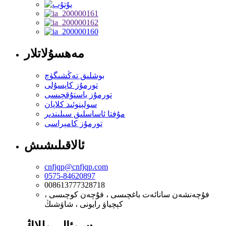
مەھسۇلاتلار
بوشلىق تەڭشىگۈچ
تورمۇز كاپسۇلى
تورمۇز ياستۇقچىسى
سولېنوئىد كلاپان
مۇفتا ئاساسلىق سىلىندىر
تورمۇز كامېراسى
ئالاقىلىشىش
cnfjqp@cnfjqp.com
0575-84620897
008613777328718
فۇچەنشەن سانائەت باغچىسى ، فۇچەن كوچىسى ،
كېچياۋ رايونى ، شاۋشىڭ
سوئال يوللاڭ: