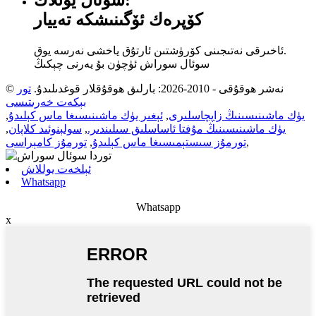
كۆپرەك ئۆگىنىشكە تەييار
ئاخىرقى نەتىجىنى كۆرۈشتىن ئارتۇق ياخشى نەرسە يوق.
سوئال سوراش ئۈچۈن بۇ يەرنى چېكىڭ
© نەشر ھوقۇقى - 2010-2026: بارلىق ھوقۇقلار قوغدىلىدۇ.
تور
بېكەت خەرىتىسى
يۈك ماشىنىسىنىڭ زاپچاسلىرى
,
ئېغىر يۈك ماشىنىسىغا ماس كېلىدۇ
,
يۈك ماشىنىسىنىڭ مۇفتا ئاساسلىق سىلىندىر.
,
سولېنوئىد كلاپان
,
,
تورمۇز سىستېمىسىغا ماس كېلىدۇ
,
تورمۇز كامېراسى
ئېلخەت يوللاش
Whatsapp
Whatsapp
x