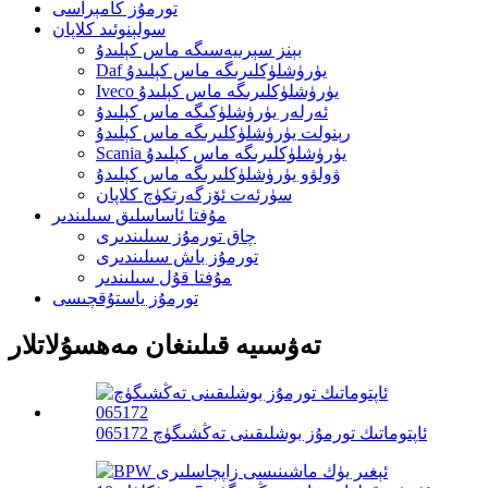
تورمۇز كامېراسى
سولېنوئىد كلاپان
بېنز سېرىيەسىگە ماس كېلىدۇ
Daf يۈرۈشلۈكلىرىگە ماس كېلىدۇ
Iveco يۈرۈشلۈكلىرىگە ماس كېلىدۇ
ئەرلەر يۈرۈشلۈكىگە ماس كېلىدۇ
رېنولت يۈرۈشلۈكلىرىگە ماس كېلىدۇ
Scania يۈرۈشلۈكلىرىگە ماس كېلىدۇ
ۋولۋو يۈرۈشلۈكلىرىگە ماس كېلىدۇ
سۈرئەت ئۆزگەرتكۈچ كلاپان
مۇفتا ئاساسلىق سىلىندىر
چاق تورمۇز سىلىندىرى
تورمۇز باش سىلىندىرى
مۇفتا قۇل سىلىندىر
تورمۇز ياستۇقچىسى
تەۋسىيە قىلىنغان مەھسۇلاتلار
ئاپتوماتىك تورمۇز بوشلىقىنى تەڭشىگۈچ 065172