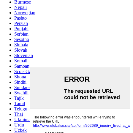
Burmese
Nepali
Norwegian
Pashto
Persian
Punjabi
Serbian
Sesotho
Sinhala
Slovak
Slovenian
Somali
Samoan
Scots Gaelic
Shona
Sindhi
Sundanese
Swahili
Tajik
Tamil
Telugu
Thai
Ukrainian
Urdu
Uzbek