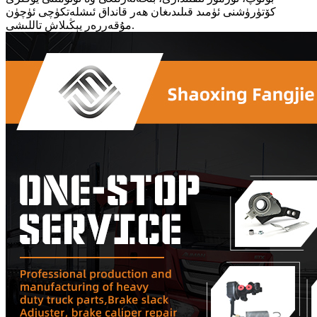
كۆتۈرۈشنى ئۈمىد قىلىدىغان ھەر قانداق ئىشلەتكۈچى ئۈچۈن
مۇقەررەر يېڭىلاش تاللىشى.