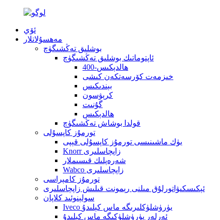
ئۆي
مەھسۇلاتلار
بوشلىق تەڭشىگۈچ
ئاپتوماتىك بوشلىق تەڭشىگۈچ
400-ھالدېكىس
خىزمەت كۆرسەتكەن كىشى
بېندىكىس
كرېۋسون
گۇنىت
ھالدېكىس
قولدا بوشاش تەڭشىگۈچ
تورمۇز كاپسۇلى
يۈك ماشىنىسى تورمۇز كاپسۇلى قېپى
Knorr زاپچاسلىرى
شەرەپلىك قىسىملار
Wabco زاپچاسلىرى
تورمۇز كامېراسى
ئېكىسكىۋاتورلۇق مىلنى رېمونت قىلىش زاپچاسلىرى
سولېنوئىد كلاپان
Iveco يۈرۈشلۈكلىرىگە ماس كېلىدۇ
ئەرلەر يۈرۈشلۈكىگە ماس كېلىدۇ