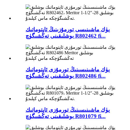
يۈك ماشىنىسى تورمۇزىنىڭ ئاپتوماتىك
بوشلىقىنى تەڭشىگۈچ R802462 fi...
يۈك ماشىنىسىنىڭ تورمۇزى ئاپتوماتىك
بوشلىقىنى تەڭشىگۈچ R802486 fi...
يۈك ماشىنىسىنىڭ تورمۇزى ئاپتوماتىك
بوشلىقىنى تەڭشىگۈچ R801079 fi...