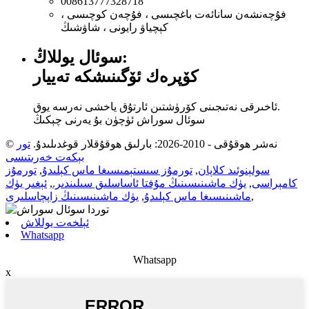
008613777328718
فۇچەنشەن سانائەت باغچىسى ، فۇچەن كوچىسى ،
كېچياۋ رايونى ، شاۋشىڭ
سوئال يوللاڭ:
كۆپرەك ئۆگىنىشكە تەييار
ئاخىرقى نەتىجىنى كۆرۈشتىن ئارتۇق ياخشى نەرسە يوق.
سوئال سوراش ئۈچۈن بۇ يەرنى چېكىڭ
© نەشر ھوقۇقى - 2010-2026: بارلىق ھوقۇقلار قوغدىلىدۇ.
تور
بېكەت خەرىتىسى
سولېنوئىد كلاپان
,
تورمۇز سىستېمىسىغا ماس كېلىدۇ
,
تورمۇز
كامېراسى
,
يۈك ماشىنىسىنىڭ مۇفتا ئاساسلىق سىلىندىر.
,
ئېغىر يۈك
,
ماشىنىسىغا ماس كېلىدۇ
,
يۈك ماشىنىسىنىڭ زاپچاسلىرى
ئېلخەت يوللاش
Whatsapp
Whatsapp
x