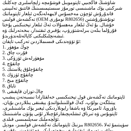
شاۋشىڭ فاڭجىيې ئاپتوموبىل قوشۇمچە زاپچاسلىرى چەكلىك
شىركىتى يۈك ماشىنىسى تورمۇز سىستېمىسىنىڭ قاتتىق تەلىپىنى
قاندۇرۇش ئۈچۈن مەخسۇس لايىھەلەنگەن ئىلغار ئاپتوماتىك
تەڭشەش قولىنى (OEM نومۇرى R802656) تونۇشتۇرۇشتىن
خۇشال. بۇ ئەڭ ئىلغار مەھسۇلات ئەڭ ئىلغار تېخنىكىنى پۇختا
قۇرۇلما بىلەن بىرلەشتۈرۈپ، يۇقىرى ئىقتىدار، بىخەتەرلىك ۋە
ئىشەنچلىكلىكنى كاپالەتلەندۈرىدۇ.
ئۇ تۆۋەندىكى قىسىملاردىن تەركىب تاپقان:
1. چوڭ مۆھۈر
2. قۇرت چاق
3. مۆھۈرلەش ئۈزۈكى
4. چاتقۇچ
5. چاتقۇچلۇق پلاستىك
6. چاتقۇچ ئۈزۈك
7. چاتقۇچ مىخ
8. تاياق
9. چاڭ-توزان قاپقىقى
ئاپتوماتىك تەڭشەش قول تېخنىكىسى خەلقئارادا نىسبەتەن پىشىپ
يېتىلگەن بولۇپ، كەڭ قوللىنىلىۋاتىدۇ. يېقىنقى يىللاردىن بۇيان،
ياۋروپا، ئامېرىكا ۋە باشقا رايونلاردىكى ئېغىر يۈك ماشىنىلىرى،
ئاپتوبۇس ۋە تىرناق ئىشلەپچىقارغۇچىلار ئۇنى پۈتۈن ماشىنىنىڭ
ئۆلچەملىك سەپلىمىسى قىلدى.
بىزنىڭ ئاپتوماتىك تەڭشەش قولىمىز، مودېل R802656، سۈپىتىمۇ ئەلا
بولۇپ، تورمۇز ئىقتىدارى، بىخەتەرلىكى ۋە ئۈنۈمىنى يۇقىرى