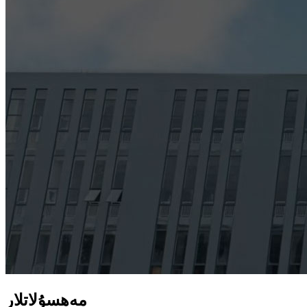
مەھسۇلاتلار