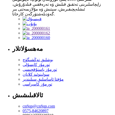
زاپچاسلىرىنى تەتقىق قىلىش ۋە تەرەققىي قىلدۇرۇش،
ئىشلەپچىقىرىش، سېتىش ۋە مۇلازىمەتنى بىر
گەۋدىلەشتۈرگەن كارخانا.
مەھسۇلاتلار
بوشلىق تەڭشىگۈچ
تورمۇز كاپسۇلى
تورمۇز ياستۇقچىسى
سولېنوئىد كلاپان
مۇفتا ئاساسلىق سىلىندىر
تورمۇز كامېراسى
ئالاقىلىشىش
cnfjqp@cnfjqp.com
0575-84620897