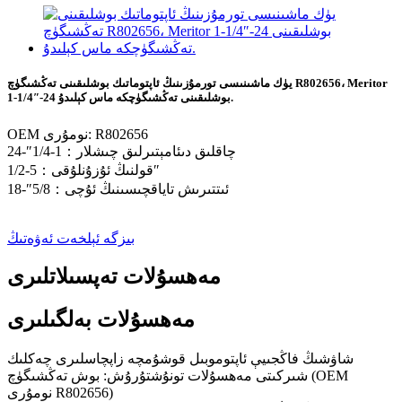
يۈك ماشىنىسى تورمۇزىنىڭ ئاپتوماتىك بوشلىقىنى تەڭشىگۈچ R802656، Meritor
1-1/4″-24 بوشلىقىنى تەڭشىگۈچكە ماس كېلىدۇ.
OEM نومۇرى: R802656
چاقلىق دىئامېتىرلىق چىشلار：1-1/4″-24
قولنىڭ ئۇزۇنلۇقى：5-1/2″
ئىتتىرىش تاياقچىسىنىڭ ئۇچى：5/8″-18
بىزگە ئېلخەت ئەۋەتىڭ
مەھسۇلات تەپسىلاتلىرى
مەھسۇلات بەلگىلىرى
شاۋشىڭ فاڭجىيې ئاپتوموبىل قوشۇمچە زاپچاسلىرى چەكلىك
شىركىتى مەھسۇلات تونۇشتۇرۇش: بوش تەڭشىگۈچ (OEM
نومۇرى R802656)