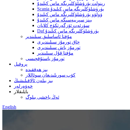
رېنولت يۈرۈشلۈكلىرىگە ماس كېلىدۇ
Scania يۈرۈشلۈكلىرىگە ماس كېلىدۇ
ۋولۋو يۈرۈشلۈكلىرىگە ماس كېلىدۇ
بېنز سېرىيەسىگە ماس كېلىدۇ
سۈرئەت ئۆزگەرتكۈچ كلاپان
Daf يۈرۈشلۈكلىرىگە ماس كېلىدۇ
مۇفتا ئاساسلىق سىلىندىر
چاق تورمۇز سىلىندىرى
تورمۇز باش سىلىندىرى
مۇفتا قۇل سىلىندىر
تورمۇز ياستۇقچىسى
پروفىل
بىز ھەققىدە
كۆپ سورىلىدىغان سوئاللار
بىز بىلەن ئالاقىلىشىڭ
خەۋەرلەر
بايلىقلار
ئەڭ ياخشى بىلوگ
English