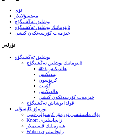
ئۆي
مەھسۇلاتلار
بوشلىق تەڭشىگۈچ
ئاپتوماتىك بوشلىق تەڭشىگۈچ
خىزمەت كۆرسەتكەن كىشى
تۈرلەر
بوشلىق تەڭشىگۈچ
ئاپتوماتىك بوشلىق تەڭشىگۈچ
400-ھالدېكىس
بېندىكىس
كرېۋسون
گۇنىت
ھالدېكىس
خىزمەت كۆرسەتكەن كىشى
قولدا بوشاش تەڭشىگۈچ
تورمۇز كاپسۇلى
يۈك ماشىنىسى تورمۇز كاپسۇلى قېپى
Knorr زاپچاسلىرى
شەرەپلىك قىسىملار
Wabco زاپچاسلىرى