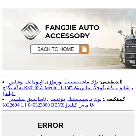
ئالدىنقىسى:
يۈك ماشىنىسىنىڭ تورمۇزى ئاپتوماتىك بوشلىق
تەڭشىگۈچ R802657، Meritor 1-1/4″-24 بوشلىق تەڭشىگۈچكە ماس
كېلىدۇ.
كېيىنكىسى:
يۈك ماشىنىسىنىڭ مۇفتىسى ئاساسلىق سىلىندىر
KG2604.1.1 040323800 BENZ غا ماس كېلىدۇ