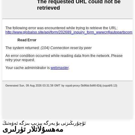
ئۇچۇرىڭىزنى بۇ يەرگە يېزىپ بىزگە ئەۋەتىڭ
مەھسۇلاتلار تۈرلىرى