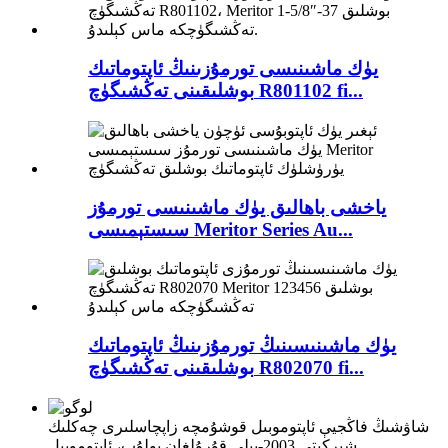
يۈك ماشىنىسى تورمۇزىنىڭ ئاپتوماتىك
بوشلىقىنى تەڭشىگۈچ R801102 fi...
ياخشى باھالىق يۈك ماشىنىسى تورمۇز
سىستېمىسى Meritor Series Au...
يۈك ماشىنىسىنىڭ تورمۇزىنىڭ ئاپتوماتىك
بوشلىقىنى تەڭشىگۈچ R802070 fi...
شاۋشىڭ فاڭجيې ئاپتوموبىل قوشۇمچە زاپچاسلىرى چەكلىك
شىركىتى 2003-يىلى قۇرۇلغان بولۇپ، ئاپتوموبىل