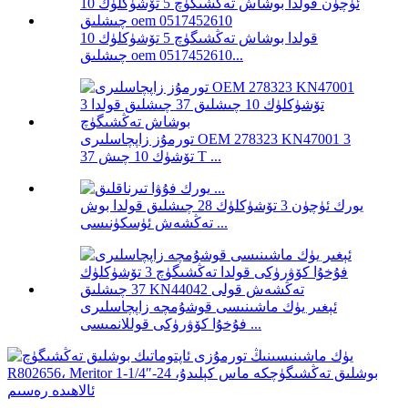
قولدا بوشاش تەڭشىگۈچ 5 تۆشۈكلۈك 10
چىشلىق oem 0517452610...
تورمۇز زاپچاسلىرى OEM 278323 KN47001 3
تۆشۈك 10 چىش 37 T ...
يورك ئۈچۈن 3 تۆشۈكلۈك 28 چىشلىق قولدا بوش
تەڭشەش ئۈسكۈنىسى ...
ئېغىر يۈك ماشىنىسى قوشۇمچە زاپچاسلىرى
فۇخۇا كۆۋرۈكى قوللانمىسى ...